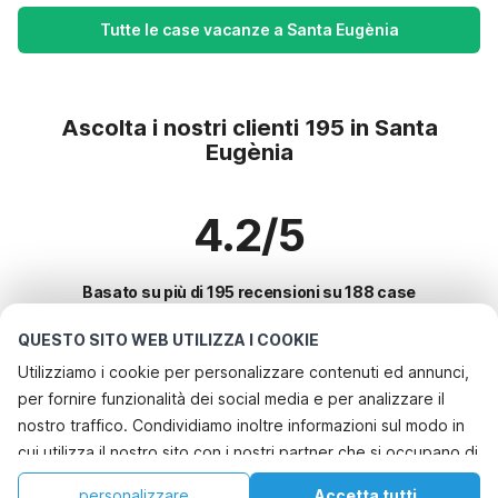
Tutte le case vacanze a Santa Eugènia
Ascolta i nostri clienti 195 in Santa
Eugènia
4.2/5
Basato su più di 195 recensioni su 188 case
QUESTO SITO WEB UTILIZZA I COOKIE
Utilizziamo i cookie per personalizzare contenuti ed annunci,
Le destinazioni più popolari per le
per fornire funzionalità dei social media e per analizzare il
vacanze
nostro traffico. Condividiamo inoltre informazioni sul modo in
cui utilizza il nostro sito con i nostri partner che si occupano di
Città con i migliori servizi per le vacanze
analisi dei dati web, pubblicità e social media, i quali
Casa vacanze a misura di bambino bayeux
personalizzare
Accetta tutti