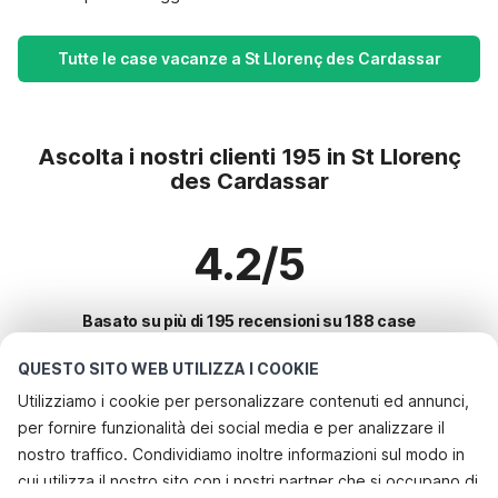
Tutte le case vacanze a St Llorenç des Cardassar
Ascolta i nostri clienti 195 in St Llorenç
des Cardassar
4.2/5
Basato su più di 195 recensioni su 188 case
QUESTO SITO WEB UTILIZZA I COOKIE
Utilizziamo i cookie per personalizzare contenuti ed annunci,
Le destinazioni più popolari per le
per fornire funzionalità dei social media e per analizzare il
vacanze
nostro traffico. Condividiamo inoltre informazioni sul modo in
cui utilizza il nostro sito con i nostri partner che si occupano di
Città con i migliori servizi per le vacanze