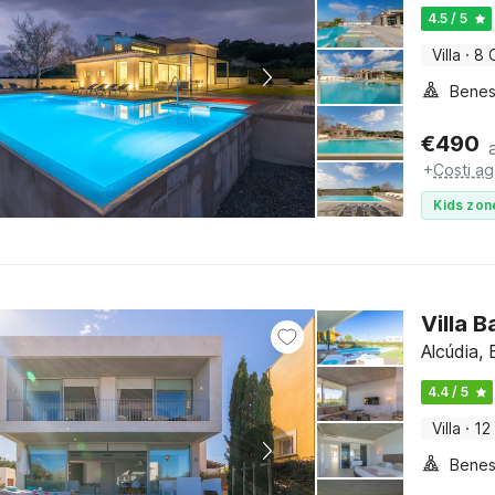
4.5 / 5
Villa
·
8 
Benes
€
490
+
Costi ag
Kids zon
Villa B
Alcúdia, 
4.4 / 5
Villa
·
12
Benes