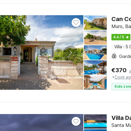
Can Co
Muro, Bal
4.4 / 5
Villa
·
5 
Giard
€
370
+
Costi ag
Kids zon
Villa 
Santa Ma