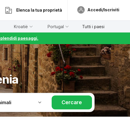
Accedi/Iscriviti
Elenca la tua proprietà
Kroatië
Portugal
Tutti i paesi
splendidi paesaggi.
ènia
Cercare
imali