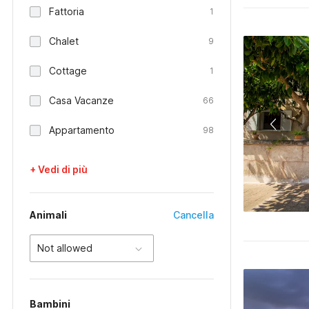
Fattoria
1
Chalet
9
Cottage
1
Casa Vacanze
66
Appartamento
98
+ Vedi di più
Animali
Cancella
Not allowed
Bambini