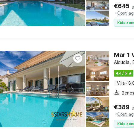
€
645
+
Costi ag
Kids zon
Mar 1 V
Alcúdia, 
4.4 / 5
Villa
·
8 
Benes
€
389
+
Costi ag
Kids zon