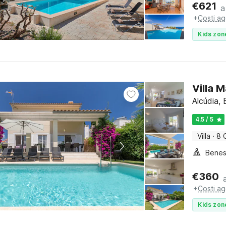
€
621
a
+
Costi ag
Kids zon
Villa M
Alcúdia, 
4.5 / 5
Villa
·
8 
Benes
€
360
+
Costi ag
Kids zon