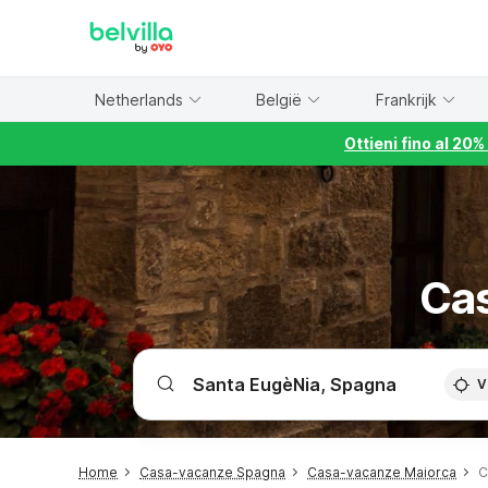
WIZARD MEMBER
Netherlands
België
Frankrijk
Ottieni fino al 20
Cas
V
Home
Casa-vacanze Spagna
Casa-vacanze Maiorca
C