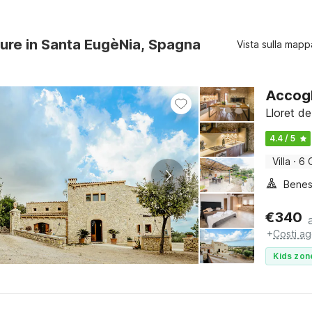
ture in Santa EugèNia, Spagna
Vista sulla mapp
Accogl
Lloret de
4.4 / 5
Villa
·
6 
Benes
€
340
+
Costi ag
Kids zon