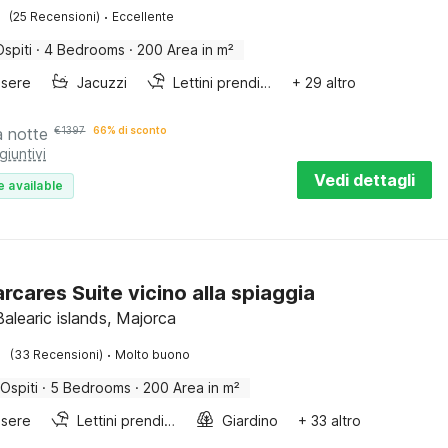
·
(25 Recensioni)
Eccellente
Ospiti
·
4 Bedrooms
·
200 Area in m²
sere
Jacuzzi
Lettini prendisole
+ 29 altro
a notte
€
1397
66% di sconto
giuntivi
Vedi dettagli
e available
arcares Suite vicino alla spiaggia
Balearic islands, Majorca
·
(33 Recensioni)
Molto buono
 Ospiti
·
5 Bedrooms
·
200 Area in m²
sere
Lettini prendisole
Giardino
+ 33 altro