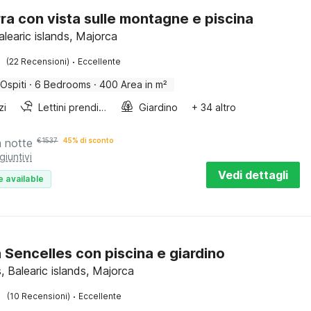
rra con vista sulle montagne e piscina
learic islands, Majorca
·
(22 Recensioni)
Eccellente
 Ospiti
·
6 Bedrooms
·
400 Area in m²
zi
Lettini prendisole
Giardino
+ 34 altro
a notte
€
1537
45% di sconto
giuntivi
Vedi dettagli
e available
a Sencelles con piscina e giardino
, Balearic islands, Majorca
·
(10 Recensioni)
Eccellente