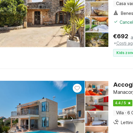
Casa va
Benes
Cancel
€
692
+
Costi ag
Kids zon
Accogl
Manacor,
4.4 / 5
Villa
·
6 