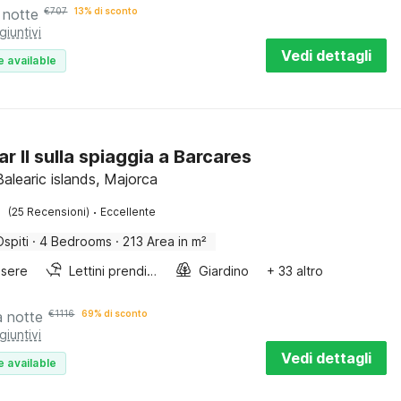
 notte
€
707
13% di sconto
giuntivi
Vedi dettagli
e available
ar II sulla spiaggia a Barcares
Balearic islands, Majorca
·
(25 Recensioni)
Eccellente
Ospiti
·
4 Bedrooms
·
213 Area in m²
sere
Lettini prendisole
Giardino
+ 33 altro
a notte
€
1116
69% di sconto
giuntivi
Vedi dettagli
e available