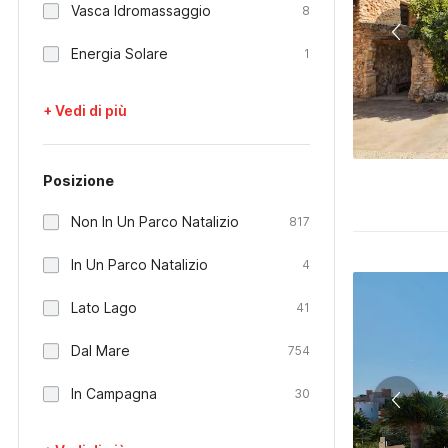
Vasca Idromassaggio
8
Energia Solare
1
+ Vedi di più
Posizione
Non In Un Parco Natalizio
817
In Un Parco Natalizio
4
Lato Lago
41
Dal Mare
754
In Campagna
30