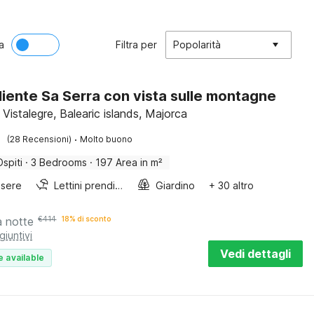
a
Filtra per
Popolarità
iente Sa Serra con vista sulle montagne
 Vistalegre, Balearic islands, Majorca
·
(28 Recensioni)
Molto buono
Ospiti
·
3 Bedrooms
·
197 Area in m²
sere
Lettini prendisole
Giardino
+ 30 altro
a notte
€
414
18% di sconto
giuntivi
Vedi dettagli
e available