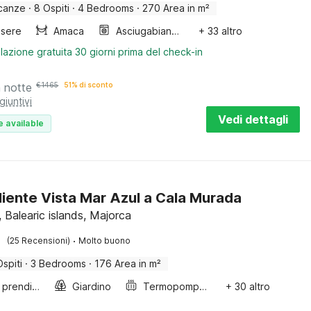
canze
·
8 Ospiti
·
4 Bedrooms
·
270 Area in m²
sere
Amaca
Asciugabiancheria
+ 33 altro
lazione gratuita 30 giorni prima del check-in
a notte
€
1465
51% di sconto
giuntivi
Vedi dettagli
e available
iente Vista Mar Azul a Cala Murada
 Balearic islands, Majorca
·
(25 Recensioni)
Molto buono
Ospiti
·
3 Bedrooms
·
176 Area in m²
Lettini prendisole
Giardino
Termopompa aria-aria
+ 30 altro