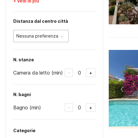
+ Vedi di più
Distanza dal centro città
Nessuna preferenza
N. stanze
Camera da letto (min)
0
-
+
N. bagni
Bagno (min)
0
-
+
Categorie