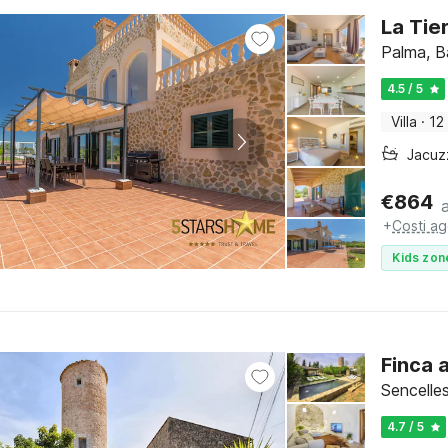
La Tie
Palma, Ba
4.5 / 5
Villa
·
12
Jacuz
€
864
+
Costi ag
Kids zon
Finca 
Sencelles
4.7 / 5