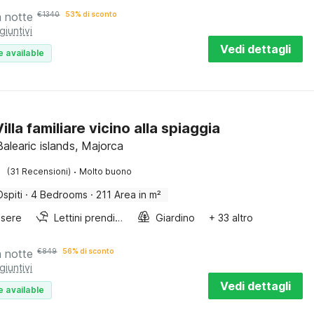
a notte
€
1340
53% di sconto
giuntivi
Vedi dettagli
e available
illa familiare vicino alla spiaggia
Balearic islands, Majorca
·
(31 Recensioni)
Molto buono
Ospiti
·
4 Bedrooms
·
211 Area in m²
sere
Lettini prendisole
Giardino
+ 33 altro
a notte
€
849
56% di sconto
giuntivi
Vedi dettagli
e available