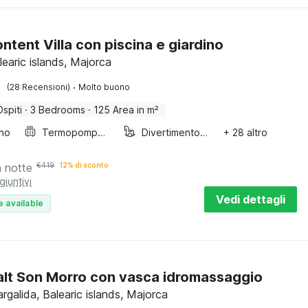
ntent Villa con piscina e giardino
earic islands, Majorca
·
(28 Recensioni)
Molto buono
Ospiti
·
3 Bedrooms
·
125 Area in m²
ino
Termopompa aria-aria
Divertimento per bambini
+ 28 altro
a notte
€
419
12% di sconto
giuntivi
Vedi dettagli
e available
Dalt Son Morro con vasca idromassaggio
rgalida, Balearic islands, Majorca