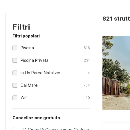
821 strut
Filtri
Filtri popolari
Piscina
616
Piscina Privata
231
In Un Parco Natalizio
4
Dal Mare
754
Wifi
40
Cancellazione gratuita
21 Giorni Di Cancellazione Gratuita