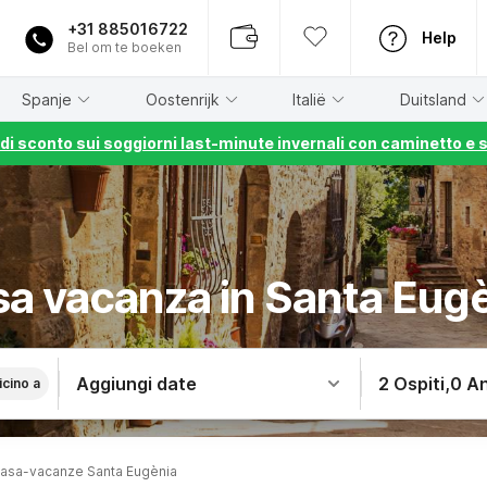
+31 885016722
Help
Bel om te boeken
Spanje
Oostenrijk
Italië
Duitsland
% di sconto sui soggiorni last-minute invernali con caminetto e 
a vacanza in Santa Eug
Aggiungi date
2 Ospiti
,
0 An
icino a
asa-vacanze Santa Eugènia