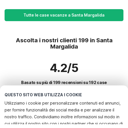
Tutte le case vacanze a Santa Margalida
Ascolta i nostri clienti 199 in Santa
Margalida
4.2/5
Basato su più di 199 recensioni su 192 case
QUESTO SITO WEB UTILIZZA I COOKIE
Utilizziamo i cookie per personalizzare contenuti ed annunci,
Le destinazioni più popolari per le
per fornire funzionalità dei social media e per analizzare il
vacanze
nostro traffico. Condividiamo inoltre informazioni sul modo in
cui utilizza il nostro sito con i nostri partner che si occupano di
Città con i migliori servizi per le vacanze