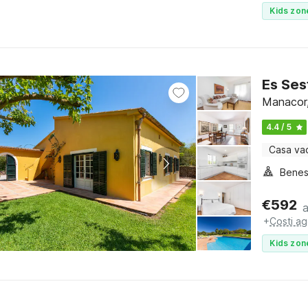
Kids zon
Es Ses
Manacor,
4.4 / 5
Casa va
Benes
€
592
+
Costi ag
Kids zon