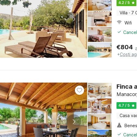
4.2 / 5
Villa
·
7 
Wifi
Cancel
€
804
+
Costi ag
Finca 
Manacor,
4.7 / 5
Casa va
Benes
Cancel