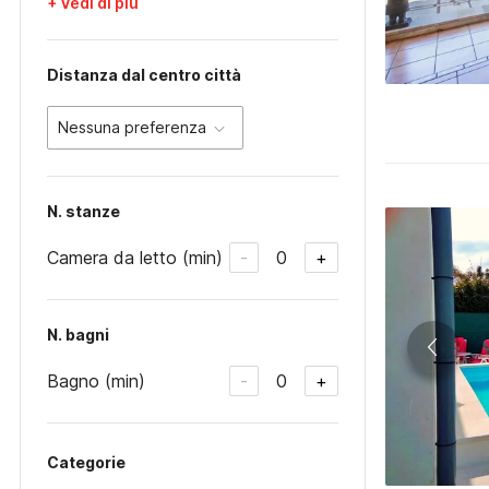
+ Vedi di più
Distanza dal centro città
Nessuna preferenza
N. stanze
Camera da letto (min)
0
-
+
N. bagni
Bagno (min)
0
-
+
Categorie