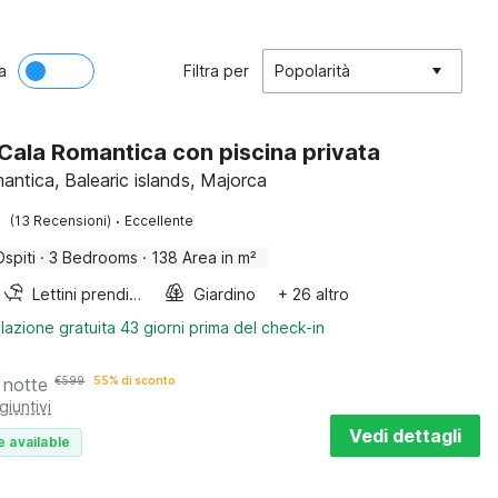
a
Filtra per
Popolarità
a Cala Romantica con piscina privata
antica, Balearic islands, Majorca
·
(13 Recensioni)
Eccellente
Ospiti
·
3 Bedrooms
·
138 Area in m²
Lettini prendisole
Giardino
+ 26 altro
lazione gratuita 43 giorni prima del check-in
 notte
€
599
55% di sconto
giuntivi
Vedi dettagli
e available