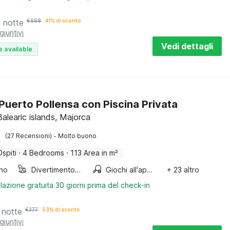
a notte
€
668
41% di sconto
giuntivi
Vedi dettagli
e available
a Puerto Pollensa con Piscina Privata
Balearic islands, Majorca
·
(27 Recensioni)
Molto buono
Ospiti
·
4 Bedrooms
·
113 Area in m²
ino
Divertimento per bambini
Giochi all'aperto
+ 23 altro
lazione gratuita 30 giorni prima del check-in
 notte
€
377
53% di sconto
giuntivi