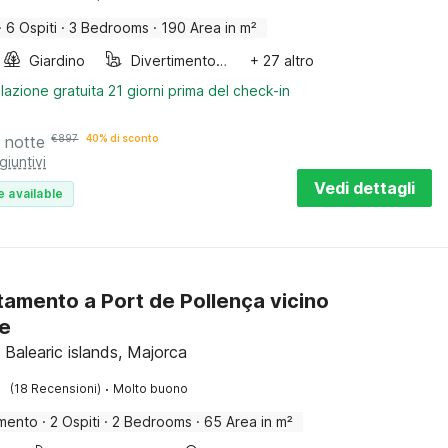
·
6 Ospiti
·
3 Bedrooms
·
190 Area in m²
Giardino
Divertimento per bambini
+ 27 altro
lazione gratuita 21 giorni prima del check-in
 notte
€
897
40% di sconto
giuntivi
Vedi dettagli
e available
amento a Port de Pollença vicino
re
 Balearic islands, Majorca
·
(18 Recensioni)
Molto buono
mento
·
2 Ospiti
·
2 Bedrooms
·
65 Area in m²