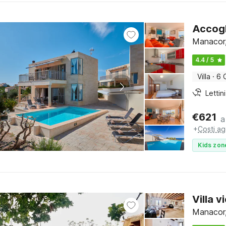
Accogl
Manacor,
4.4 / 5
Villa
·
6 
€
621
a
+
Costi ag
Kids zon
Villa 
Manacor,