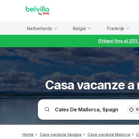
WIZARD MEMBER
Netherlands
België
Frankrijk
Ottieni fino al 20
Casa vacanze a 
V
Home
Casa-vacanze Spagna
Casa-vacanze Maiorca
C