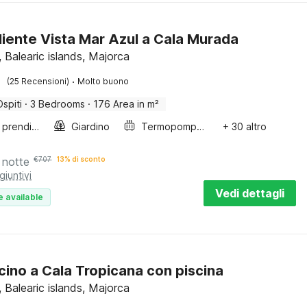
iente Vista Mar Azul a Cala Murada
 Balearic islands, Majorca
·
(25 Recensioni)
Molto buono
Ospiti
·
3 Bedrooms
·
176 Area in m²
Lettini prendisole
Giardino
Termopompa aria-aria
+ 30 altro
 notte
€
707
13% di sconto
giuntivi
Vedi dettagli
e available
vicino a Cala Tropicana con piscina
 Balearic islands, Majorca