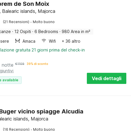
orem de Son Moix
 Balearic islands, Majorca
·
(21 Recensioni)
Molto buono
canze
·
12 Ospiti
·
6 Bedrooms
·
980 Area in m²
sere
Amaca
Wifi
+ 36 altro
lazione gratuita 21 giorni prima del check-in
a notte
€
1109
39% di sconto
giuntivi
Vedi dettagli
e available
a Buger vicino spiagge Alcudia
learic islands, Majorca
·
(16 Recensioni)
Molto buono