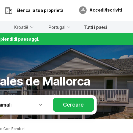
Accedi/Iscriviti
Elenca la tua proprietà
Kroatië
Portugal
Tutti i paesi
splendidi paesaggi.
ales de Mallorca
Cercare
imali
ze Con Bambini