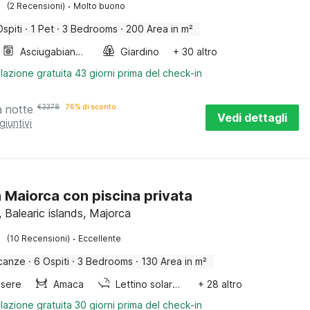
·
(2 Recensioni)
Molto buono
Ospiti
·
1 Pet
·
3 Bedrooms
·
200 Area in m²
Asciugabiancheria
Giardino
+ 30 altro
lazione gratuita 43 giorni prima del check-in
a notte
€
3378
76% di sconto
Vedi dettagli
giuntivi
a Maiorca con piscina privata
 Balearic islands, Majorca
·
(10 Recensioni)
Eccellente
canze
·
6 Ospiti
·
3 Bedrooms
·
130 Area in m²
sere
Amaca
Lettino solare / solarium
+ 28 altro
lazione gratuita 30 giorni prima del check-in