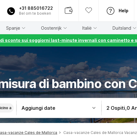
+31 885016722
Help
Bel om te boeken
Spanje
Oostenrijk
Italië
Duitsland
% di sconto sui soggiorni last-minute invernali con caminetto e 
misura di bambino con C
Aggiungi date
2 Ospiti
,
0 An
icino a
asa-vacanze Cales de Mallorca
Casa-vacanze Cales de Mallorca Vacan