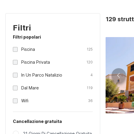
129 strut
Filtri
Filtri popolari
Piscina
125
Piscina Privata
120
In Un Parco Natalizio
4
Dal Mare
119
Wifi
36
Cancellazione gratuita
21 Giorni Di Cancellazione Gratuita