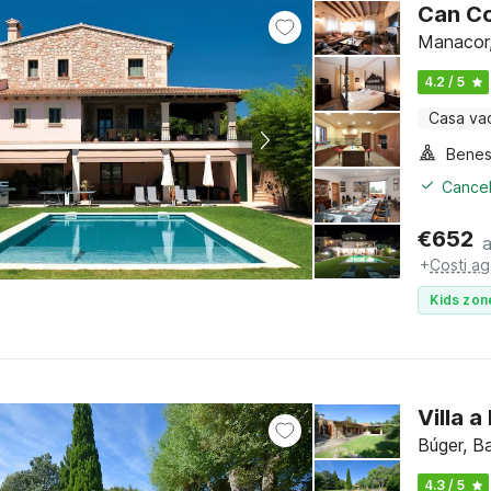
Can C
Manacor,
4.2 / 5
Casa va
Benes
Cancel
€
652
+
Costi ag
Kids zon
Villa 
Búger, Ba
4.3 / 5