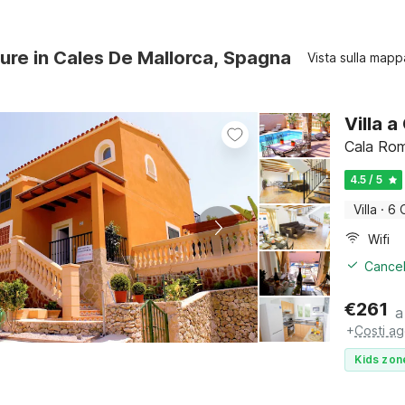
ture in Cales De Mallorca, Spagna
Vista sulla mapp
Villa 
Cala Rom
4.5 / 5
Villa
·
6 
Wifi
Cancel
€
261
a
+
Costi ag
Kids zon