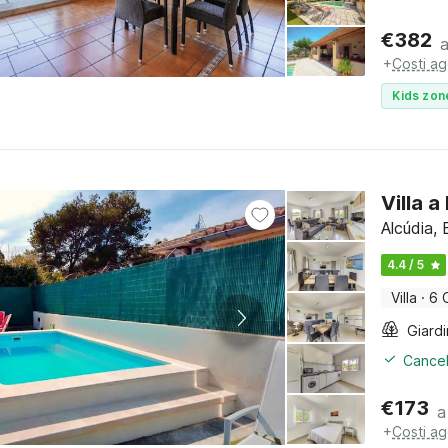
€
382
+
Costi ag
Kids zon
Villa 
Alcúdia, 
4.4 / 5
Villa
·
6 
Giard
Cancel
€
173
a
+
Costi ag