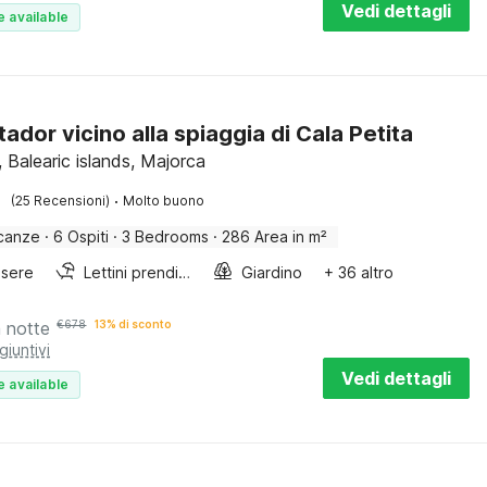
Vedi dettagli
e available
tador vicino alla spiaggia di Cala Petita
 Balearic islands, Majorca
·
(25 Recensioni)
Molto buono
canze
·
6 Ospiti
·
3 Bedrooms
·
286 Area in m²
sere
Lettini prendisole
Giardino
+ 36 altro
a notte
€
678
13% di sconto
giuntivi
Vedi dettagli
e available