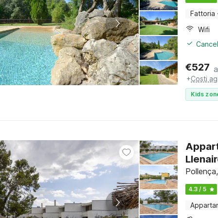
Fattoria
Wifi
Cancel
€
527
a
+
Costi ag
Kids zon
Appart
Llenai
Pollença,
4.3 / 5
Apparta