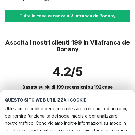
Tutte le case vacanze a Vilafranca de Bonany
Ascolta i nostri clienti 199 in Vilafranca de
Bonany
4.2/5
Basato su più di 199 recensioni su 192 case
QUESTO SITO WEB UTILIZZA I COOKIE
Utilizziamo i cookie per personalizzare contenuti ed annunci,
Le destinazioni più popolari per le
per fornire funzionalità dei social media e per analizzare il
vacanze
nostro traffico. Condividiamo inoltre informazioni sul modo in
cui utilizza il nostro sito con i nostri partner che si occupano di
Città con i migliori servizi per le vacanze