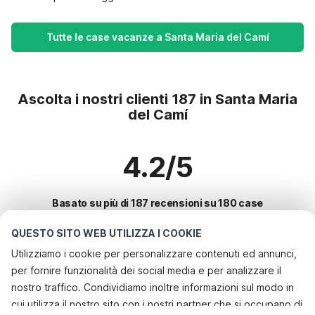
Tutte le case vacanze a Santa Maria del Camí
Ascolta i nostri clienti 187 in Santa Maria
del Camí
4.2/5
Basato su più di 187 recensioni su 180 case
QUESTO SITO WEB UTILIZZA I COOKIE
Utilizziamo i cookie per personalizzare contenuti ed annunci,
Le destinazioni più popolari per le
per fornire funzionalità dei social media e per analizzare il
vacanze
nostro traffico. Condividiamo inoltre informazioni sul modo in
cui utilizza il nostro sito con i nostri partner che si occupano di
Città con i migliori servizi per le vacanze