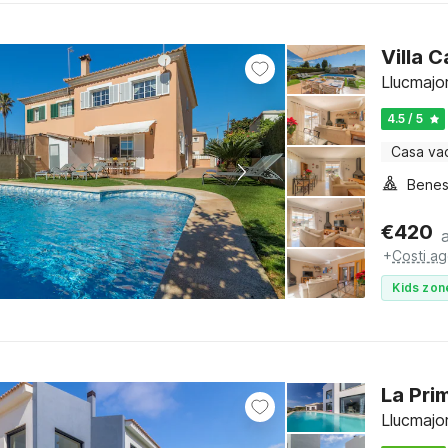
Villa 
Llucmajor
4.5 / 5
Casa va
Benes
€
420
+
Costi ag
Kids zon
La Prim
Llucmajor