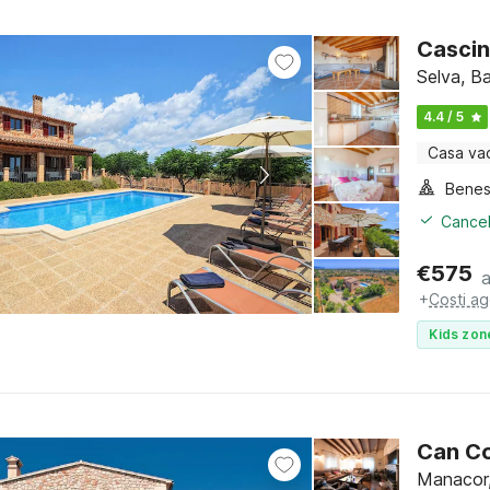
Cascin
Selva, Ba
4.4 / 5
Casa va
Benes
Cancel
€
575
+
Costi ag
Kids zon
Can C
Manacor,