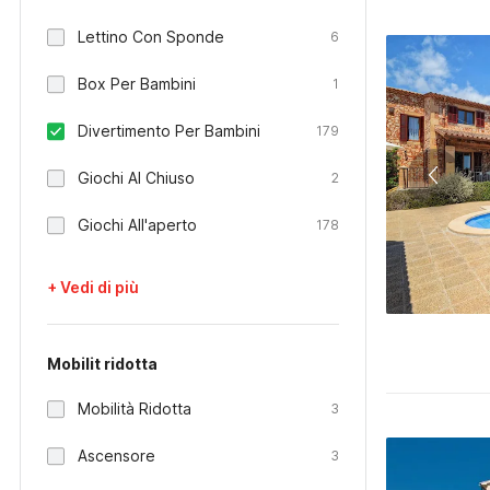
Lettino Con Sponde
6
Box Per Bambini
1
Divertimento Per Bambini
179
Giochi Al Chiuso
2
Giochi All'aperto
178
+ Vedi di più
Mobilit ridotta
Mobilità Ridotta
3
Ascensore
3