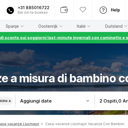
+31 885016722
Help
Bel om te boeken
Spanje
Oostenrijk
Italië
Duitsland
% di sconto sui soggiorni last-minute invernali con caminetto e 
e a misura di bambino c
Aggiungi date
2 Ospiti
,
0 An
icino a
asa-vacanze Llucmajor
Casa-vacanze Llucmajor Vacanze Con Bambini