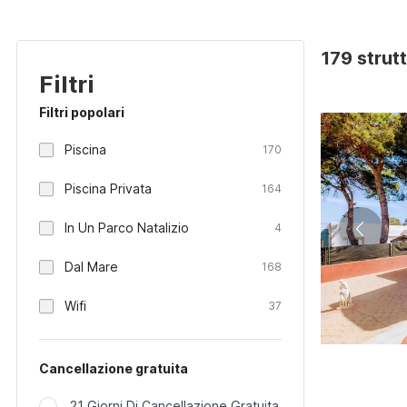
179 strut
Filtri
Filtri popolari
Piscina
170
Piscina Privata
164
In Un Parco Natalizio
4
Dal Mare
168
Wifi
37
Cancellazione gratuita
21 Giorni Di Cancellazione Gratuita