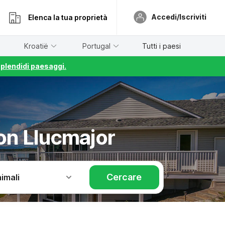
Accedi/Iscriviti
Elenca la tua proprietà
Kroatië
Portugal
Tutti i paesi
splendidi paesaggi.
on Llucmajor
Cercare
imali