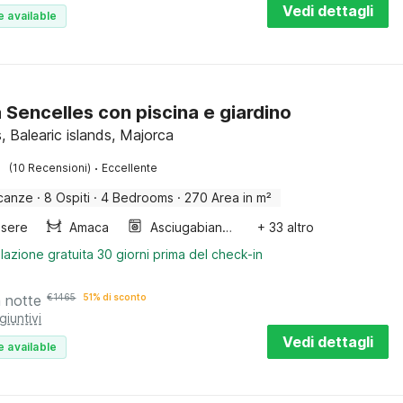
Vedi dettagli
e available
a Sencelles con piscina e giardino
, Balearic islands, Majorca
·
(10 Recensioni)
Eccellente
canze
·
8 Ospiti
·
4 Bedrooms
·
270 Area in m²
sere
Amaca
Asciugabiancheria
+ 33 altro
lazione gratuita 30 giorni prima del check-in
a notte
€
1465
51% di sconto
giuntivi
Vedi dettagli
e available