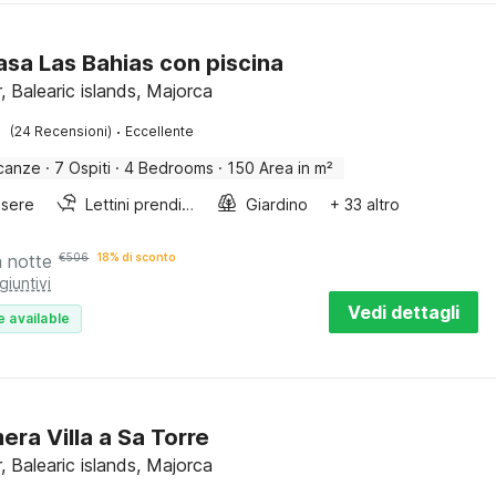
Casa Las Bahias con piscina
, Balearic islands, Majorca
·
(24 Recensioni)
Eccellente
canze
·
7 Ospiti
·
4 Bedrooms
·
150 Area in m²
sere
Lettini prendisole
Giardino
+ 33 altro
a notte
€
506
18% di sconto
giuntivi
Vedi dettagli
e available
era Villa a Sa Torre
, Balearic islands, Majorca