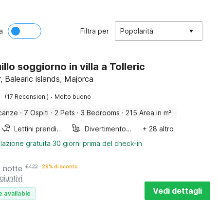
a
Filtra per
Popolarità
llo soggiorno in villa a Tolleric
, Balearic islands, Majorca
·
(17 Recensioni)
Molto buono
canze
·
7 Ospiti
·
2 Pets
·
3 Bedrooms
·
215 Area in m²
Lettini prendisole
Divertimento per bambini
+ 28 altro
lazione gratuita 30 giorni prima del check-in
a notte
€
422
29% di sconto
giuntivi
Vedi dettagli
e available