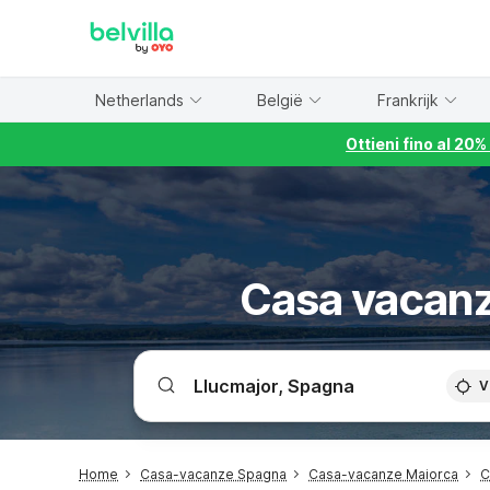
WIZARD MEMBER
Netherlands
België
Frankrijk
Ottieni fino al 20
Casa vacanz
V
Home
Casa-vacanze Spagna
Casa-vacanze Maiorca
C