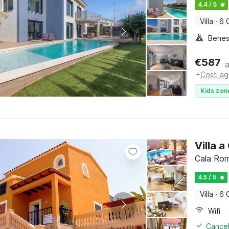
4.4 / 5
Villa
·
6 
Benes
€
587
+
Costi ag
Kids zon
Villa 
Cala Rom
4.5 / 5
Villa
·
6 
Wifi
Cancel