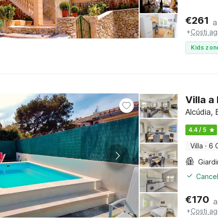
€
261
a
+
Costi ag
Kids zon
Villa 
Alcúdia, 
4.4 / 5
Villa
·
6 
Giard
Cancel
€
170
a
+
Costi ag