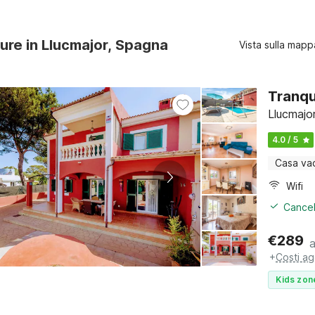
ture in Llucmajor, Spagna
Vista sulla mapp
Tranqui
Llucmajor
4.0 / 5
Casa va
Wifi
Cancel
€
289
+
Costi ag
Kids zon