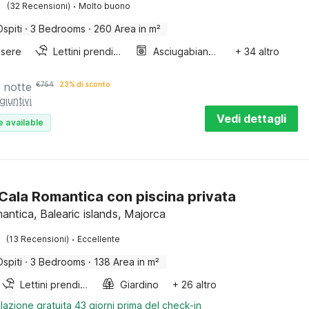
·
(32 Recensioni)
Molto buono
Ospiti
·
3 Bedrooms
·
260 Area in m²
sere
Lettini prendisole
Asciugabiancheria
+ 34 altro
a notte
€
754
23% di sconto
giuntivi
Vedi dettagli
e available
a Cala Romantica con piscina privata
antica, Balearic islands, Majorca
·
(13 Recensioni)
Eccellente
Ospiti
·
3 Bedrooms
·
138 Area in m²
Lettini prendisole
Giardino
+ 26 altro
lazione gratuita 43 giorni prima del check-in