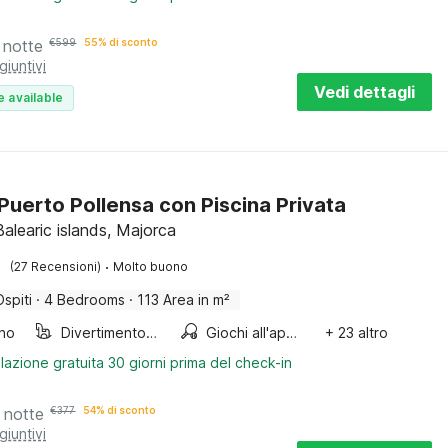
 notte
€
599
55% di sconto
giuntivi
Vedi dettagli
e available
a Puerto Pollensa con Piscina Privata
Balearic islands, Majorca
·
(27 Recensioni)
Molto buono
Ospiti
·
4 Bedrooms
·
113 Area in m²
ino
Divertimento per bambini
Giochi all'aperto
+ 23 altro
lazione gratuita 30 giorni prima del check-in
 notte
€
377
54% di sconto
giuntivi