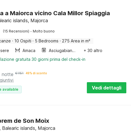
a a Maiorca vicino Cala Millor Spiaggia
learic islands, Majorca
·
(15 Recensioni)
Molto buono
canze
·
10 Ospiti
·
5 Bedrooms
·
275 Area in m²
sere
Amaca
Asciugabiancheria
+ 30 altro
lazione gratuita 30 giorni prima del check-in
a notte
€
1151
49% di sconto
giuntivi
Vedi dettagli
e available
orem de Son Moix
 Balearic islands, Majorca