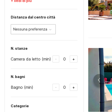
+ Vedi di più
Distanza dal centro città
Nessuna preferenza
N. stanze
Camera da letto (min)
0
-
+
N. bagni
Bagno (min)
0
-
+
Categorie