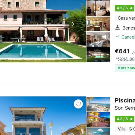
4.2 / 5
Casa va
Benes
Cancel
€
641
a
+
Costi ag
Kids zon
Piscin
Son Serr
4.3 / 5
Villa
·
8 