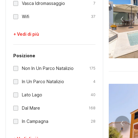
Vasca Idromassaggio
7
Wifi
37
+ Vedi di più
Posizione
Non In Un Parco Natalizio
175
In Un Parco Natalizio
4
Lato Lago
40
Dal Mare
168
In Campagna
28