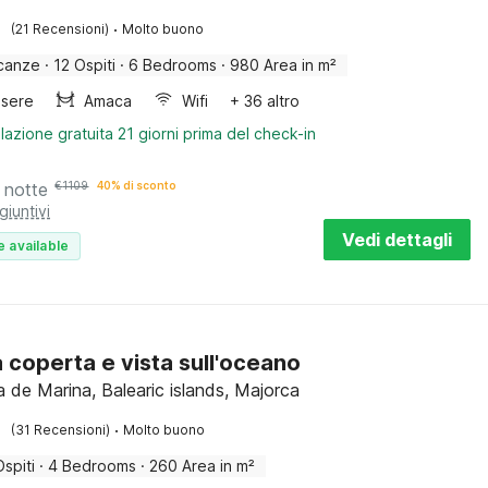
·
(21 Recensioni)
Molto buono
canze
·
12 Ospiti
·
6 Bedrooms
·
980 Area in m²
sere
Amaca
Wifi
+ 36 altro
lazione gratuita 21 giorni prima del check-in
 notte
€
1109
40% di sconto
giuntivi
Vedi dettagli
e available
a coperta e vista sull'oceano
a de Marina, Balearic islands, Majorca
·
(31 Recensioni)
Molto buono
Ospiti
·
4 Bedrooms
·
260 Area in m²