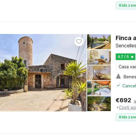
Kids zon
Finca 
Sencelles
4.7 / 5
Casa va
Benes
Cancel
€
692
+
Costi ag
Kids zon