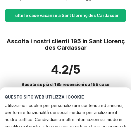
Tutte le case vacanze a Sant Llorenç des Cardassar
Ascolta i nostri clienti 195 in Sant Llorenç
des Cardassar
4.2/5
Basato su più di 195 recensioni su 188 case
QUESTO SITO WEB UTILIZZA I COOKIE
Utilizziamo i cookie per personalizzare contenuti ed annunci,
Le destinazioni più popolari per le
per fornire funzionalità dei social media e per analizzare il
vacanze
nostro traffico. Condividiamo inoltre informazioni sul modo in
cui utilizza il nostro sito con i nostri partner che si occupano di
Città con i migliori servizi per le vacanze