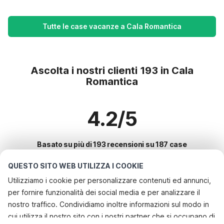
Tutte le case vacanze a Cala Romantica
Ascolta i nostri clienti 193 in Cala
Romantica
4.2/5
Basato su più di 193 recensioni su 187 case
QUESTO SITO WEB UTILIZZA I COOKIE
Utilizziamo i cookie per personalizzare contenuti ed annunci,
Le destinazioni più popolari per le
per fornire funzionalità dei social media e per analizzare il
vacanze
nostro traffico. Condividiamo inoltre informazioni sul modo in
cui utilizza il nostro sito con i nostri partner che si occupano di
Città con i migliori servizi per le vacanze