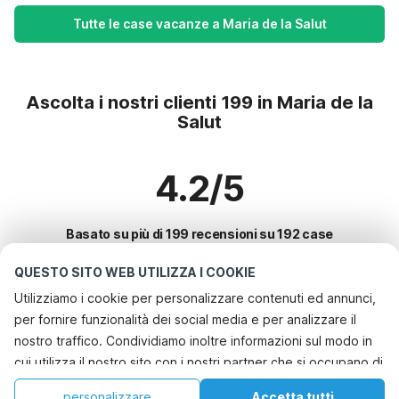
Tutte le case vacanze a Maria de la Salut
Ascolta i nostri clienti 199 in Maria de la
Salut
4.2/5
Basato su più di 199 recensioni su 192 case
QUESTO SITO WEB UTILIZZA I COOKIE
Utilizziamo i cookie per personalizzare contenuti ed annunci,
Le destinazioni più popolari per le
per fornire funzionalità dei social media e per analizzare il
vacanze
nostro traffico. Condividiamo inoltre informazioni sul modo in
cui utilizza il nostro sito con i nostri partner che si occupano di
Città con i migliori servizi per le vacanze
analisi dei dati web, pubblicità e social media, i quali
Casa vacanze a misura di bambino bayeux
personalizzare
Accetta tutti