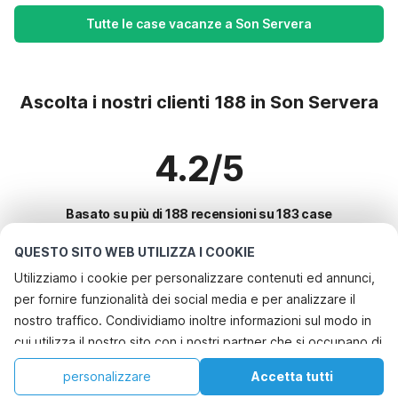
Tutte le case vacanze a Son Servera
Ascolta i nostri clienti 188 in Son Servera
4.2/5
Basato su più di 188 recensioni su 183 case
QUESTO SITO WEB UTILIZZA I COOKIE
Utilizziamo i cookie per personalizzare contenuti ed annunci,
Le destinazioni più popolari per le
per fornire funzionalità dei social media e per analizzare il
vacanze
nostro traffico. Condividiamo inoltre informazioni sul modo in
cui utilizza il nostro sito con i nostri partner che si occupano di
Città con i migliori servizi per le vacanze
analisi dei dati web, pubblicità e social media, i quali
Casa vacanze a misura di bambino bayeux
personalizzare
Accetta tutti
Città con i migliori servizi per le vacanze
potrebbero combinarle con altre informazioni che ha fornito
Casa vacanze a misura di bambino pierrefitte-en-auge
Casa
Lista dei desideri
Prenotazioni
Account