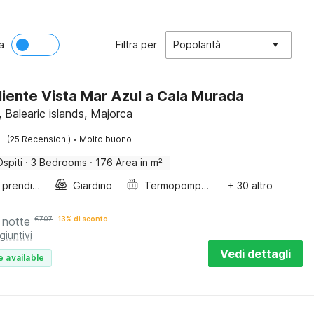
a
Filtra per
Popolarità
iente Vista Mar Azul a Cala Murada
 Balearic islands, Majorca
·
(25 Recensioni)
Molto buono
Ospiti
·
3 Bedrooms
·
176 Area in m²
Lettini prendisole
Giardino
Termopompa aria-aria
+ 30 altro
 notte
€
707
13% di sconto
giuntivi
Vedi dettagli
e available