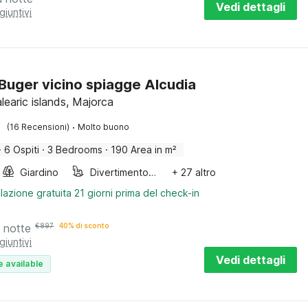
Vedi dettagli
giuntivi
a Buger vicino spiagge Alcudia
learic islands, Majorca
·
(16 Recensioni)
Molto buono
·
6 Ospiti
·
3 Bedrooms
·
190 Area in m²
Giardino
Divertimento per bambini
+ 27 altro
lazione gratuita 21 giorni prima del check-in
 notte
€
897
40% di sconto
giuntivi
Vedi dettagli
e available