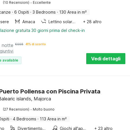
·
(10 Recensioni)
Eccellente
canze
·
6 Ospiti
·
3 Bedrooms
·
130 Area in m²
sere
Amaca
Lettino solare / solarium
+ 28 altro
lazione gratuita 30 giorni prima del check-in
a notte
€
668
41% di sconto
giuntivi
Vedi dettagli
e available
a Puerto Pollensa con Piscina Privata
Balearic islands, Majorca
·
(27 Recensioni)
Molto buono
Ospiti
·
4 Bedrooms
·
113 Area in m²
ino
Divertimento per bambini
Giochi all'aperto
+ 23 altro