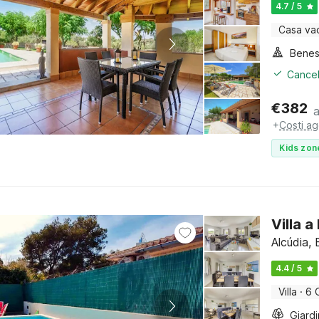
4.7 / 5
Casa va
Benes
Cancel
€
382
+
Costi ag
Kids zon
Villa 
Alcúdia, 
4.4 / 5
Villa
·
6 
Giard