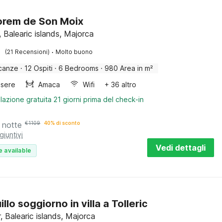
orem de Son Moix
 Balearic islands, Majorca
·
(21 Recensioni)
Molto buono
canze
·
12 Ospiti
·
6 Bedrooms
·
980 Area in m²
sere
Amaca
Wifi
+ 36 altro
lazione gratuita 21 giorni prima del check-in
 notte
€
1109
40% di sconto
giuntivi
Vedi dettagli
e available
llo soggiorno in villa a Tolleric
, Balearic islands, Majorca