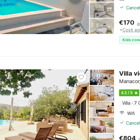
Cancel
€
170
a
+
Costi ag
Kids zon
Villa 
Manacor,
4.2 / 5
Villa
·
7 
Wifi
Cancel
€
804