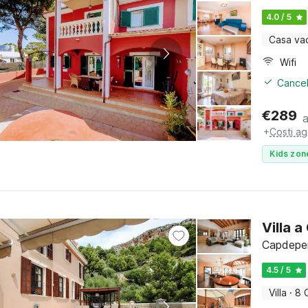
4.0 / 5
Casa va
Wifi
Cancel
€
289
+
Costi ag
Kids zon
Villa 
Capdeper
4.5 / 5
Villa
·
8 