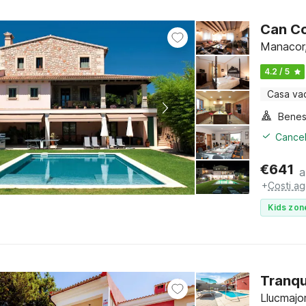
Can C
Manacor,
4.2 / 5
Casa va
Benes
Cancel
€
641
a
+
Costi ag
Kids zon
Tranqui
Llucmajor