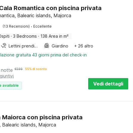
a Cala Romantica con piscina privata
antica, Balearic islands, Majorca
·
(13 Recensioni)
Eccellente
Ospiti
·
3 Bedrooms
·
138 Area in m²
Lettini prendisole
Giardino
+ 26 altro
lazione gratuita 43 giorni prima del check-in
 notte
€
599
55% di sconto
giuntivi
Vedi dettagli
e available
a Maiorca con piscina privata
 Balearic islands, Majorca