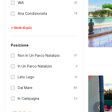
Wifi
35
Aria Condizionata
78
+ Vedi di più
Posizione
Non In Un Parco Natalizio
91
In Un Parco Natalizio
4
Lato Lago
12
Dal Mare
86
In Campagna
23