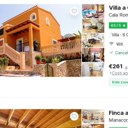
Villa 
Cala Rom
4.5 / 5
Villa
·
6 
Wifi
Cancel
€
261
a
+
Costi ag
Kids zon
Finca 
Manacor,