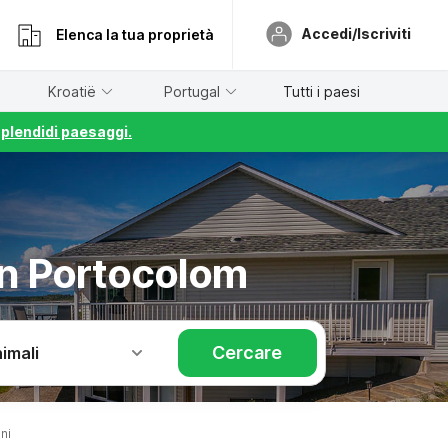
Accedi/Iscriviti
Elenca la tua proprietà
Kroatië
Portugal
Tutti i paesi
splendidi paesaggi.
on Portocolom
Cercare
imali
ni