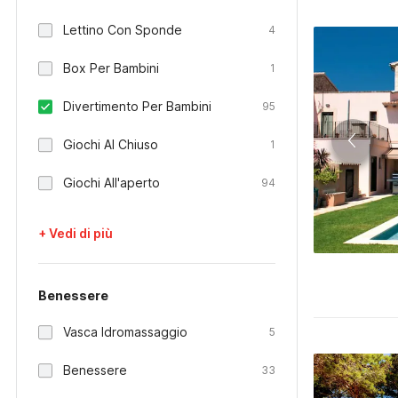
Lettino Con Sponde
4
Box Per Bambini
1
Divertimento Per Bambini
95
Giochi Al Chiuso
1
Giochi All'aperto
94
+ Vedi di più
Benessere
Vasca Idromassaggio
5
Benessere
33