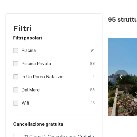
95 strutt
Filtri
Filtri popolari
Piscina
91
Piscina Privata
88
In Un Parco Natalizio
4
Dal Mare
86
Wifi
35
Cancellazione gratuita
21 Giorni Di Cancellazione Gratuita