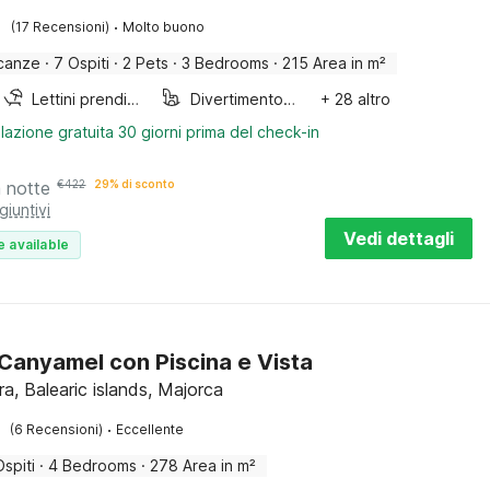
·
(17 Recensioni)
Molto buono
canze
·
7 Ospiti
·
2 Pets
·
3 Bedrooms
·
215 Area in m²
Lettini prendisole
Divertimento per bambini
+ 28 altro
lazione gratuita 30 giorni prima del check-in
a notte
€
422
29% di sconto
giuntivi
Vedi dettagli
e available
a Canyamel con Piscina e Vista
a, Balearic islands, Majorca
·
(6 Recensioni)
Eccellente
Ospiti
·
4 Bedrooms
·
278 Area in m²