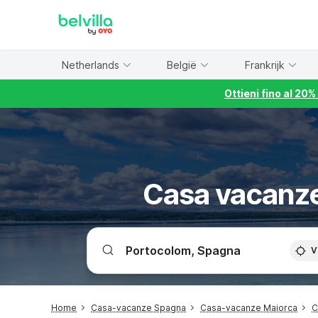
WIZARD MEMBER
Netherlands
België
Frankrijk
Ottieni fino al 20
Casa vacanze
V
Home
Casa-vacanze Spagna
Casa-vacanze Maiorca
C