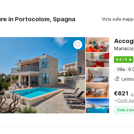
ure in Portocolom, Spagna
Vista sulla mapp
Accogl
Manacor,
4.4 / 5
Villa
·
6 
€
621
a
+
Costi ag
Kids zon