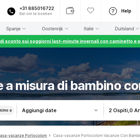
+31 885016722
Help
Bel om te boeken
Spanje
Oostenrijk
Italië
Duitsland
% di sconto sui soggiorni last-minute invernali con caminetto e 
 a misura di bambino c
Aggiungi date
2 Ospiti
,
0 An
icino a
asa-vacanze Portocolom
Casa-vacanze Portocolom Vacanze Con Bambi