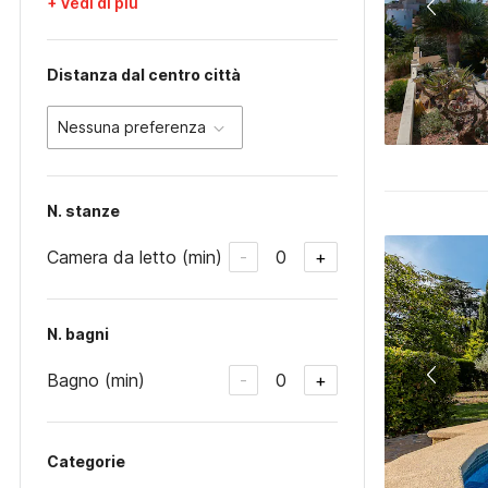
+ Vedi di più
Distanza dal centro città
Nessuna preferenza
N. stanze
Camera da letto (min)
0
-
+
N. bagni
Bagno (min)
0
-
+
Categorie