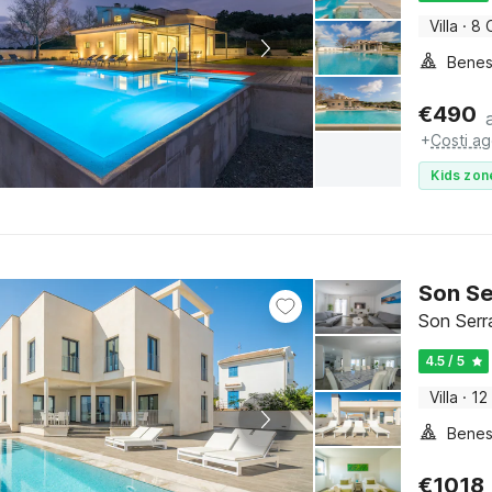
Villa
·
8 
Benes
€
490
+
Costi ag
Kids zon
Son Se
Son Serr
4.5 / 5
Villa
·
12
Benes
€
1018