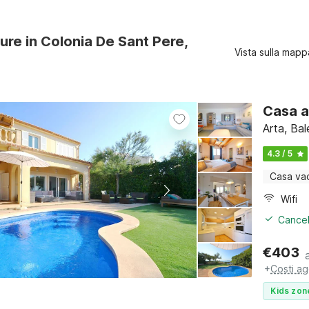
ture in Colonia De Sant Pere,
Vista sulla mapp
Casa a
Arta, Bal
4.3 / 5
Casa va
Wifi
Cancel
€
403
+
Costi ag
Kids zon