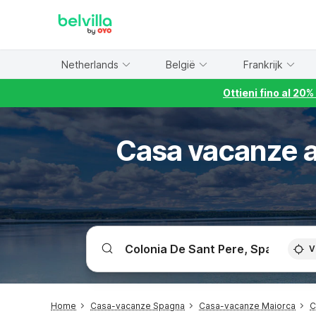
WIZARD MEMBER
Netherlands
België
Frankrijk
Ottieni fino al 20
Casa vacanze a
V
Home
Casa-vacanze Spagna
Casa-vacanze Maiorca
C