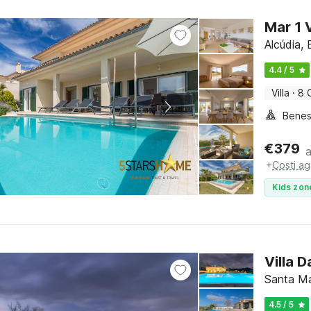
Mar 1 V
Alcúdia, 
4.4 / 5
Villa
·
8 
Benes
€
379
+
Costi ag
Kids zon
Villa 
Santa Ma
4.5 / 5