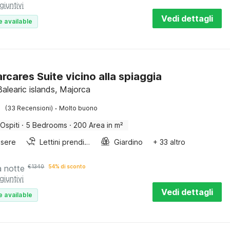
giuntivi
Vedi dettagli
e available
arcares Suite vicino alla spiaggia
Balearic islands, Majorca
·
(33 Recensioni)
Molto buono
 Ospiti
·
5 Bedrooms
·
200 Area in m²
sere
Lettini prendisole
Giardino
+ 33 altro
a notte
€
1340
54% di sconto
giuntivi
Vedi dettagli
e available