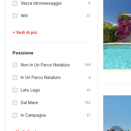
Vasca Idromassaggio
6
Wifi
37
+ Vedi di più
Posizione
Non In Un Parco Natalizio
169
In Un Parco Natalizio
4
Lato Lago
41
Dal Mare
162
In Campagna
27