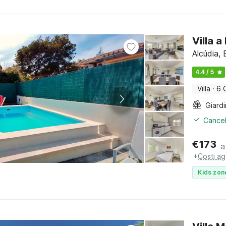
Villa 
Alcúdia, 
4.4 / 5
Villa
·
6 
Giard
Cancel
€
173
a
+
Costi ag
Kids zon