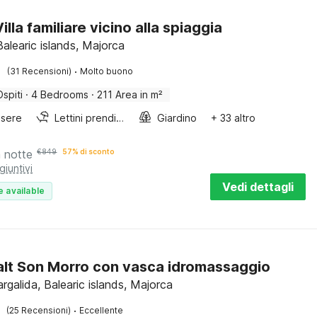
illa familiare vicino alla spiaggia
Balearic islands, Majorca
·
(31 Recensioni)
Molto buono
Ospiti
·
4 Bedrooms
·
211 Area in m²
sere
Lettini prendisole
Giardino
+ 33 altro
a notte
€
849
57% di sconto
giuntivi
Vedi dettagli
e available
Dalt Son Morro con vasca idromassaggio
rgalida, Balearic islands, Majorca
·
(25 Recensioni)
Eccellente