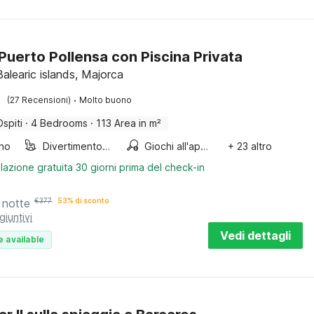
a Puerto Pollensa con Piscina Privata
Balearic islands, Majorca
·
(27 Recensioni)
Molto buono
Ospiti
·
4 Bedrooms
·
113 Area in m²
ino
Divertimento per bambini
Giochi all'aperto
+ 23 altro
lazione gratuita 30 giorni prima del check-in
 notte
€
377
53% di sconto
giuntivi
Vedi dettagli
e available