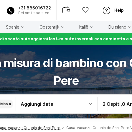
+31 885016722
Help
Bel om te boeken
Spanje
Oostenrijk
Italië
Duitsland
% di sconto sui soggiorni last-minute invernali con caminetto e 
 misura di bambino con 
Pere
Aggiungi date
2 Ospiti
,
0 An
icino a
asa-vacanze Colonia de Sant Pere
Casa-vacanze Colonia de Sant Pere 