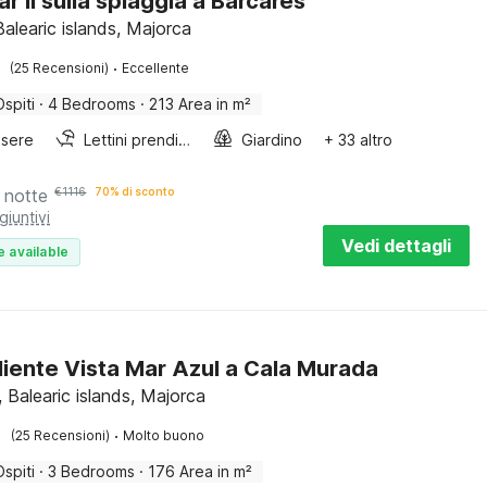
ar II sulla spiaggia a Barcares
Balearic islands, Majorca
·
(25 Recensioni)
Eccellente
Ospiti
·
4 Bedrooms
·
213 Area in m²
sere
Lettini prendisole
Giardino
+ 33 altro
 notte
€
1116
70% di sconto
giuntivi
Vedi dettagli
e available
iente Vista Mar Azul a Cala Murada
 Balearic islands, Majorca
·
(25 Recensioni)
Molto buono
Ospiti
·
3 Bedrooms
·
176 Area in m²