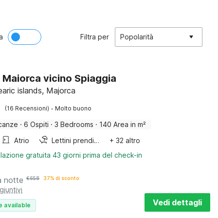
a
Filtra per
Popolarità
 Maiorca vicino Spiaggia
earic islands, Majorca
·
(16 Recensioni)
Molto buono
canze
·
6 Ospiti
·
3 Bedrooms
·
140 Area in m²
Atrio
Lettini prendisole
+ 32 altro
lazione gratuita 43 giorni prima del check-in
a notte
€
658
37% di sconto
giuntivi
Vedi dettagli
e available