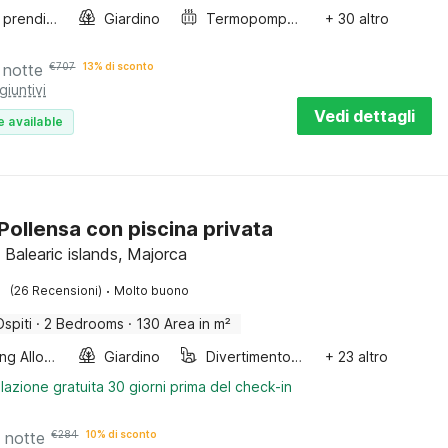
Lettini prendisole
Giardino
Termopompa aria-aria
+ 30 altro
 notte
€
707
13% di sconto
giuntivi
Vedi dettagli
e available
 Pollensa con piscina privata
 Balearic islands, Majorca
·
(26 Recensioni)
Molto buono
Ospiti
·
2 Bedrooms
·
130 Area in m²
Smoking Allowed
Giardino
Divertimento per bambini
+ 23 altro
lazione gratuita 30 giorni prima del check-in
 notte
€
284
10% di sconto