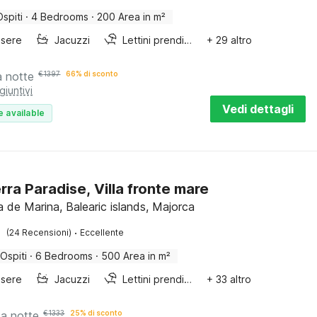
Ospiti
·
4 Bedrooms
·
200 Area in m²
sere
Jacuzzi
Lettini prendisole
+ 29 altro
a notte
€
1397
66% di sconto
giuntivi
Vedi dettagli
e available
rra Paradise, Villa fronte mare
a de Marina, Balearic islands, Majorca
·
(24 Recensioni)
Eccellente
 Ospiti
·
6 Bedrooms
·
500 Area in m²
sere
Jacuzzi
Lettini prendisole
+ 33 altro
a notte
€
1333
25% di sconto