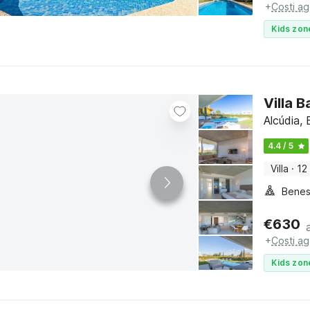
+
Costi ag
Kids zon
Villa B
Alcúdia, 
4.4 / 5
Villa
·
12
Benes
€
630
+
Costi ag
Kids zon