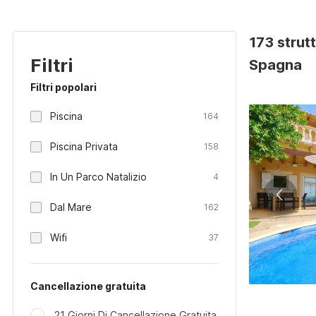
173 strut
Filtri
Spagna
Filtri popolari
Piscina
164
Piscina Privata
158
In Un Parco Natalizio
4
Dal Mare
162
Wifi
37
Cancellazione gratuita
21 Giorni Di Cancellazione Gratuita