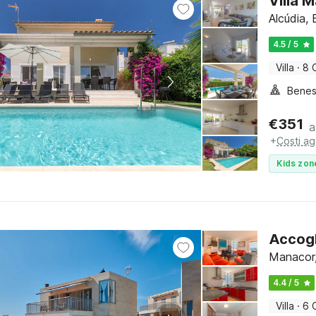
Villa M
Alcúdia, 
4.5 / 5
Villa
·
8 
Benes
€
351
a
+
Costi ag
Kids zon
Accogl
Manacor,
4.4 / 5
Villa
·
6 