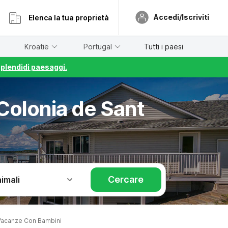
Accedi/Iscriviti
Elenca la tua proprietà
Kroatië
Portugal
Tutti i paesi
splendidi paesaggi.
Colonia de Sant
Cercare
imali
Vacanze Con Bambini