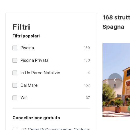
168 strutt
Filtri
Spagna
Filtri popolari
Piscina
159
Piscina Privata
153
In Un Parco Natalizio
4
Dal Mare
157
Wifi
37
Cancellazione gratuita
21 Giorni Di Cancellazione Gratuita