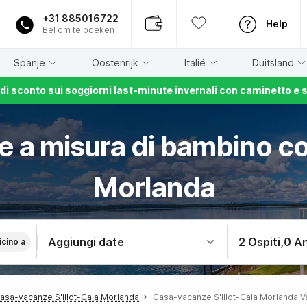
+31 885016722
Help
Bel om te boeken
Spanje
Oostenrijk
Italië
Duitsland
% di sconto sui soggiorni last-minute invernali con caminetto e 
 a misura di bambino con
Morlanda
Aggiungi date
2 Ospiti
,
0 An
icino a
asa-vacanze S'Illot-Cala Morlanda
Casa-vacanze S'Illot-Cala Morlanda 