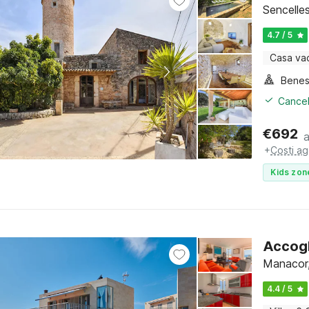
Sencelles
4.7 / 5
Casa va
Benes
Cancel
€
692
+
Costi ag
Kids zon
Accogl
Manacor,
4.4 / 5