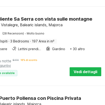
iente Sa Serra con vista sulle montagne
 Vistalegre, Balearic islands, Majorca
·
(28 Recensioni)
Molto buono
Ospiti
·
3 Bedrooms
·
197 Area in m²
sere
Lettini prendisole
Giardino
+ 30 altro
a notte
€
414
18% di sconto
giuntivi
Vedi dettagli
e available
a Puerto Pollensa con Piscina Privata
Balearic islands, Majorca