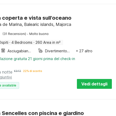
a coperta e vista sull'oceano
a de Marina, Balearic islands, Majorca
·
(31 Recensioni)
Molto buono
Ospiti
·
4 Bedrooms
·
260 Area in m²
Asciugabiancheria
Divertimento per bambini
+ 27 altro
lazione gratuita 21 giorni prima del check-in
a notte
€
943
22% di sconto
giuntivi
Vedi dettagli
e available
a Sencelles con piscina e giardino