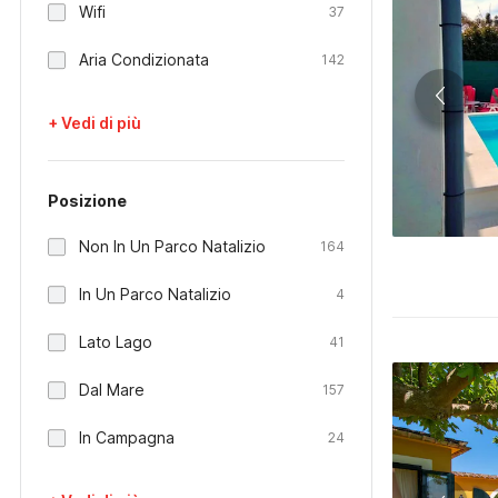
Wifi
37
Aria Condizionata
142
+ Vedi di più
Posizione
Non In Un Parco Natalizio
164
In Un Parco Natalizio
4
Lato Lago
41
Dal Mare
157
In Campagna
24