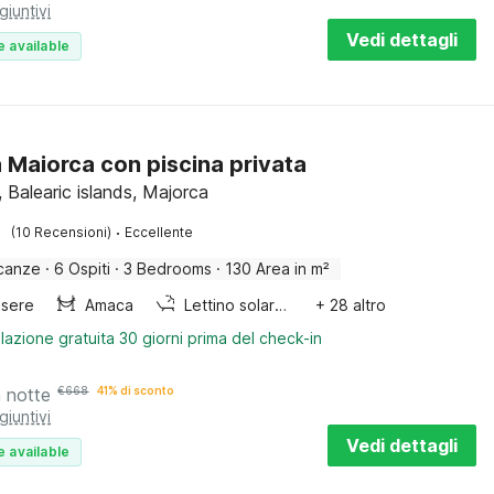
giuntivi
Vedi dettagli
e available
a Maiorca con piscina privata
 Balearic islands, Majorca
·
(10 Recensioni)
Eccellente
canze
·
6 Ospiti
·
3 Bedrooms
·
130 Area in m²
sere
Amaca
Lettino solare / solarium
+ 28 altro
lazione gratuita 30 giorni prima del check-in
a notte
€
668
41% di sconto
giuntivi
Vedi dettagli
e available