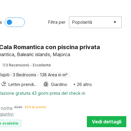
a
Filtra per
Popolarità
a Cala Romantica con piscina privata
antica, Balearic islands, Majorca
·
(13 Recensioni)
Eccellente
Ospiti
·
3 Bedrooms
·
138 Area in m²
Lettini prendisole
Giardino
+ 26 altro
lazione gratuita 43 giorni prima del check-in
 notte
€
599
55% di sconto
giuntivi
Vedi dettagli
e available