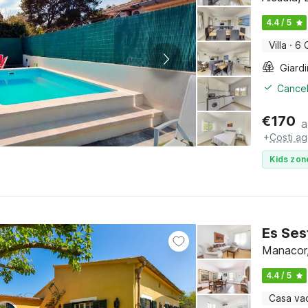
4.4 / 5
Villa
·
6 
Giard
Cancel
€
170
a
+
Costi ag
Kids zon
Es Ses
Manacor,
4.4 / 5
Casa va