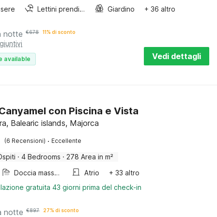
sere
Lettini prendisole
Giardino
+ 36 altro
a notte
€
678
11% di sconto
giuntivi
Vedi dettagli
e available
a Canyamel con Piscina e Vista
a, Balearic islands, Majorca
·
(6 Recensioni)
Eccellente
Ospiti
·
4 Bedrooms
·
278 Area in m²
Doccia massaggio
Atrio
+ 33 altro
lazione gratuita 43 giorni prima del check-in
a notte
€
897
27% di sconto