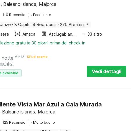
, Balearic islands, Majorca
·
(10 Recensioni)
Eccellente
canze
·
8 Ospiti
·
4 Bedrooms
·
270 Area in m²
sere
Amaca
Asciugabiancheria
+ 33 altro
lazione gratuita 30 giorni prima del check-in
a notte
€
1465
51% di sconto
giuntivi
Vedi dettagli
e available
iente Vista Mar Azul a Cala Murada
 Balearic islands, Majorca
·
(25 Recensioni)
Molto buono