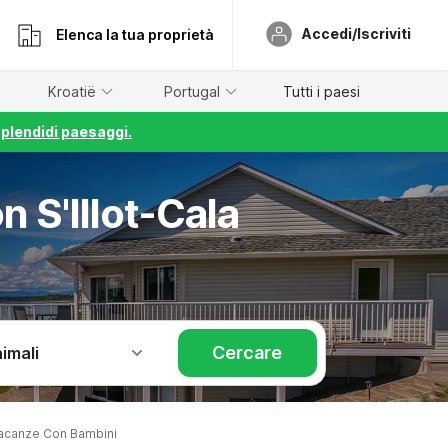
Accedi/Iscriviti
Elenca la tua proprietà
Kroatië
Portugal
Tutti i paesi
splendidi paesaggi.
 S'Illot-Cala
Cercare
imali
Vacanze Con Bambini