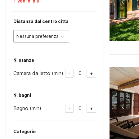
+ Vedi di più
Distanza dal centro città
Nessuna preferenza
N. stanze
Camera da letto (min)
0
-
+
N. bagni
Bagno (min)
0
-
+
Categorie