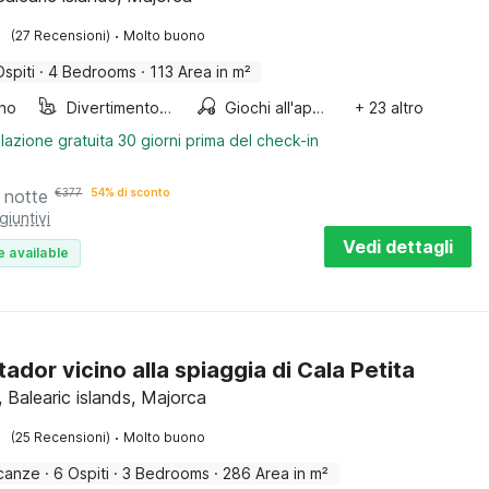
·
(27 Recensioni)
Molto buono
Ospiti
·
4 Bedrooms
·
113 Area in m²
ino
Divertimento per bambini
Giochi all'aperto
+ 23 altro
lazione gratuita 30 giorni prima del check-in
 notte
€
377
54% di sconto
giuntivi
Vedi dettagli
e available
tador vicino alla spiaggia di Cala Petita
 Balearic islands, Majorca
·
(25 Recensioni)
Molto buono
canze
·
6 Ospiti
·
3 Bedrooms
·
286 Area in m²