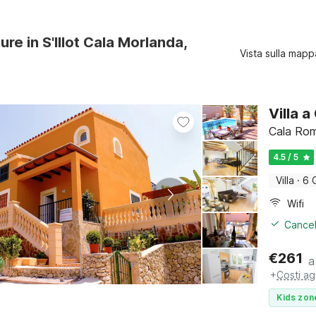
ure in S'Illot Cala Morlanda,
Vista sulla mapp
Villa 
Cala Rom
4.5 / 5
Villa
·
6 
Wifi
Cancel
€
261
a
+
Costi ag
Kids zon