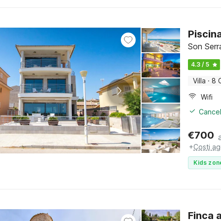
Piscin
Son Serr
4.3 / 5
Villa
·
8 
Wifi
Cancel
€
700
+
Costi ag
Kids zon
Finca 