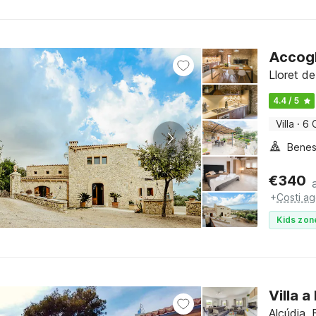
Accogl
Lloret de
4.4 / 5
Villa
·
6 
Benes
€
340
+
Costi ag
Kids zon
Villa 
Alcúdia, 