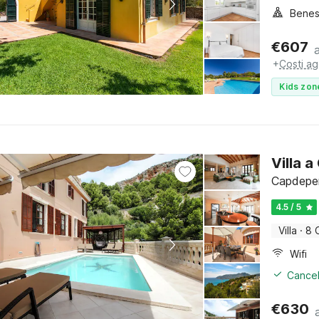
Benes
€
607
+
Costi ag
Kids zon
Villa 
Capdeper
4.5 / 5
Villa
·
8 
Wifi
Cancel
€
630