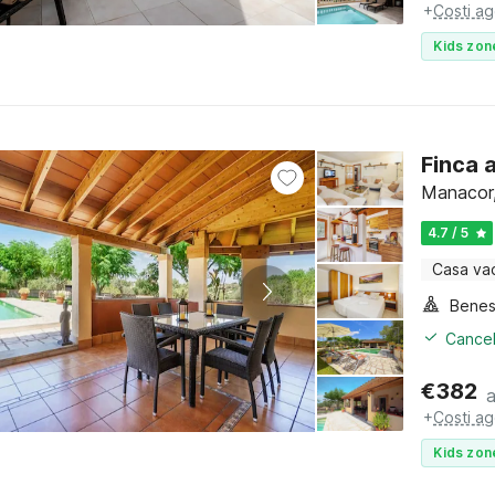
+
Costi ag
Kids zon
Finca 
Manacor,
4.7 / 5
Casa va
Benes
Cancel
€
382
+
Costi ag
Kids zon