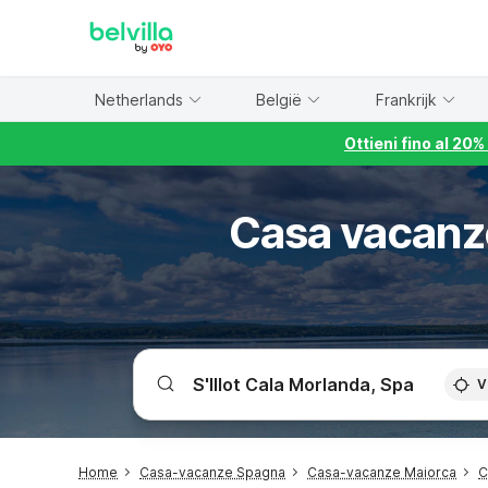
WIZARD MEMBER
Netherlands
België
Frankrijk
Ottieni fino al 20
Casa vacanze
V
Home
Casa-vacanze Spagna
Casa-vacanze Maiorca
C