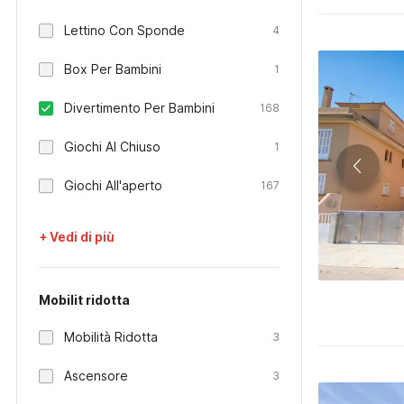
Lettino Con Sponde
4
Box Per Bambini
1
Divertimento Per Bambini
168
Giochi Al Chiuso
1
Giochi All'aperto
167
+ Vedi di più
Mobilit ridotta
Mobilità Ridotta
3
Ascensore
3