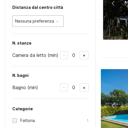
Distanza dal centro città
Nessuna preferenza
N. stanze
Camera da letto (min)
0
-
+
N. bagni
Bagno (min)
0
-
+
Categorie
Fattoria
1