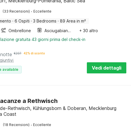
orf, Mecklenburg-Pomerania, Baltic Sea
·
(33 Recensioni)
Eccellente
mento
·
6 Ospiti
·
3 Bedrooms
·
89 Area in m²
Ombrellone
Asciugabiancheria
+ 30 altro
lazione gratuita 43 giorni prima del check-in
 notte
€
207
42% di sconto
giuntivi
Vedi dettagli
e available
acanze a Rethwisch
de-Rethwisch, Kühlungsborn & Doberan, Mecklenburg
ea Coast
·
(18 Recensioni)
Eccellente