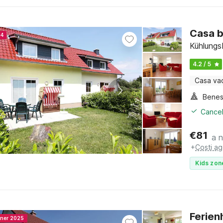
Casa b
24
Kühlungs
4.2 / 5
Casa va
Benes
Cancel
€
81
a 
+
Costi ag
Kids zon
Ferien
nner 2025