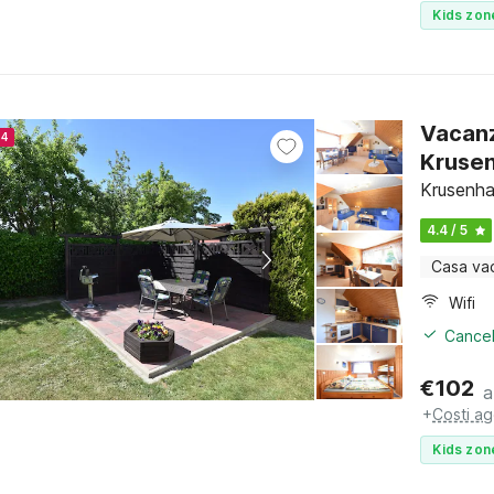
Kids zon
Vacanz
24
Kruse
Krusenha
4.4 / 5
Casa va
Wifi
Cancel
€
102
a
+
Costi ag
Kids zon