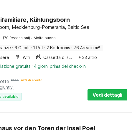
ifamiliare, Kühlungsborn
born, Mecklenburg-Pomerania, Baltic Sea
·
(70 Recensioni)
Molto buono
canze
·
6 Ospiti
·
1 Pet
·
2 Bedrooms
·
76 Area in m²
sere
Wifi
Cassetta di sabbia
+ 33 altro
lazione gratuita 14 giorni prima del check-in
notte
€
144
42% di sconto
giuntivi
Vedi dettagli
e available
haus vor den Toren der Insel Poel