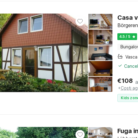
Casa v
Börgeren
4.5 / 5
Bungal
Cancel
€
108
a
+
Costi ag
Kids zon
Fuga i