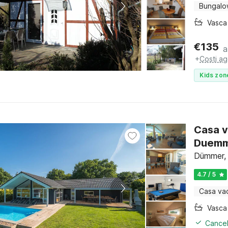
Bungal
€
135
a
+
Costi ag
Kids zon
Casa v
Duem
Dümmer,
4.7 / 5
Casa va
Cancel