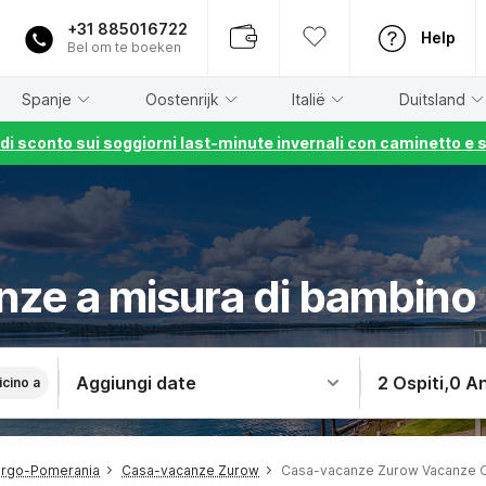
+31 885016722
Help
Bel om te boeken
Spanje
Oostenrijk
Italië
Duitsland
% di sconto sui soggiorni last-minute invernali con caminetto e 
nze a misura di bambino
Aggiungi date
2 Ospiti
,
0 An
icino a
urgo-Pomerania
Casa-vacanze Zurow
Casa-vacanze Zurow Vacanze 