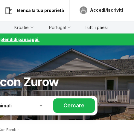
Accedi/Iscriviti
Elenca la tua proprietà
Kroatië
Portugal
Tutti i paesi
splendidi paesaggi.
 con Zurow
Cercare
imali
Con Bambini