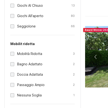
Giochi Al Chiuso
13
Giochi All'aperto
80
Seggiolone
66
Award Winner 20
Mobilit ridotta
Mobilità Ridotta
3
Bagno Adattato
2
Doccia Adattata
2
Passaggio Ampio
2
Nessuna Soglia
1