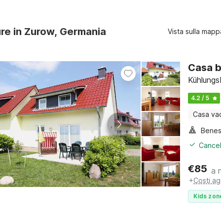
ure in Zurow, Germania
Vista sulla mapp
Casa b
Kühlungs
4.2 / 5
Casa va
Benes
Cancel
€
85
a 
+
Costi ag
Kids zon