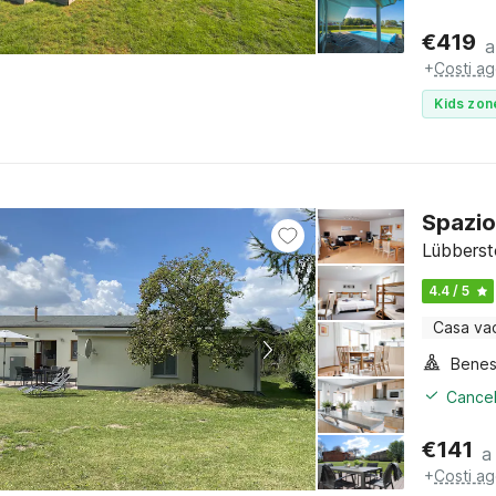
€
419
a
+
Costi ag
Kids zon
Spazio
Lübberst
4.4 / 5
Casa va
Benes
Cancel
€
141
a
+
Costi ag