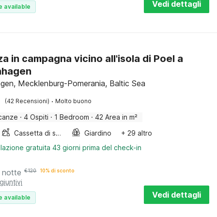
Vedi dettagli
e available
a in campagna vicino all'isola di Poel a
nhagen
gen, Mecklenburg-Pomerania, Baltic Sea
·
(42 Recensioni)
Molto buono
canze
·
4 Ospiti
·
1 Bedroom
·
42 Area in m²
Cassetta di sabbia
Giardino
+ 29 altro
lazione gratuita 43 giorni prima del check-in
 notte
€
120
10% di sconto
giuntivi
Vedi dettagli
e available