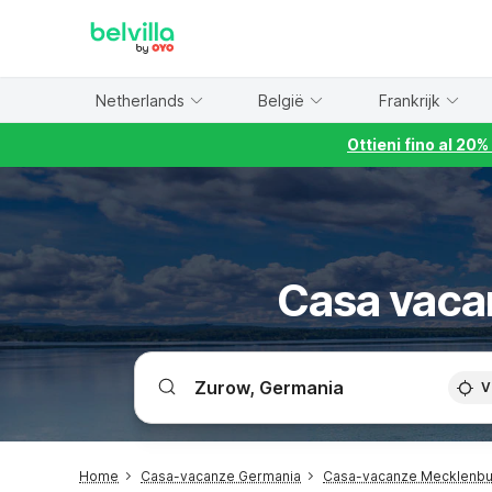
WIZARD MEMBER
Netherlands
België
Frankrijk
Ottieni fino al 20
Casa vaca
V
Home
Casa-vacanze Germania
Casa-vacanze Mecklenb