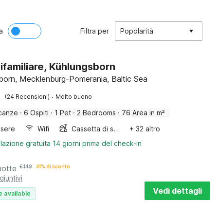
a
Filtra per
Popolarità
ifamiliare, Kühlungsborn
born, Mecklenburg-Pomerania, Baltic Sea
·
(24 Recensioni)
Molto buono
canze
·
6 Ospiti
·
1 Pet
·
2 Bedrooms
·
76 Area in m²
sere
Wifi
Cassetta di sabbia
+ 32 altro
lazione gratuita 14 giorni prima del check-in
notte
€
149
41% di sconto
giuntivi
Vedi dettagli
e available