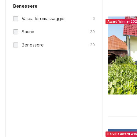
Benessere
Vasca Idromassaggio
6
Award Winner 20
Sauna
20
Benessere
20
Belvilla Award Wi