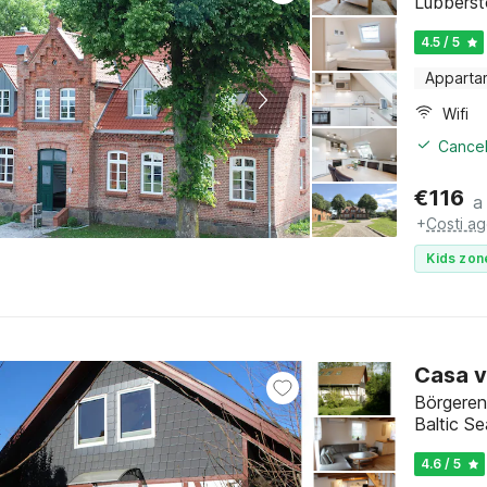
Lübberst
4.5 / 5
Apparta
Wifi
Cancel
€
116
a
+
Costi ag
Kids zon
Casa v
Börgeren
Baltic S
4.6 / 5