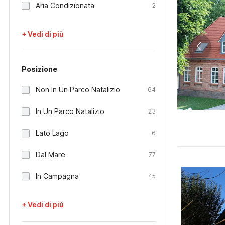
Aria Condizionata
2
+ Vedi di più
Posizione
Non In Un Parco Natalizio
64
In Un Parco Natalizio
23
Lato Lago
6
Dal Mare
77
In Campagna
45
+ Vedi di più