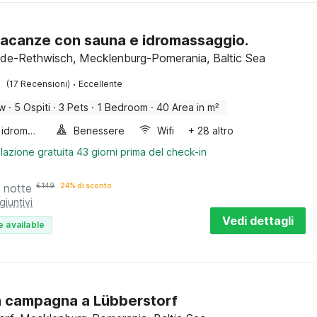
acanze con sauna e idromassaggio.
de-Rethwisch, Mecklenburg-Pomerania, Baltic Sea
·
(17 Recensioni)
Eccellente
ow
·
5 Ospiti
·
3 Pets
·
1 Bedroom
·
40 Area in m²
Vasca idromassaggio
Benessere
Wifi
+ 28 altro
lazione gratuita 43 giorni prima del check-in
 notte
€
149
24% di sconto
giuntivi
Vedi dettagli
e available
n campagna a Lübberstorf