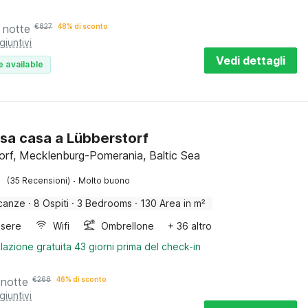
 notte
€
827
48% di sconto
giuntivi
Vedi dettagli
e available
sa casa a Lübberstorf
orf, Mecklenburg-Pomerania, Baltic Sea
·
(35 Recensioni)
Molto buono
canze
·
8 Ospiti
·
3 Bedrooms
·
130 Area in m²
sere
Wifi
Ombrellone
+ 36 altro
lazione gratuita 43 giorni prima del check-in
 notte
€
268
46% di sconto
giuntivi