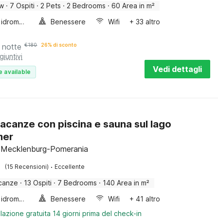
ow
·
7 Ospiti
·
2 Pets
·
2 Bedrooms
·
60 Area in m²
Vasca idromassaggio
Benessere
Wifi
+ 33 altro
 notte
€
180
26% di sconto
giuntivi
Vedi dettagli
e available
acanze con piscina e sauna sul lago
mer
 Mecklenburg-Pomerania
·
(15 Recensioni)
Eccellente
canze
·
13 Ospiti
·
7 Bedrooms
·
140 Area in m²
Vasca idromassaggio
Benessere
Wifi
+ 41 altro
lazione gratuita 14 giorni prima del check-in