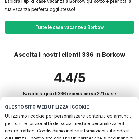
Esplora i tipi di case vacanza a Borkow qui sotto e prenota la
tua vacanza perfetta oggi stesso!
Tutte le case vacanze a Borkow
Ascolta i nostri clienti 336 in Borkow
4.4/5
Basato su più di 336 recensioni su 271 case
QUESTO SITO WEB UTILIZZA I COOKIE
Utilizziamo i cookie per personalizzare contenuti ed annunci,
Le destinazioni più popolari per le
per fornire funzionalità dei social media e per analizzare il
vacanze
nostro traffico. Condividiamo inoltre informazioni sul modo in
cui utilizza il nostro sito con i nostri partner che si occupano di