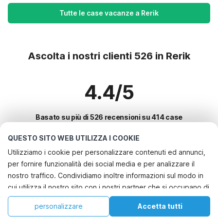
Tutte le case vacanze a Rerik
Ascolta i nostri clienti 526 in Rerik
4.4/5
Basato su più di 526 recensioni su 414 case
QUESTO SITO WEB UTILIZZA I COOKIE
Utilizziamo i cookie per personalizzare contenuti ed annunci,
Le destinazioni più popolari per le
per fornire funzionalità dei social media e per analizzare il
vacanze
nostro traffico. Condividiamo inoltre informazioni sul modo in
cui utilizza il nostro sito con i nostri partner che si occupano di
Città con i migliori servizi per le vacanze
analisi dei dati web, pubblicità e social media, i quali
Casa vacanze a misura di bambino bayeux
personalizzare
Accetta tutti
Città con i migliori servizi per le vacanze
potrebbero combinarle con altre informazioni che ha fornito
Casa vacanze a misura di bambino pierrefitte-en-auge
Casa
Lista dei desideri
Prenotazioni
Account