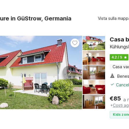
ture in GüStrow, Germania
Vista sulla mapp
Casa b
Kühlungs
4.2 / 5
Casa va
Benes
Cancel
€
85
a 
+
Costi ag
Kids zon