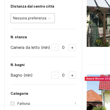
Distanza dal centro città
Nessuna preferenza
N. stanze
Camera da letto (min)
0
-
+
N. bagni
Bagno (min)
0
-
+
Award Winner 20
Categorie
Fattoria
1