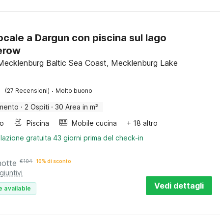
cale a Dargun con piscina sul lago
erow
Mecklenburg Baltic Sea Coast, Mecklenburg Lake
·
(27 Recensioni)
Molto buono
mento
·
2 Ospiti
·
30 Area in m²
bo
Piscina
Mobile cucina
+ 18 altro
lazione gratuita 43 giorni prima del check-in
notte
€
104
10% di sconto
giuntivi
Vedi dettagli
e available