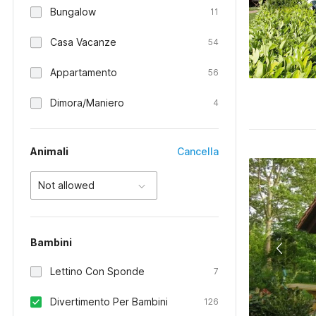
Bungalow
11
Casa Vacanze
54
Appartamento
56
Dimora/Maniero
4
Animali
Cancella
Not allowed
Bambini
Lettino Con Sponde
7
Divertimento Per Bambini
126