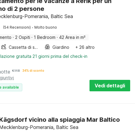
amento per le vacanze a Rerik per un
o di 2 persone
ecklenburg-Pomerania, Baltic Sea
·
(54 Recensioni)
Molto buono
mento
·
2 Ospiti
·
1 Bedroom
·
42 Area in m²
Cassetta di sabbia
Giardino
+ 26 altro
lazione gratuita 21 giorni prima del check-in
notte
€
148
34% di sconto
giuntivi
Vedi dettagli
e available
 Kägsdorf vicino alla spiaggia Mar Baltico
 Mecklenburg-Pomerania, Baltic Sea