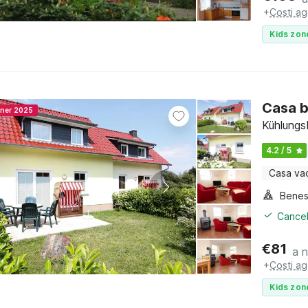
+
Costi ag
Kids zon
Casa b
nner 2025
Kühlungs
4.2 / 5
Casa va
Benes
Cancel
€
81
a 
+
Costi ag
Kids zon