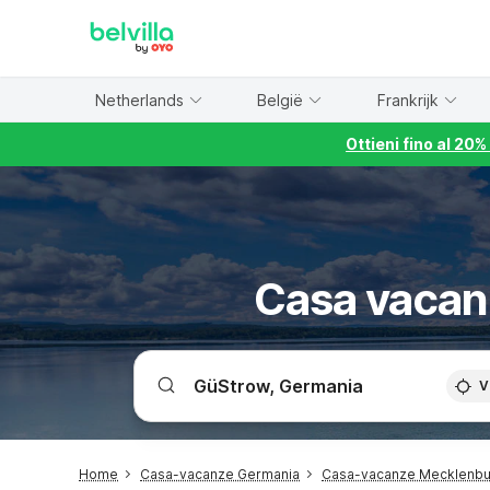
WIZARD MEMBER
Netherlands
België
Frankrijk
Ottieni fino al 20
Casa vacan
V
Home
Casa-vacanze Germania
Casa-vacanze Mecklenb