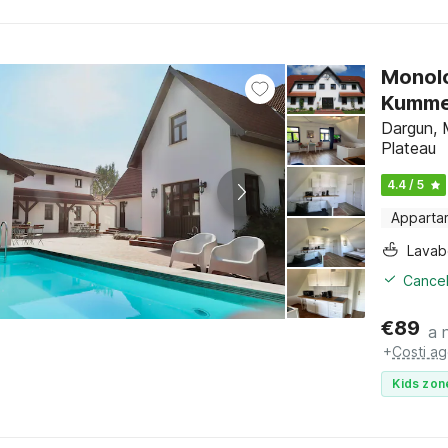
Monolo
Kumm
Dargun, 
Plateau
4.4 / 5
Apparta
Lava
Cancel
€
89
a 
+
Costi ag
Kids zon