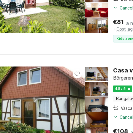
Cancel
€
81
a 
+
Costi ag
Kids zon
Casa v
Börgeren
4.5 / 5
Bungal
Cancel
€
108
a