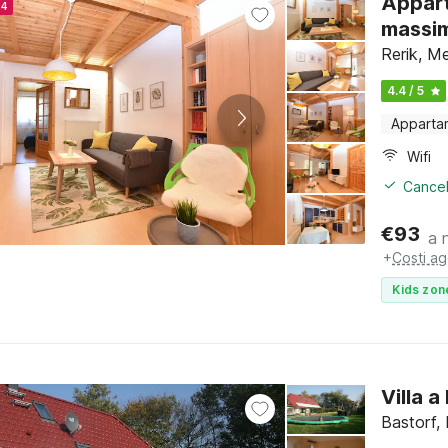
Appart
24
massim
Rerik, M
4.4 / 5
Apparta
Wifi
Cancel
€
93
a 
+
Costi ag
Kids zon
Villa a
Bastorf,