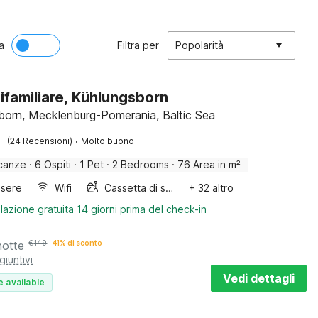
a
Filtra per
Popolarità
ifamiliare, Kühlungsborn
born, Mecklenburg-Pomerania, Baltic Sea
·
(24 Recensioni)
Molto buono
canze
·
6 Ospiti
·
1 Pet
·
2 Bedrooms
·
76 Area in m²
sere
Wifi
Cassetta di sabbia
+ 32 altro
lazione gratuita 14 giorni prima del check-in
notte
€
149
41% di sconto
giuntivi
Vedi dettagli
e available