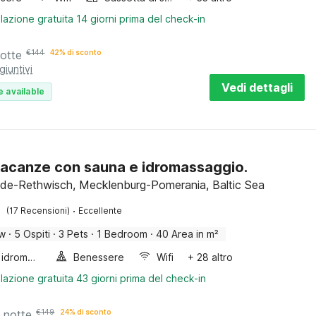
lazione gratuita 14 giorni prima del check-in
notte
€
144
42% di sconto
giuntivi
Vedi dettagli
e available
acanze con sauna e idromassaggio.
de-Rethwisch, Mecklenburg-Pomerania, Baltic Sea
·
(17 Recensioni)
Eccellente
ow
·
5 Ospiti
·
3 Pets
·
1 Bedroom
·
40 Area in m²
Vasca idromassaggio
Benessere
Wifi
+ 28 altro
lazione gratuita 43 giorni prima del check-in
 notte
€
149
24% di sconto