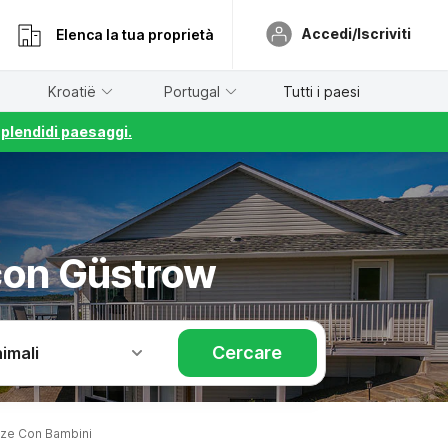
Accedi/Iscriviti
Elenca la tua proprietà
Kroatië
Portugal
Tutti i paesi
splendidi paesaggi.
con Güstrow
Cercare
imali
ze Con Bambini