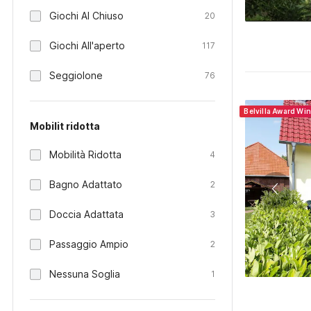
Giochi Al Chiuso
20
Giochi All'aperto
117
Seggiolone
76
Belvilla Award Wi
Mobilit ridotta
Mobilità Ridotta
4
Bagno Adattato
2
Doccia Adattata
3
Passaggio Ampio
2
Nessuna Soglia
1