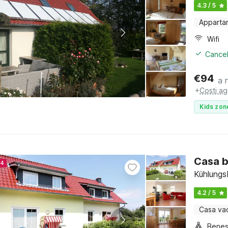
4.3 / 5
Apparta
Wifi
Cancel
€
94
a 
+
Costi ag
Kids zon
Casa b
24
Kühlungs
4.2 / 5
Casa va
Benes