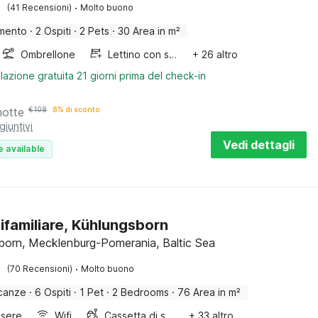
·
(41 Recensioni)
Molto buono
mento
·
2 Ospiti
·
2 Pets
·
30 Area in m²
Ombrellone
Lettino con sponde
+ 26 altro
lazione gratuita 21 giorni prima del check-in
notte
€
108
8% di sconto
giuntivi
Vedi dettagli
e available
ifamiliare, Kühlungsborn
born, Mecklenburg-Pomerania, Baltic Sea
·
(70 Recensioni)
Molto buono
canze
·
6 Ospiti
·
1 Pet
·
2 Bedrooms
·
76 Area in m²
sere
Wifi
Cassetta di sabbia
+ 33 altro