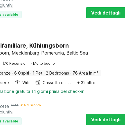
giuntivi
Vedi dettagli
e available
ifamiliare, Kühlungsborn
born, Mecklenburg-Pomerania, Baltic Sea
·
(70 Recensioni)
Molto buono
canze
·
6 Ospiti
·
1 Pet
·
2 Bedrooms
·
76 Area in m²
sere
Wifi
Cassetta di sabbia
+ 32 altro
lazione gratuita 14 giorni prima del check-in
notte
€
144
41% di sconto
giuntivi
Vedi dettagli
e available