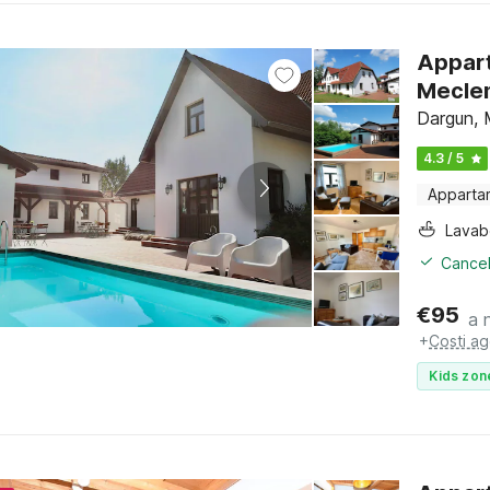
Appart
Mecle
Dargun, 
4.3 / 5
Apparta
Lava
Cancel
€
95
a 
+
Costi ag
Kids zon