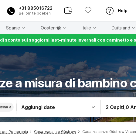
+31 885016722
Help
Bel om te boeken
Spanje
Oostenrijk
Italië
Duitsland
% di sconto sui soggiorni last-minute invernali con caminetto e 
ze a misura di bambino 
Aggiungi date
2 Ospiti
,
0 An
icino a
urgo-Pomerania
Casa-vacanze Güstrow
Casa-vacanze Güstrow Vacan