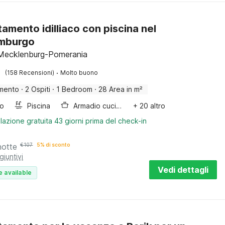
amento idilliaco con piscina nel
mburgo
Mecklenburg-Pomerania
·
(158 Recensioni)
Molto buono
mento
·
2 Ospiti
·
1 Bedroom
·
28 Area in m²
bo
Piscina
Armadio cucina
+ 20 altro
lazione gratuita 43 giorni prima del check-in
notte
€
107
5% di sconto
giuntivi
Vedi dettagli
e available