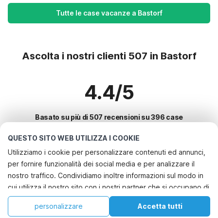
Tutte le case vacanze a Bastorf
Ascolta i nostri clienti 507 in Bastorf
4.4/5
Basato su più di 507 recensioni su 396 case
QUESTO SITO WEB UTILIZZA I COOKIE
Utilizziamo i cookie per personalizzare contenuti ed annunci,
Le destinazioni più popolari per le
per fornire funzionalità dei social media e per analizzare il
vacanze
nostro traffico. Condividiamo inoltre informazioni sul modo in
cui utilizza il nostro sito con i nostri partner che si occupano di
Città con i migliori servizi per le vacanze
analisi dei dati web, pubblicità e social media, i quali
Casa vacanze a misura di bambino bayeux
personalizzare
Accetta tutti
Città con i migliori servizi per le vacanze
potrebbero combinarle con altre informazioni che ha fornito
Casa vacanze a misura di bambino pierrefitte-en-auge
Casa
Lista dei desideri
Prenotazioni
Account