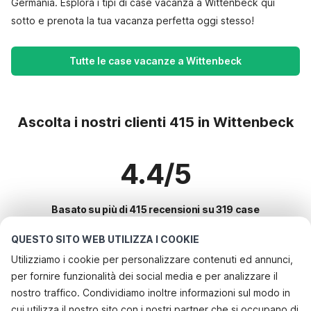
Germania. Esplora i tipi di case vacanza a Wittenbeck qui
sotto e prenota la tua vacanza perfetta oggi stesso!
Tutte le case vacanze a Wittenbeck
Ascolta i nostri clienti 415 in Wittenbeck
4.4/5
Basato su più di 415 recensioni su 319 case
QUESTO SITO WEB UTILIZZA I COOKIE
Utilizziamo i cookie per personalizzare contenuti ed annunci,
Le destinazioni più popolari per le
per fornire funzionalità dei social media e per analizzare il
vacanze
nostro traffico. Condividiamo inoltre informazioni sul modo in
cui utilizza il nostro sito con i nostri partner che si occupano di