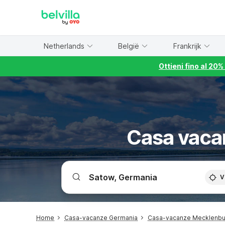
WIZARD MEMBER
Netherlands
België
Frankrijk
Ottieni fino al 20
Casa vaca
V
Home
Casa-vacanze Germania
Casa-vacanze Mecklenb