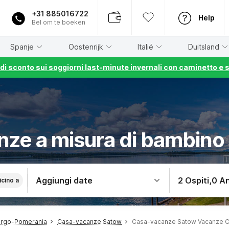
+31 885016722
Help
Bel om te boeken
Spanje
Oostenrijk
Italië
Duitsland
% di sconto sui soggiorni last-minute invernali con caminetto e 
nze a misura di bambino
Aggiungi date
2 Ospiti
,
0 An
icino a
urgo-Pomerania
Casa-vacanze Satow
Casa-vacanze Satow Vacanze C