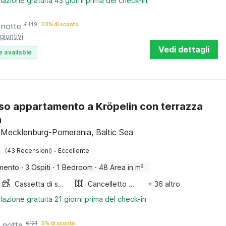
lazione gratuita 43 giorni prima del check-in
 notte
€
149
23% di sconto
giuntivi
Vedi dettagli
e available
so appartamento a Kröpelin con terrazza
a
, Mecklenburg-Pomerania, Baltic Sea
·
(43 Recensioni)
Eccellente
mento
·
3 Ospiti
·
1 Bedroom
·
48 Area in m²
Cassetta di sabbia
Cancelletto per scale
+ 36 altro
lazione gratuita 21 giorni prima del check-in
 notte
€
121
9% di sconto