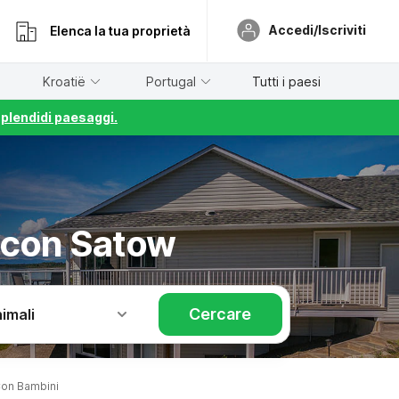
Accedi/Iscriviti
Elenca la tua proprietà
Kroatië
Portugal
Tutti i paesi
splendidi paesaggi.
 con Satow
Cercare
imali
on Bambini