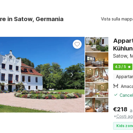
ure in Satow, Germania
Vista sulla mapp
Appart
Kühlu
Satow, M
4.3 / 5
Apparta
Amac
Cancel
€
218
a
+
Costi ag
Kids zon