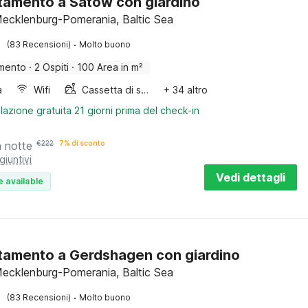
amento a Satow con giardino
ecklenburg-Pomerania, Baltic Sea
·
(83 Recensioni)
Molto buono
mento
·
2 Ospiti
·
100 Area in m²
a
Wifi
Cassetta di sabbia
+ 34 altro
lazione gratuita 21 giorni prima del check-in
a notte
€
222
7% di sconto
giuntivi
Vedi dettagli
e available
amento a Gerdshagen con giardino
ecklenburg-Pomerania, Baltic Sea
·
(83 Recensioni)
Molto buono