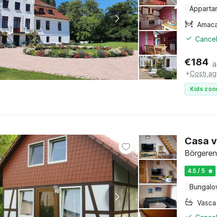
Apparta
Amac
Cancel
€
184
a
+
Costi ag
Kids zon
Casa v
Börgeren
4.5 / 5
Bungal