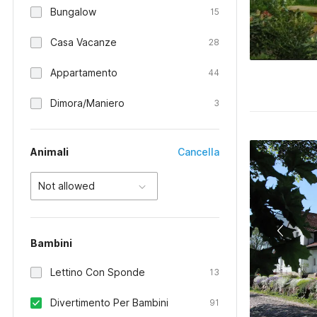
Bungalow
15
Casa Vacanze
28
Appartamento
44
Dimora/Maniero
3
Animali
Cancella
Not allowed
Bambini
Lettino Con Sponde
13
Divertimento Per Bambini
91