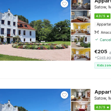
Appart
Satow, M
4.3 / 5
Apparta
Amac
Cancel
€
205
+
Costi ag
Kids zon
Appart
Satow, M
4.3 / 5