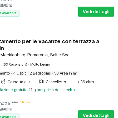
giuntivi
Vedi dettagli
e available
amento per le vacanze con terrazza a
in
, Mecklenburg-Pomerania, Baltic Sea
·
(63 Recensioni)
Molto buono
mento
·
4 Ospiti
·
2 Bedrooms
·
50 Area in m²
Cassetta di sabbia
Cancelletto per scale
+ 36 altro
lazione gratuita 21 giorni prima del check-in
notte
€
121
8% di sconto
giuntivi
Vedi dettagli
e available