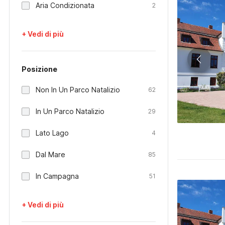
Aria Condizionata
2
+ Vedi di più
Posizione
Non In Un Parco Natalizio
62
In Un Parco Natalizio
29
Lato Lago
4
Dal Mare
85
In Campagna
51
+ Vedi di più