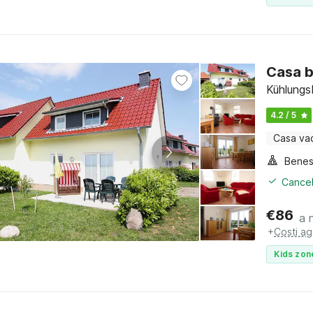
Casa b
Kühlungs
4.2 / 5
Casa va
Benes
Cancel
€
86
a 
+
Costi ag
Kids zon