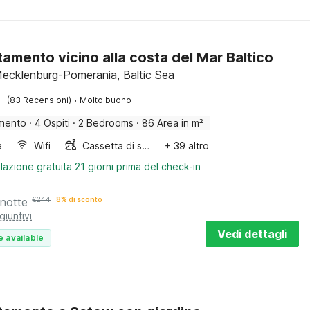
amento vicino alla costa del Mar Baltico
ecklenburg-Pomerania, Baltic Sea
·
(83 Recensioni)
Molto buono
mento
·
4 Ospiti
·
2 Bedrooms
·
86 Area in m²
a
Wifi
Cassetta di sabbia
+ 39 altro
lazione gratuita 21 giorni prima del check-in
 notte
€
244
8% di sconto
giuntivi
Vedi dettagli
e available