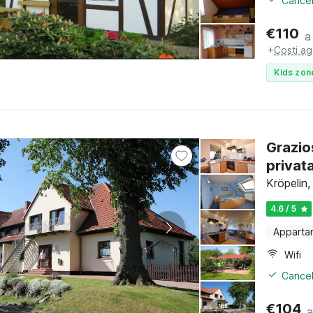
Cancel
€
110
a
+
Costi ag
Kids zon
Grazio
privat
Kröpelin
4.6 / 5
Apparta
Wifi
Cancel
€
104
a