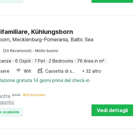
ifamiliare, Kühlungsborn
born, Mecklenburg-Pomerania, Baltic Sea
·
(24 Recensioni)
Molto buono
canze
·
6 Ospiti
·
1 Pet
·
2 Bedrooms
·
76 Area in m²
sere
Wifi
Cassetta di sabbia
+ 32 altro
lazione gratuita 14 giorni prima del check-in
notte
€
149
40% di sconto
giuntivi
Vedi dettagli
e available