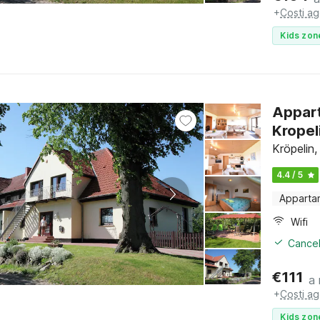
+
Costi ag
Kids zon
Appart
Kropel
Kröpelin
4.4 / 5
Apparta
Wifi
Cancel
€
111
a 
+
Costi ag
Kids zon