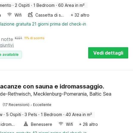
mento
·
2 Ospiti
·
1 Bedroom
·
60 Area in m²
a
Wifi
Cassetta di sabbia
+ 32 altro
lazione gratuita 21 giorni prima del check-in
 notte
€
221
11% di sconto
giuntivi
Vedi dettagli
e available
acanze con sauna e idromassaggio.
de-Rethwisch, Mecklenburg-Pomerania, Baltic Sea
·
(17 Recensioni)
Eccellente
ow
·
5 Ospiti
·
3 Pets
·
1 Bedroom
·
40 Area in m²
Vasca idromassaggio
Benessere
Wifi
+ 28 altro