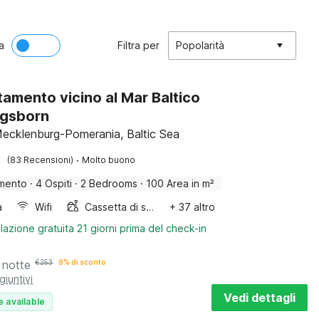
a
Filtra per
Popolarità
amento vicino al Mar Baltico
ngsborn
ecklenburg-Pomerania, Baltic Sea
·
(83 Recensioni)
Molto buono
mento
·
4 Ospiti
·
2 Bedrooms
·
100 Area in m²
a
Wifi
Cassetta di sabbia
+ 37 altro
lazione gratuita 21 giorni prima del check-in
 notte
€
253
9% di sconto
giuntivi
Vedi dettagli
e available