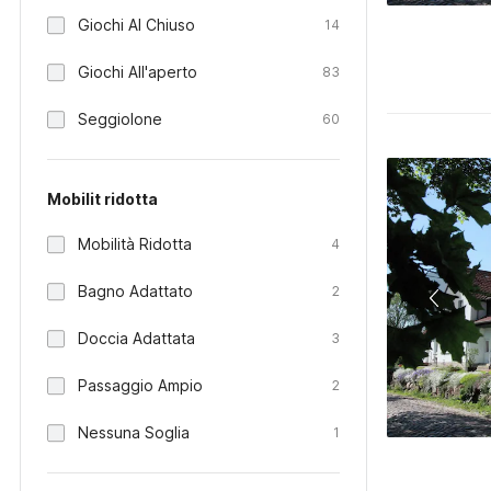
Giochi Al Chiuso
14
Giochi All'aperto
83
Seggiolone
60
Mobilit ridotta
Mobilità Ridotta
4
Bagno Adattato
2
Doccia Adattata
3
Passaggio Ampio
2
Nessuna Soglia
1