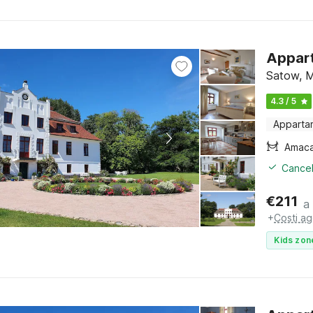
Appart
Satow, M
4.3 / 5
Apparta
Amac
Cancel
€
211
a
+
Costi ag
Kids zon