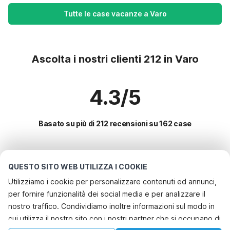
Tutte le case vacanze a Varo
Ascolta i nostri clienti 212 in Varo
4.3/5
Basato su più di 212 recensioni su 162 case
Le destinazioni più popolari per le
QUESTO SITO WEB UTILIZZA I COOKIE
vacanze
Utilizziamo i cookie per personalizzare contenuti ed annunci,
per fornire funzionalità dei social media e per analizzare il
Servizi più popolari per le vacanze in Varo
nostro traffico. Condividiamo inoltre informazioni sul modo in
Casa vacanze a misura di bambino
cui utilizza il nostro sito con i nostri partner che si occupano di
Le migliori regioni con i migliori servizi per le vacanze
Casa vacanze con piscina