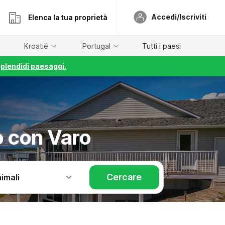
Accedi/Iscriviti
Elenca la tua proprietà
Kroatië
Portugal
Tutti i paesi
splendidi paesaggi.
o con Varo
Cercare
imali