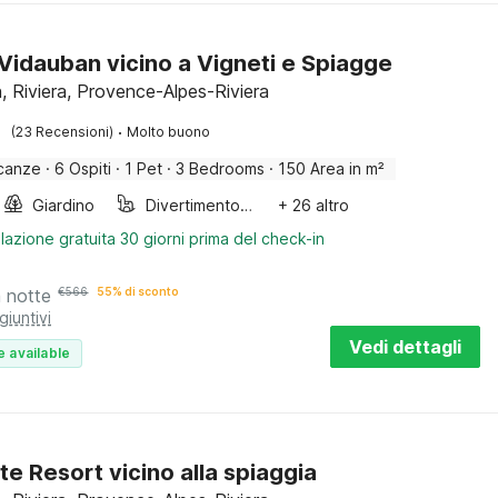
a Vidauban vicino a Vigneti e Spiagge
, Riviera, Provence-Alpes-Riviera
·
(23 Recensioni)
Molto buono
canze
·
6 Ospiti
·
1 Pet
·
3 Bedrooms
·
150 Area in m²
Giardino
Divertimento per bambini
+ 26 altro
lazione gratuita 30 giorni prima del check-in
a notte
€
566
55% di sconto
giuntivi
Vedi dettagli
e available
te Resort vicino alla spiaggia