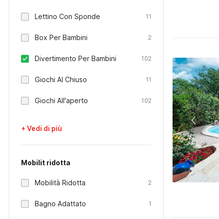
Lettino Con Sponde
11
Box Per Bambini
2
Divertimento Per Bambini
102
Giochi Al Chiuso
11
Giochi All'aperto
102
+ Vedi di più
Mobilit ridotta
Mobilità Ridotta
2
Bagno Adattato
1