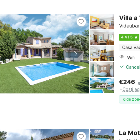
Villa 
Vidauban
4.4 / 5
Casa va
Wifi
Cancel
€
246
+
Costi ag
Kids zon
La Mot