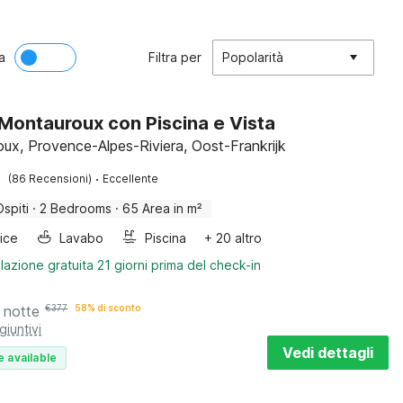
a
Filtra per
Popolarità
a Montauroux con Piscina e Vista
ux, Provence-Alpes-Riviera, Oost-Frankrijk
·
(86 Recensioni)
Eccellente
Ospiti
·
2 Bedrooms
·
65 Area in m²
rice
Lavabo
Piscina
+ 20 altro
lazione gratuita 21 giorni prima del check-in
 notte
€
377
58% di sconto
giuntivi
Vedi dettagli
e available