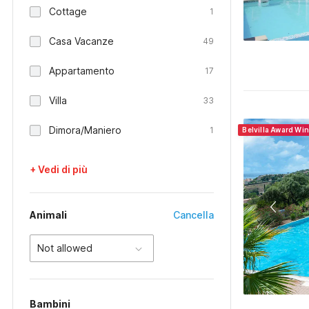
Cottage
1
Casa Vacanze
49
Appartamento
17
Villa
33
Dimora/Maniero
1
Belvilla Award Wi
+ Vedi di più
Animali
Cancella
Not allowed
Bambini