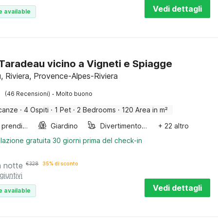
Vedi dettagli
e available
a Taradeau vicino a Vigneti e Spiagge
, Riviera, Provence-Alpes-Riviera
·
(46 Recensioni)
Molto buono
canze
·
4 Ospiti
·
1 Pet
·
2 Bedrooms
·
120 Area in m²
Lettini prendisole
Giardino
Divertimento per bambini
+ 22 altro
lazione gratuita 30 giorni prima del check-in
a notte
€
328
35% di sconto
giuntivi
Vedi dettagli
e available