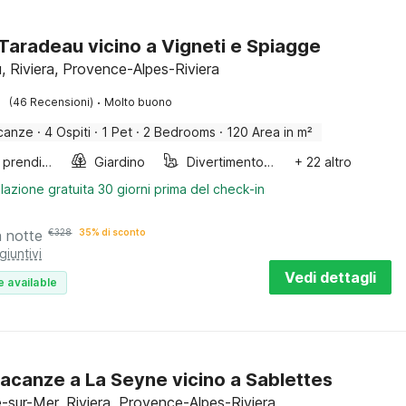
a Taradeau vicino a Vigneti e Spiagge
, Riviera, Provence-Alpes-Riviera
·
(46 Recensioni)
Molto buono
canze
·
4 Ospiti
·
1 Pet
·
2 Bedrooms
·
120 Area in m²
Lettini prendisole
Giardino
Divertimento per bambini
+ 22 altro
lazione gratuita 30 giorni prima del check-in
a notte
€
328
35% di sconto
giuntivi
Vedi dettagli
e available
acanze a La Seyne vicino a Sablettes
-sur-Mer, Riviera, Provence-Alpes-Riviera