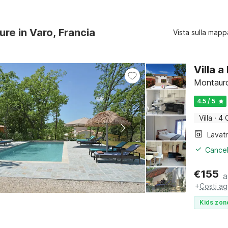
ure in Varo, Francia
Vista sulla mapp
Villa 
Montauro
4.5 / 5
Villa
·
4 
Lavat
Cancel
€
155
a
+
Costi ag
Kids zon