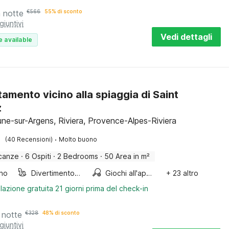
a notte
€
566
55% di sconto
giuntivi
Vedi dettagli
e available
amento vicino alla spiaggia di Saint
z
ne-sur-Argens, Riviera, Provence-Alpes-Riviera
·
(40 Recensioni)
Molto buono
canze
·
6 Ospiti
·
2 Bedrooms
·
50 Area in m²
ino
Divertimento per bambini
Giochi all'aperto
+ 23 altro
lazione gratuita 21 giorni prima del check-in
 notte
€
328
48% di sconto
giuntivi