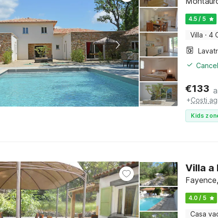
Montauro
4.5 / 5
Villa
·
4 
Lavat
Cancel
€
133
a
+
Costi ag
Kids zon
Villa 
Fayence,
4.0 / 5
Casa va