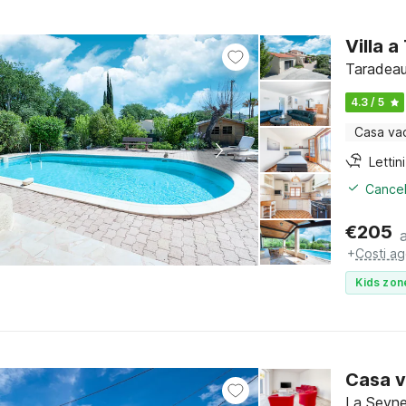
Villa 
Taradeau
4.3 / 5
Casa va
Cancel
€
205
+
Costi ag
Kids zon
Casa v
La Seyne