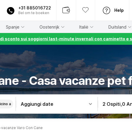
+31 885016722
Help
Bel om te boeken
Spanje
Oostenrijk
Italië
Duitsland
% di sconto sui soggiorni last-minute invernali con caminetto e 
ane - Casa vacanze pet 
Aggiungi date
2 Ospiti
,
0 An
icino a
-vacanze Varo Con Cane