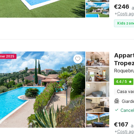
€
246
+
Costi ag
Kids zon
Appart
nner 2025
Trope
Roquebru
4.4 / 5
Casa va
Giard
Cancel
€
167
a
+
Costi ag