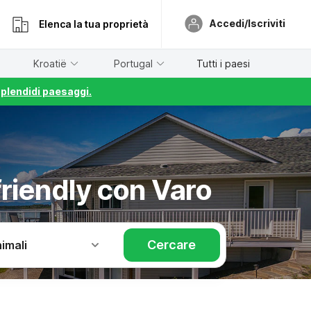
Accedi/Iscriviti
Elenca la tua proprietà
Kroatië
Portugal
Tutti i paesi
splendidi paesaggi.
friendly con Varo
Cercare
imali