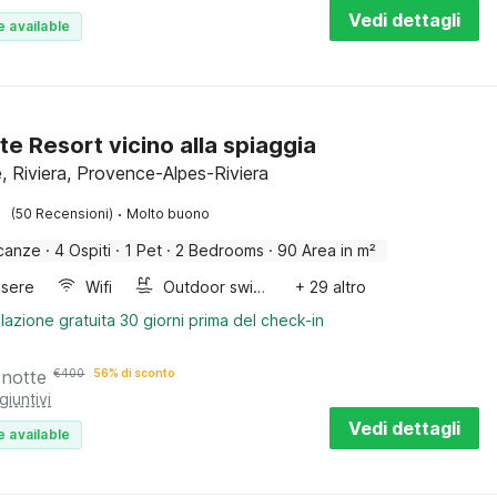
Vedi dettagli
e available
te Resort vicino alla spiaggia
, Riviera, Provence-Alpes-Riviera
·
(50 Recensioni)
Molto buono
canze
·
4 Ospiti
·
1 Pet
·
2 Bedrooms
·
90 Area in m²
sere
Wifi
Outdoor swimming pool
+ 29 altro
lazione gratuita 30 giorni prima del check-in
 notte
€
400
56% di sconto
giuntivi
Vedi dettagli
e available