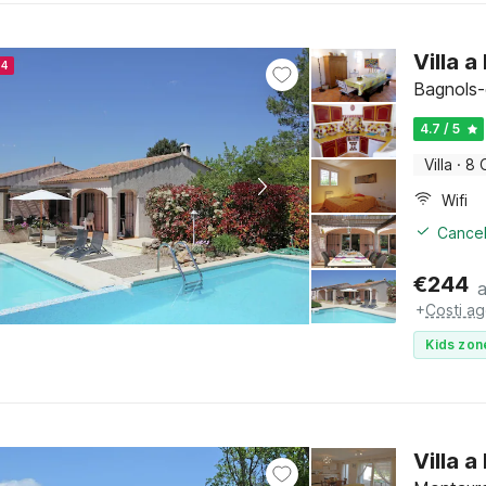
Villa 
24
Bagnols-
4.7 / 5
Villa
·
8 
Wifi
Cancel
€
244
+
Costi ag
Kids zon
Villa 