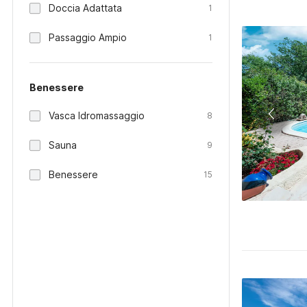
Doccia Adattata
1
Passaggio Ampio
1
Benessere
Vasca Idromassaggio
8
Sauna
9
Benessere
15