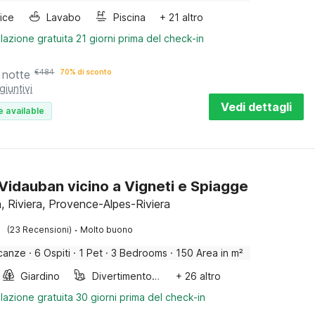
rice
Lavabo
Piscina
+ 21 altro
lazione gratuita 21 giorni prima del check-in
 notte
€
484
70% di sconto
giuntivi
Vedi dettagli
e available
a Vidauban vicino a Vigneti e Spiagge
, Riviera, Provence-Alpes-Riviera
·
(23 Recensioni)
Molto buono
canze
·
6 Ospiti
·
1 Pet
·
3 Bedrooms
·
150 Area in m²
Giardino
Divertimento per bambini
+ 26 altro
lazione gratuita 30 giorni prima del check-in