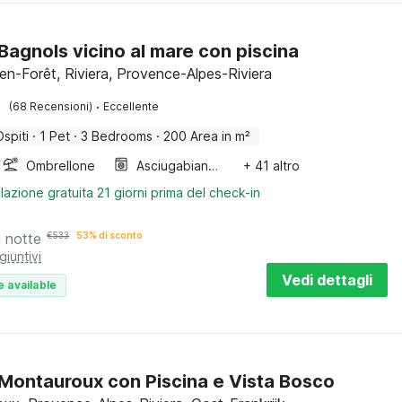
a Bagnols vicino al mare con piscina
en-Forêt, Riviera, Provence-Alpes-Riviera
·
(68 Recensioni)
Eccellente
Ospiti
·
1 Pet
·
3 Bedrooms
·
200 Area in m²
Ombrellone
Asciugabiancheria
+ 41 altro
lazione gratuita 21 giorni prima del check-in
a notte
€
533
53% di sconto
giuntivi
Vedi dettagli
e available
a Montauroux con Piscina e Vista Bosco