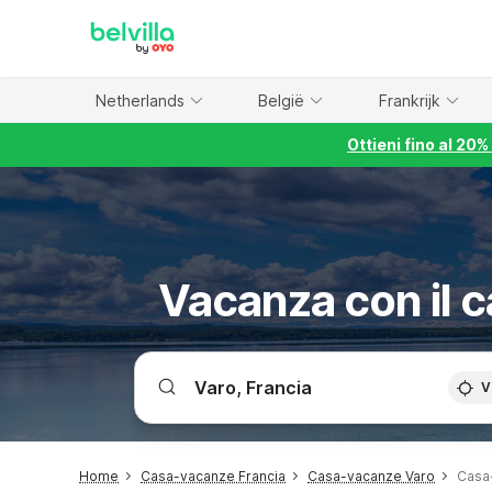
WIZARD MEMBER
Netherlands
België
Frankrijk
Ottieni fino al 20
Vacanza con il c
V
Home
Casa-vacanze Francia
Casa-vacanze Varo
Casa