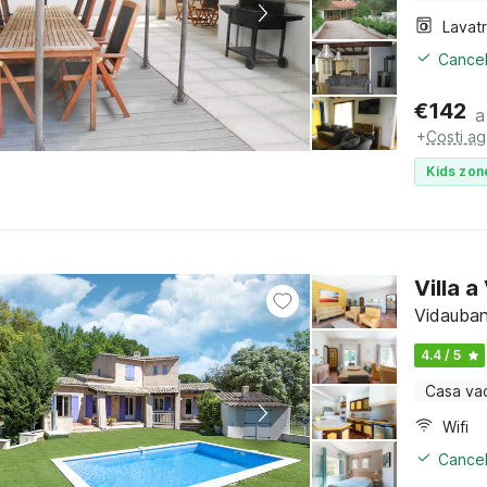
Lavat
Cancel
€
142
a
+
Costi ag
Kids zon
Villa 
Vidauban
4.4 / 5
Casa va
Wifi
Cancel