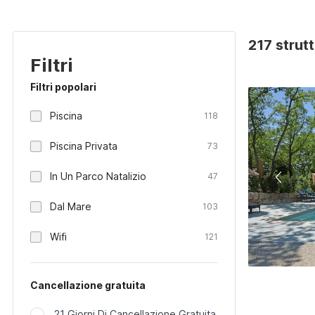
217 strutt
Filtri
Filtri popolari
Piscina
118
Piscina Privata
73
In Un Parco Natalizio
47
Dal Mare
103
Wifi
121
Cancellazione gratuita
21 Giorni Di Cancellazione Gratuita