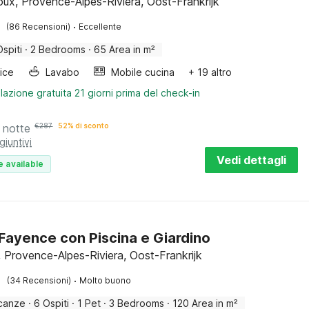
ux, Provence-Alpes-Riviera, Oost-Frankrijk
·
(86 Recensioni)
Eccellente
Ospiti
·
2 Bedrooms
·
65 Area in m²
rice
Lavabo
Mobile cucina
+ 19 altro
lazione gratuita 21 giorni prima del check-in
 notte
€
287
52% di sconto
giuntivi
Vedi dettagli
e available
a Fayence con Piscina e Giardino
 Provence-Alpes-Riviera, Oost-Frankrijk
·
(34 Recensioni)
Molto buono
canze
·
6 Ospiti
·
1 Pet
·
3 Bedrooms
·
120 Area in m²