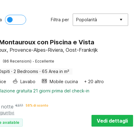
a
Filtra per
Popolarità
a Montauroux con Piscina e Vista
ux, Provence-Alpes-Riviera, Oost-Frankrijk
·
(86 Recensioni)
Eccellente
Ospiti
·
2 Bedrooms
·
65 Area in m²
rice
Lavabo
Mobile cucina
+ 20 altro
lazione gratuita 21 giorni prima del check-in
 notte
€
377
58% di sconto
giuntivi
Vedi dettagli
e available