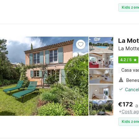
Kids zon
La Mot
La Motte
4.2 / 5
Casa va
Benes
Cancel
€
172
a
+
Costi ag
Kids zon