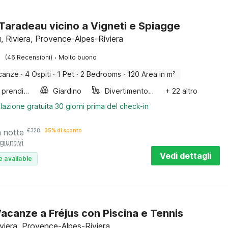
a Taradeau vicino a Vigneti e Spiagge
, Riviera, Provence-Alpes-Riviera
·
(46 Recensioni)
Molto buono
canze
·
4 Ospiti
·
1 Pet
·
2 Bedrooms
·
120 Area in m²
Lettini prendisole
Giardino
Divertimento per bambini
+ 22 altro
lazione gratuita 30 giorni prima del check-in
a notte
€
328
35% di sconto
giuntivi
Vedi dettagli
e available
acanze a Fréjus con Piscina e Tennis
iviera, Provence-Alpes-Riviera