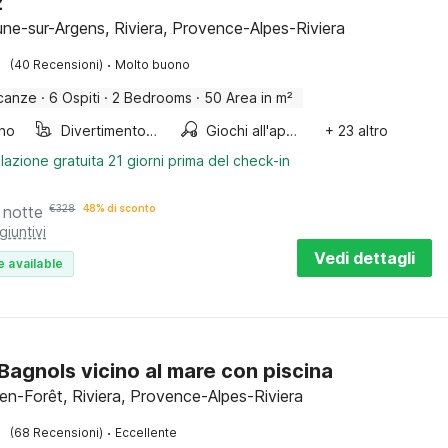
z
ne-sur-Argens, Riviera, Provence-Alpes-Riviera
·
(40 Recensioni)
Molto buono
canze
·
6 Ospiti
·
2 Bedrooms
·
50 Area in m²
ino
Divertimento per bambini
Giochi all'aperto
+ 23 altro
lazione gratuita 21 giorni prima del check-in
 notte
€
328
48% di sconto
giuntivi
Vedi dettagli
e available
a Bagnols vicino al mare con piscina
en-Forêt, Riviera, Provence-Alpes-Riviera
·
(68 Recensioni)
Eccellente