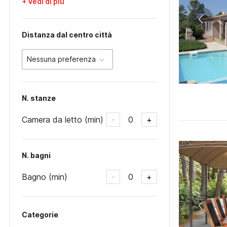
+ Vedi di più
Distanza dal centro città
Nessuna preferenza
N. stanze
Camera da letto (min)
0
-
+
N. bagni
Bagno (min)
0
-
+
Categorie