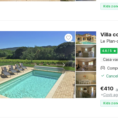
Kids zon
Villa 
Le Plan-
4.6 / 5
Casa va
Cancel
€
410
a
+
Costi ag
Kids zon