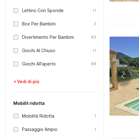
Lettino Con Sponde
11
Box Per Bambini
2
Divertimento Per Bambini
83
Giochi Al Chiuso
11
Giochi All'aperto
89
+ Vedi di più
Mobilit ridotta
Mobilità Ridotta
1
Passaggio Ampio
1