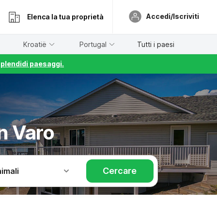
Accedi/Iscriviti
Elenca la tua proprietà
Kroatië
Portugal
Tutti i paesi
splendidi paesaggi.
n Varo
Cercare
imali