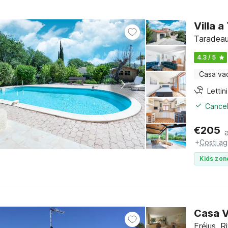
Villa 
Taradeau
4.3 / 5
Casa va
Cancel
€
205
+
Costi ag
Kids zon
Casa V
Fréjus, R