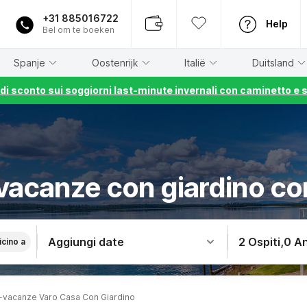
+31 885016722
Help
Bel om te boeken
Spanje
Oostenrijk
Italië
Duitsland
% di sconto sui soggiorni last-minute invernali con caminetto e 
vacanze con giardino co
Aggiungi date
2 Ospiti
,
0 An
icino a
-vacanze Varo Casa Con Giardino