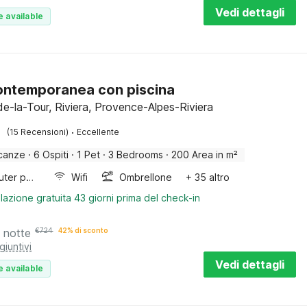
Vedi dettagli
e available
contemporanea con piscina
de-la-Tour, Riviera, Provence-Alpes-Riviera
·
(15 Recensioni)
Eccellente
canze
·
6 Ospiti
·
1 Pet
·
3 Bedrooms
·
200 Area in m²
Computer per giochi
Wifi
Ombrellone
+ 35 altro
lazione gratuita 43 giorni prima del check-in
 notte
€
724
42% di sconto
giuntivi
Vedi dettagli
e available