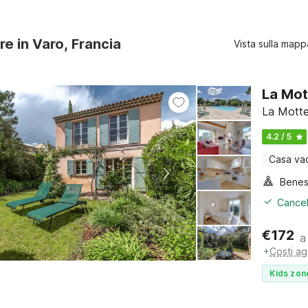
re in Varo, Francia
Vista sulla mapp
La Mot
La Motte
4.2 / 5
Casa va
Benes
Cancel
€
172
a
+
Costi ag
Kids zon