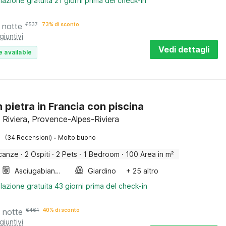
lazione gratuita 21 giorni prima del check-in
 notte
€
537
73% di sconto
giuntivi
Vedi dettagli
e available
n pietra in Francia con piscina
 Riviera, Provence-Alpes-Riviera
·
(34 Recensioni)
Molto buono
canze
·
2 Ospiti
·
2 Pets
·
1 Bedroom
·
100 Area in m²
Asciugabiancheria
Giardino
+ 25 altro
lazione gratuita 43 giorni prima del check-in
 notte
€
461
40% di sconto
giuntivi