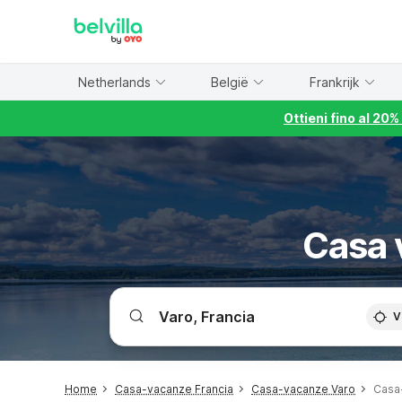
WIZARD MEMBER
Netherlands
België
Frankrijk
Ottieni fino al 20
Casa 
V
Home
Casa-vacanze Francia
Casa-vacanze Varo
Casa