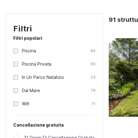
91 struttu
Filtri
Filtri popolari
Piscina
84
Piscina Privata
66
In Un Parco Natalizio
23
Dal Mare
78
Wifi
71
Cancellazione gratuita
21 Giorni Di Cancellazione Gratuita