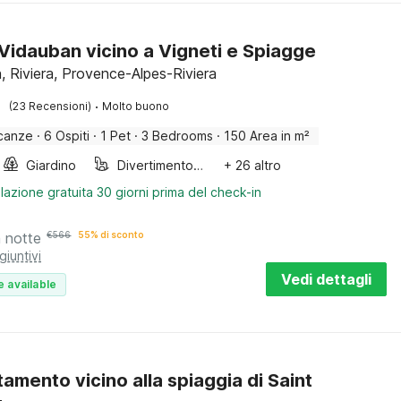
a Vidauban vicino a Vigneti e Spiagge
, Riviera, Provence-Alpes-Riviera
·
(23 Recensioni)
Molto buono
canze
·
6 Ospiti
·
1 Pet
·
3 Bedrooms
·
150 Area in m²
Giardino
Divertimento per bambini
+ 26 altro
lazione gratuita 30 giorni prima del check-in
a notte
€
566
55% di sconto
giuntivi
Vedi dettagli
e available
amento vicino alla spiaggia di Saint