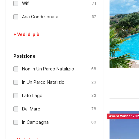
Wifi
71
Aria Condizionata
57
+ Vedi di più
Posizione
Non In Un Parco Natalizio
68
In Un Parco Natalizio
23
Lato Lago
33
Dal Mare
78
Award Winner 20
In Campagna
60