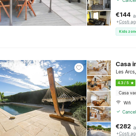
Cancel
€
144
a
+
Costi ag
Kids zon
Casa i
Les Arcs,
4.3 / 5
Casa va
Wifi
Cancel
€
282
a
+
Costi ag