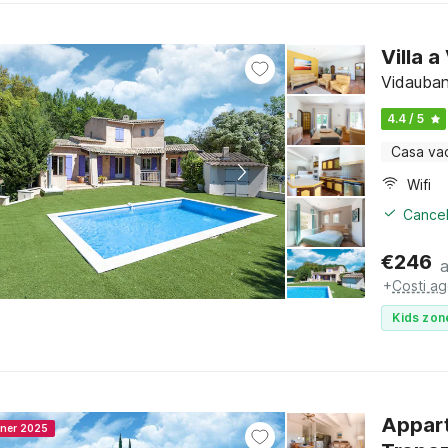
Villa 
Vidauban
4.4 / 5
Casa va
Wifi
Cancel
€
246
+
Costi ag
Kids zon
Appart
nner 2025