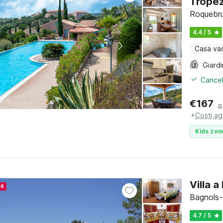
Trope
Roquebru
4.4 / 5
Casa va
Giard
Cancel
€
167
a
+
Costi ag
Kids zon
Villa 
24
Bagnols-
4.7 / 5