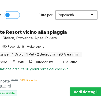
a
Filtra per
Popolarità
te Resort vicino alla spiaggia
, Riviera, Provence-Alpes-Riviera
·
(50 Recensioni)
Molto buono
canze
·
4 Ospiti
·
1 Pet
·
2 Bedrooms
·
90 Area in m²
sere
Wifi
Outdoor swimming pool
+ 29 altro
lazione gratuita 30 giorni prima del check-in
 notte
€
400
56% di sconto
giuntivi
Vedi dettagli
e available