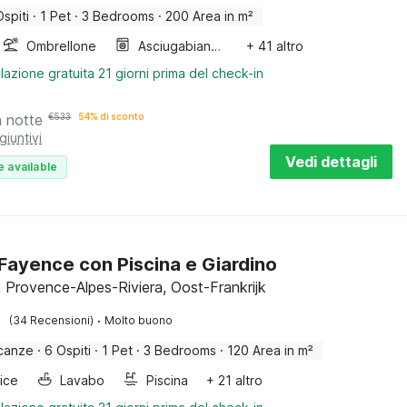
Ospiti
·
1 Pet
·
3 Bedrooms
·
200 Area in m²
Ombrellone
Asciugabiancheria
+ 41 altro
lazione gratuita 21 giorni prima del check-in
a notte
€
533
54% di sconto
giuntivi
Vedi dettagli
e available
a Fayence con Piscina e Giardino
 Provence-Alpes-Riviera, Oost-Frankrijk
·
(34 Recensioni)
Molto buono
canze
·
6 Ospiti
·
1 Pet
·
3 Bedrooms
·
120 Area in m²
rice
Lavabo
Piscina
+ 21 altro