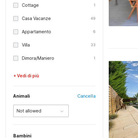
Cottage
1
Casa Vacanze
49
Appartamento
6
Villa
33
Dimora/Maniero
1
+ Vedi di più
Animali
Cancella
Not allowed
Bambini