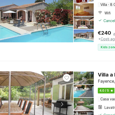
Villa
·
8 
Wifi
Cancel
€
240
+
Costi ag
Kids zon
Villa 
Fayence,
4.0 / 5
Casa va
Lavat