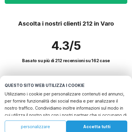
Ascolta i nostri clienti 212 in Varo
4.3/5
Basato su più di 212 recensioni su 162 case
Le destinazioni più popolari per le
QUESTO SITO WEB UTILIZZA I COOKIE
vacanze
Utilizziamo i cookie per personalizzare contenuti ed annunci,
per fornire funzionalità dei social media e per analizzare il
Servizi più popolari per le vacanze in Varo
nostro traffico. Condividiamo inoltre informazioni sul modo in
Casa vacanze a misura di bambino
cui utilizza il nostro sito con i nostri partner che si occupano di
Le migliori regioni con i migliori servizi per le vacanze
Casa vacanze con piscina
analisi dei dati web, pubblicità e social media, i quali
Casa vacanze a misura di bambino francia-meridionale
personalizzare
Accetta tutti
Città con i migliori servizi per le vacanze
potrebbero combinarle con altre informazioni che ha fornito
Casa vacanze con giardino