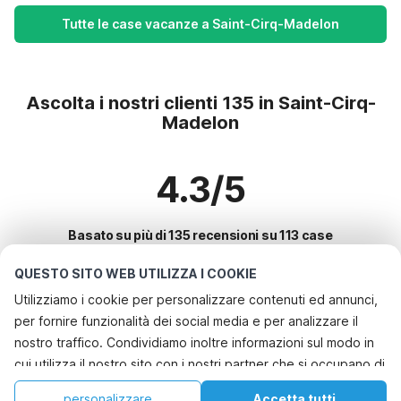
Tutte le case vacanze a Saint-Cirq-Madelon
Ascolta i nostri clienti 135 in Saint-Cirq-
Madelon
4.3/5
Basato su più di 135 recensioni su 113 case
QUESTO SITO WEB UTILIZZA I COOKIE
Utilizziamo i cookie per personalizzare contenuti ed annunci,
Le destinazioni più popolari per le
per fornire funzionalità dei social media e per analizzare il
vacanze
nostro traffico. Condividiamo inoltre informazioni sul modo in
cui utilizza il nostro sito con i nostri partner che si occupano di
Città con i migliori servizi per le vacanze
analisi dei dati web, pubblicità e social media, i quali
Casa vacanze a misura di bambino bayeux
personalizzare
Accetta tutti