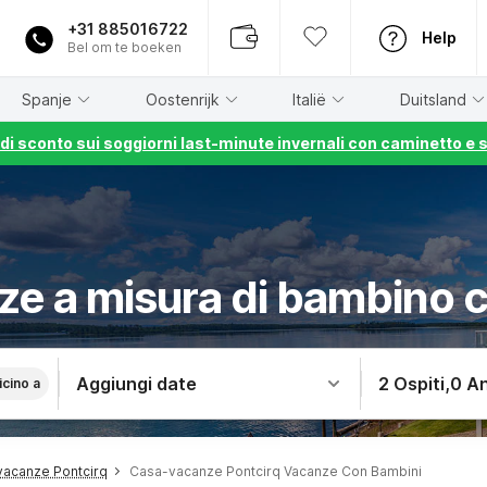
+31 885016722
Help
Bel om te boeken
Spanje
Oostenrijk
Italië
Duitsland
% di sconto sui soggiorni last-minute invernali con caminetto e 
e a misura di bambino 
Aggiungi date
2 Ospiti
,
0 An
icino a
acanze Pontcirq
Casa-vacanze Pontcirq Vacanze Con Bambini