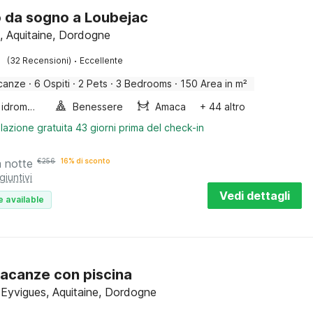
o da sogno a Loubejac
, Aquitaine, Dordogne
·
(32 Recensioni)
Eccellente
canze
·
6 Ospiti
·
2 Pets
·
3 Bedrooms
·
150 Area in m²
Vasca idromassaggio
Benessere
Amaca
+ 44 altro
lazione gratuita 43 giorni prima del check-in
a notte
€
256
16% di sconto
giuntivi
Vedi dettagli
e available
acanze con piscina
-Eyvigues, Aquitaine, Dordogne