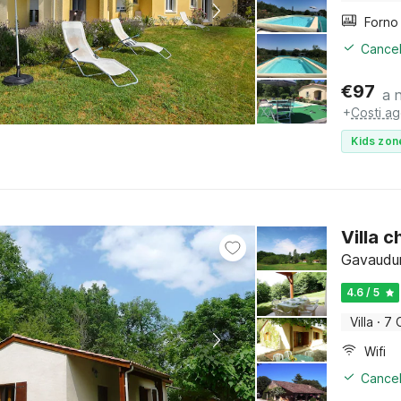
Cancel
€
97
a 
+
Costi ag
Kids zon
Villa 
Gavaudun
4.6 / 5
Villa
·
7 
Wifi
Cancel