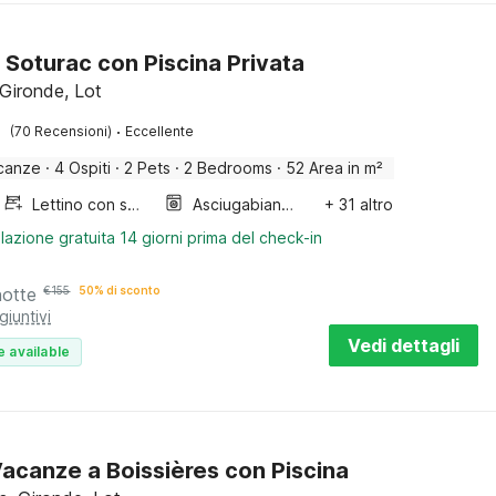
 Soturac con Piscina Privata
 Gironde, Lot
·
(70 Recensioni)
Eccellente
canze
·
4 Ospiti
·
2 Pets
·
2 Bedrooms
·
52 Area in m²
Lettino con sponde
Asciugabiancheria
+ 31 altro
lazione gratuita 14 giorni prima del check-in
notte
€
155
50% di sconto
giuntivi
Vedi dettagli
e available
acanze a Boissières con Piscina