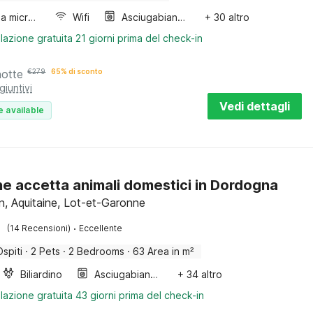
Forno a microonde combinato
Wifi
Asciugabiancheria
+ 30 altro
lazione gratuita 21 giorni prima del check-in
notte
€
279
65% di sconto
giuntivi
Vedi dettagli
e available
che accetta animali domestici in Dordogna
, Aquitaine, Lot-et-Garonne
·
(14 Recensioni)
Eccellente
Ospiti
·
2 Pets
·
2 Bedrooms
·
63 Area in m²
Biliardino
Asciugabiancheria
+ 34 altro
lazione gratuita 43 giorni prima del check-in