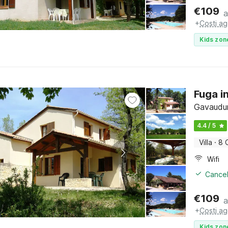
€
109
a
+
Costi ag
Kids zon
Fuga i
Gavaudun
4.4 / 5
Villa
·
8 
Wifi
Cancel
€
109
a
+
Costi ag
Kids zon