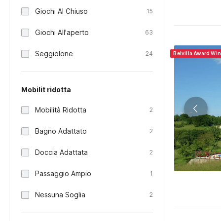
Giochi Al Chiuso
15
Giochi All'aperto
63
Seggiolone
24
Belvilla Award Wi
Mobilit ridotta
Mobilità Ridotta
2
Bagno Adattato
2
Doccia Adattata
2
Passaggio Ampio
1
Nessuna Soglia
2