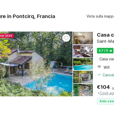
ure in Pontcirq, Francia
Vista sulla mapp
Casa c
nner 2025
Saint-Ma
4.7 / 5
Casa va
Wifi
Cancel
€
104
a
+
Costi ag
Kids zon