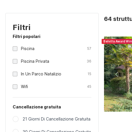
64 strutt
Filtri
Filtri popolari
Belvilla Award Wi
Piscina
57
Piscina Privata
36
In Un Parco Natalizio
15
Wifi
45
Cancellazione gratuita
21 Giorni Di Cancellazione Gratuita
30 Giorni Di Cancellazione Gratuita