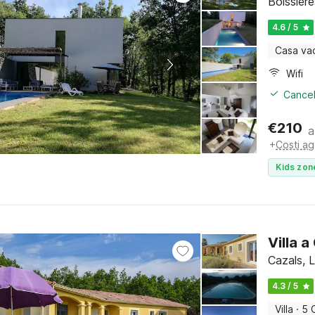
Boissière
4.6 / 5
Casa va
Wifi
Cancel
€
210
a
+
Costi ag
Kids zon
Villa a
Cazals, 
4.3 / 5
Villa
·
5 