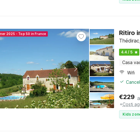
Ritiro 
nner 2025 - Top 50 in France
Thédirac
4.4 / 5
Casa va
Wifi
Cancel
€
229
a
+
Costi ag
Kids zon