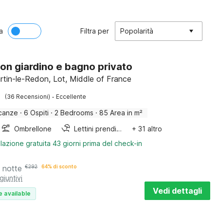
a
Filtra per
Popolarità
on giardino e bagno privato
rtin-le-Redon, Lot, Middle of France
·
(36 Recensioni)
Eccellente
canze
·
6 Ospiti
·
2 Bedrooms
·
85 Area in m²
Ombrellone
Lettini prendisole
+ 31 altro
lazione gratuita 43 giorni prima del check-in
 notte
€
292
64% di sconto
giuntivi
Vedi dettagli
e available