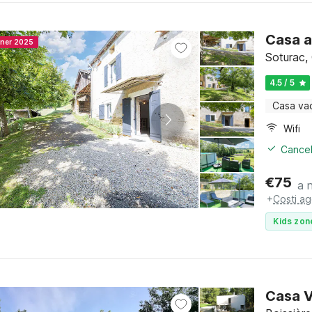
Casa a
nner 2025
Soturac,
4.5 / 5
Casa va
Wifi
Cancel
€
75
a 
+
Costi ag
Kids zon
Casa V