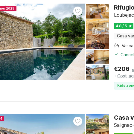
Rifugi
nner 2025
Loubejac
4.8 / 5
Casa va
Cancel
€
206
+
Costi ag
Kids zon
Casa v
24
Salignac