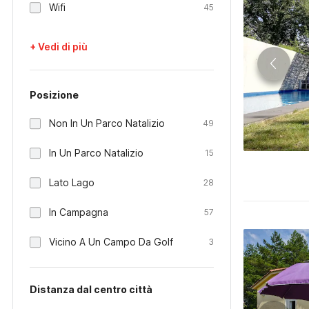
Wifi
45
+ Vedi di più
Posizione
Non In Un Parco Natalizio
49
In Un Parco Natalizio
15
Lato Lago
28
In Campagna
57
Vicino A Un Campo Da Golf
3
Distanza dal centro città