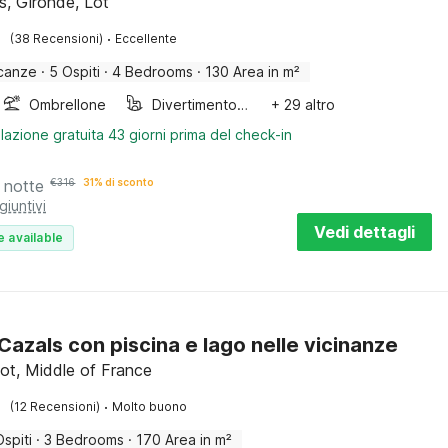
s, Gironde, Lot
·
(38 Recensioni)
Eccellente
canze
·
5 Ospiti
·
4 Bedrooms
·
130 Area in m²
Ombrellone
Divertimento per bambini
+ 29 altro
lazione gratuita 43 giorni prima del check-in
 notte
€
316
31% di sconto
giuntivi
Vedi dettagli
e available
 Cazals con piscina e lago nelle vicinanze
Lot, Middle of France
·
(12 Recensioni)
Molto buono
Ospiti
·
3 Bedrooms
·
170 Area in m²