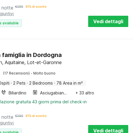
 notte
€
290
61% di sconto
giuntivi
Vedi dettagli
e available
n famiglia in Dordogna
, Aquitaine, Lot-et-Garonne
·
(17 Recensioni)
Molto buono
Ospiti
·
2 Pets
·
2 Bedrooms
·
78 Area in m²
Biliardino
Asciugabiancheria
+ 33 altro
lazione gratuita 43 giorni prima del check-in
 notte
€
290
61% di sconto
giuntivi
Vedi dettagli
e available