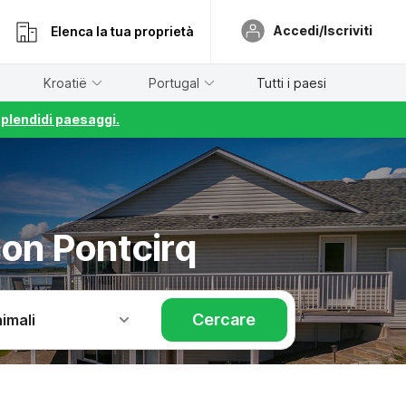
Accedi/Iscriviti
Elenca la tua proprietà
Kroatië
Portugal
Tutti i paesi
splendidi paesaggi.
con Pontcirq
Cercare
imali