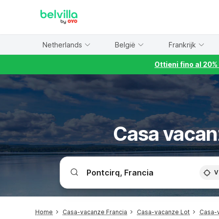
WIZARD MEMBER
Netherlands
België
Frankrijk
Ottieni fino al 20
Casa vacanz
V
Home
Casa-vacanze Francia
Casa-vacanze Lot
Casa-v