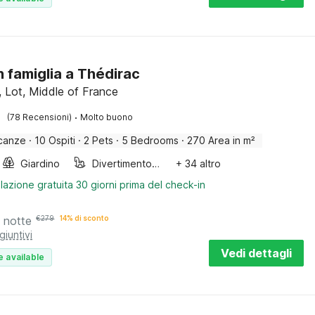
in famiglia a Thédirac
, Lot, Middle of France
·
(78 Recensioni)
Molto buono
canze
·
10 Ospiti
·
2 Pets
·
5 Bedrooms
·
270 Area in m²
Giardino
Divertimento per bambini
+ 34 altro
lazione gratuita 30 giorni prima del check-in
 notte
€
279
14% di sconto
giuntivi
Vedi dettagli
e available