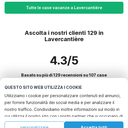
Tutte le case vacanze a Lavercantière
Ascolta i nostri clienti 129 in
Lavercantière
4.3/5
Basato su più di 129 recensioni su 107 case
QUESTO SITO WEB UTILIZZA I COOKIE
Utilizziamo i cookie per personalizzare contenuti ed annunci,
Le destinazioni più popolari per le
per fornire funzionalità dei social media e per analizzare il
vacanze
nostro traffico. Condividiamo inoltre informazioni sul modo in
cui utilizza il nostro sito con i nostri partner che si occupano di
Città con i migliori servizi per le vacanze
analisi dei dati web, pubblicità e social media, i quali
Casa vacanze a misura di bambino bayeux
personalizzare
Accetta tutti