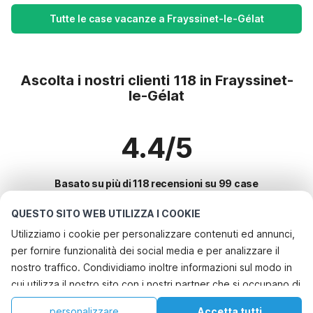
Tutte le case vacanze a Frayssinet-le-Gélat
Ascolta i nostri clienti 118 in Frayssinet-
le-Gélat
4.4/5
Basato su più di 118 recensioni su 99 case
QUESTO SITO WEB UTILIZZA I COOKIE
Utilizziamo i cookie per personalizzare contenuti ed annunci,
Le destinazioni più popolari per le
per fornire funzionalità dei social media e per analizzare il
vacanze
nostro traffico. Condividiamo inoltre informazioni sul modo in
cui utilizza il nostro sito con i nostri partner che si occupano di
Città con i migliori servizi per le vacanze
analisi dei dati web, pubblicità e social media, i quali
Casa vacanze a misura di bambino bayeux
personalizzare
Accetta tutti