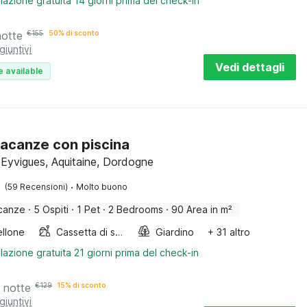
lazione gratuita 14 giorni prima del check-in
notte
€
155
50% di sconto
giuntivi
Vedi dettagli
e available
acanze con piscina
-Eyvigues, Aquitaine, Dordogne
·
(59 Recensioni)
Molto buono
canze
·
5 Ospiti
·
1 Pet
·
2 Bedrooms
·
90 Area in m²
llone
Cassetta di sabbia
Giardino
+ 31 altro
lazione gratuita 21 giorni prima del check-in
 notte
€
129
15% di sconto
giuntivi