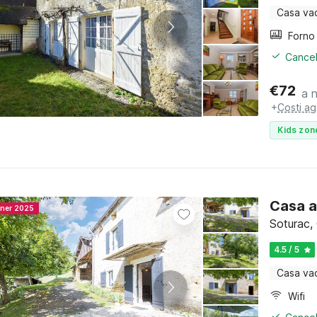
Casa va
Cancel
€
72
a 
+
Costi ag
Kids zon
Casa a
nner 2025
Soturac,
4.5 / 5
Casa va
Wifi