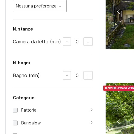
Nessuna preferenza
N. stanze
Camera da letto (min)
0
-
+
N. bagni
Bagno (min)
0
-
+
Belvilla Award Wi
Categorie
Fattoria
2
Bungalow
2