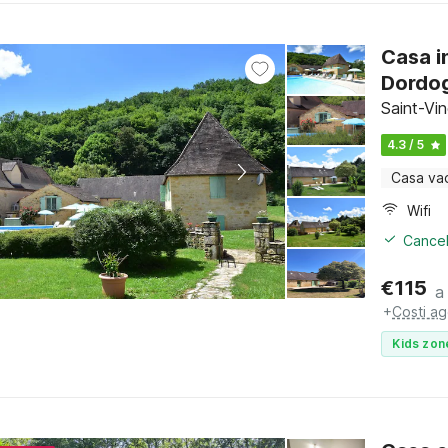
Casa in
Dordo
Saint-Vi
4.3 / 5
Casa va
Wifi
Cancel
€
115
a
+
Costi ag
Kids zon