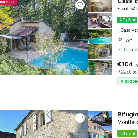
Casa c
nner 2025
Saint-Ma
4.7 / 5
Casa va
Wifi
Cancel
€
104
a
+
Costi ag
Kids zon
Rifugi
Montfauc
4.3 / 5