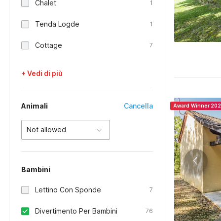
Chalet
1
Tenda Logde
1
Cottage
7
+ Vedi di più
Animali
Cancella
Award Winner 20
Not allowed
Bambini
Lettino Con Sponde
7
Divertimento Per Bambini
76