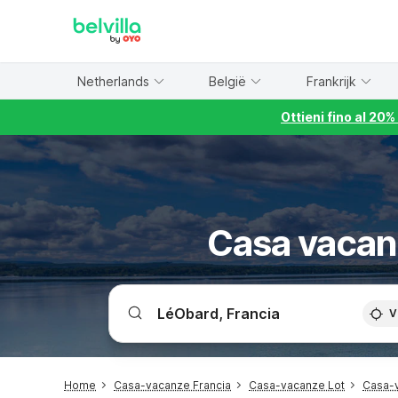
WIZARD MEMBER
Netherlands
België
Frankrijk
Ottieni fino al 20
Casa vacan
V
Home
Casa-vacanze Francia
Casa-vacanze Lot
Casa-