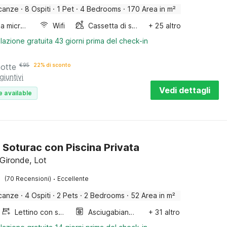
canze
·
8 Ospiti
·
1 Pet
·
4 Bedrooms
·
170 Area in m²
Forno a microonde combinato
Wifi
Cassetta di sabbia
+ 25 altro
lazione gratuita 43 giorni prima del check-in
notte
€
95
22% di sconto
giuntivi
Vedi dettagli
e available
 Soturac con Piscina Privata
 Gironde, Lot
·
(70 Recensioni)
Eccellente
canze
·
4 Ospiti
·
2 Pets
·
2 Bedrooms
·
52 Area in m²
Lettino con sponde
Asciugabiancheria
+ 31 altro