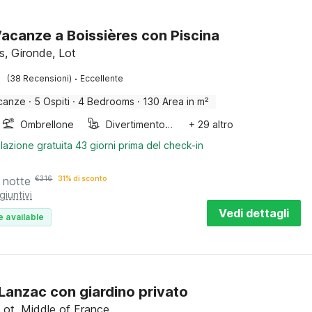
acanze a Boissières con Piscina
s, Gironde, Lot
·
(38 Recensioni)
Eccellente
canze
·
5 Ospiti
·
4 Bedrooms
·
130 Area in m²
Ombrellone
Divertimento per bambini
+ 29 altro
lazione gratuita 43 giorni prima del check-in
 notte
€
316
31% di sconto
giuntivi
Vedi dettagli
e available
a Lanzac con giardino privato
Lot, Middle of France