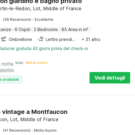
on giardino e bagno privato
rtin-le-Redon, Lot, Middle of France
·
(36 Recensioni)
Eccellente
canze
·
6 Ospiti
·
2 Bedrooms
·
85 Area in m²
Ombrellone
Lettini prendisole
+ 31 altro
lazione gratuita 43 giorni prima del check-in
 notte
€
292
64% di sconto
giuntivi
Vedi dettagli
e available
o vintage a Montfaucon
on, Lot, Middle of France
·
(41 Recensioni)
Molto buono