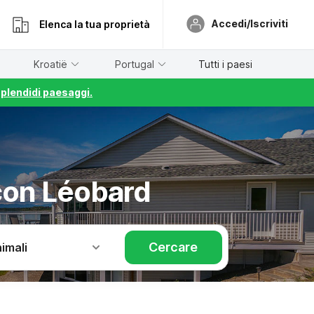
Accedi/Iscriviti
Elenca la tua proprietà
Kroatië
Portugal
Tutti i paesi
splendidi paesaggi.
con Léobard
Cercare
imali