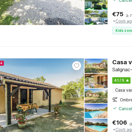
Cancel
€
75
a 
+
Costi ag
Kids zon
Casa v
24
Salignac
4.1 / 5
Casa va
Ombre
Cancel
€
106
a
+
Costi ag