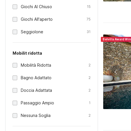
Giochi Al Chiuso
15
Giochi All'aperto
75
Seggiolone
31
Belvilla Award Wi
Mobilit ridotta
Mobilità Ridotta
2
Bagno Adattato
2
Doccia Adattata
2
Passaggio Ampio
1
Nessuna Soglia
2