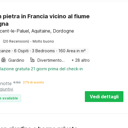
 pietra in Francia vicino al fiume
gna
ncent-le-Paluel, Aquitaine, Dordogne
·
(20 Recensioni)
Molto buono
canze
·
6 Ospiti
·
3 Bedrooms
·
160 Area in m²
Giardino
Divertimento per bambini
+ 28 altro
lazione gratuita 21 giorni prima del check-in
 notte
€
163
27% di sconto
giuntivi
Vedi dettagli
e available