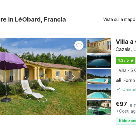
ure in LéObard, Francia
Vista sulla mapp
Villa a
Cazals, 
4.3 / 5
Villa
·
5 
Cancel
€
97
a 
+
Costi ag
Kids zon