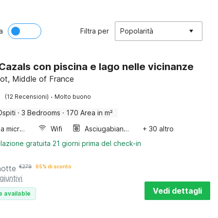
a
Filtra per
Popolarità
 Cazals con piscina e lago nelle vicinanze
Lot, Middle of France
·
(12 Recensioni)
Molto buono
Ospiti
·
3 Bedrooms
·
170 Area in m²
Forno a microonde combinato
Wifi
Asciugabiancheria
+ 30 altro
lazione gratuita 21 giorni prima del check-in
notte
€
279
65% di sconto
giuntivi
Vedi dettagli
e available