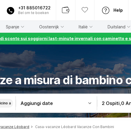
+31 885016722
Help
Bel om te boeken
Spanje
Oostenrijk
Italië
Duitsland
% di sconto sui soggiorni last-minute invernali con caminetto e 
ze a misura di bambino 
Aggiungi date
2 Ospiti
,
0 An
icino a
vacanze Léobard
Casa-vacanze Léobard Vacanze Con Bambini