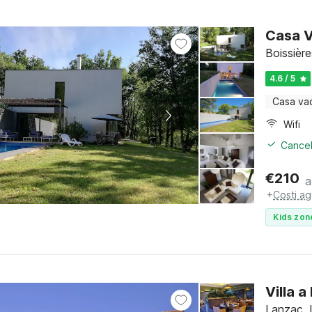
Casa V
Boissière
4.6 / 5
Casa va
Wifi
Cancel
€
210
a
+
Costi ag
Kids zon
Villa 
Lanzac, 