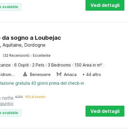
Vedi dettagli
e available
o da sogno a Loubejac
, Aquitaine, Dordogne
·
(32 Recensioni)
Eccellente
canze
·
6 Ospiti
·
2 Pets
·
3 Bedrooms
·
150 Area in m²
Vasca idromassaggio
Benessere
Amaca
+ 44 altro
lazione gratuita 43 giorni prima del check-in
a notte
€
256
16% di sconto
giuntivi
Vedi dettagli
e available