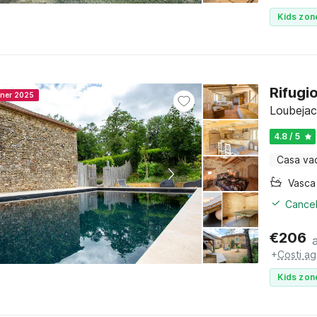
Kids zon
Rifugi
nner 2025
Loubejac
4.8 / 5
Casa va
Cancel
€
206
+
Costi ag
Kids zon