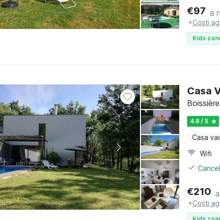
€
97
a 
+
Costi ag
Kids zon
Casa V
Boissière
4.6 / 5
Casa va
Wifi
Cancel
€
210
a
+
Costi ag
Kids zon