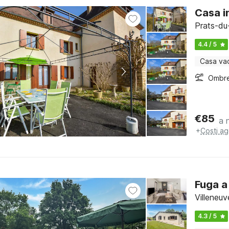
Casa i
Prats-du
4.4 / 5
Casa va
Ombre
€
85
a 
+
Costi ag
Fuga a
Villeneu
4.3 / 5