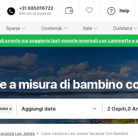
+31 885016722
Help
Bel om te boeken
Spanje
Oostenrijk
Italië
Duitsland
% di sconto sui soggiorni last-minute invernali con caminetto e 
 a misura di bambino c
Aggiungi date
2 Ospiti
,
0 An
icino a
acanze Les Junies
Casa-vacanze Les Junies Vacanze Con Bambini