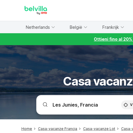
WIZARD MEMBER
Netherlands
België
Frankrijk
Ottieni fino al 20
Casa vacanze
V
Home
Casa-vacanze Francia
Casa-vacanze Lot
Casa-v