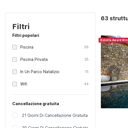
63 strutt
Filtri
Filtri popolari
Belvilla Award Wi
Piscina
56
Piscina Privata
35
In Un Parco Natalizio
15
Wifi
44
Cancellazione gratuita
21 Giorni Di Cancellazione Gratuita
30 Giorni Di Cancellazione Gratuita