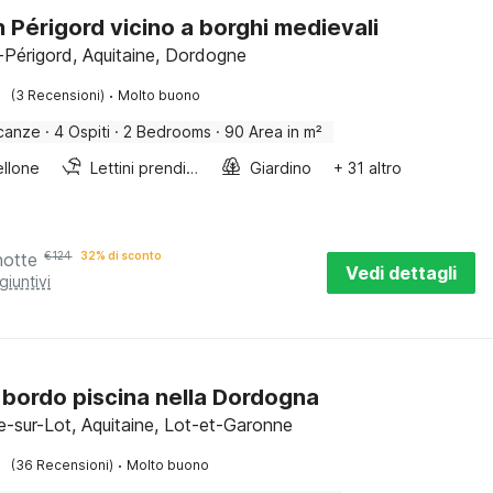
n Périgord vicino a borghi medievali
-Périgord, Aquitaine, Dordogne
·
(3 Recensioni)
Molto buono
canze
·
4 Ospiti
·
2 Bedrooms
·
90 Area in m²
llone
Lettini prendisole
Giardino
+ 31 altro
notte
€
124
32% di sconto
Vedi dettagli
giuntivi
 bordo piscina nella Dordogna
ve-sur-Lot, Aquitaine, Lot-et-Garonne
·
(36 Recensioni)
Molto buono