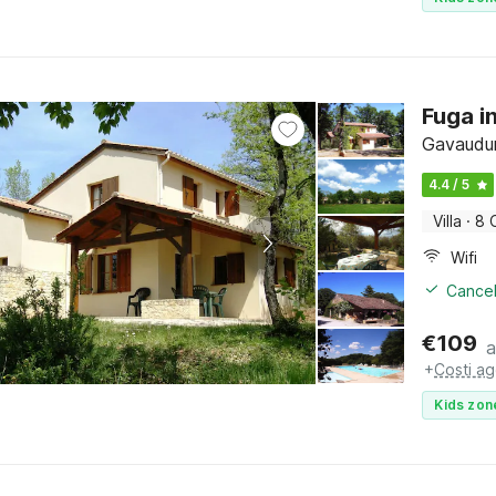
Fuga i
Gavaudun
4.4 / 5
Villa
·
8 
Wifi
Cancel
€
109
a
+
Costi ag
Kids zon