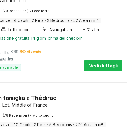
 Gironde, Lot
·
(70 Recensioni)
Eccellente
canze
·
4 Ospiti
·
2 Pets
·
2 Bedrooms
·
52 Area in m²
Lettino con sponde
Asciugabiancheria
+ 31 altro
lazione gratuita 14 giorni prima del check-in
notte
€
155
50% di sconto
giuntivi
Vedi dettagli
e available
in famiglia a Thédirac
, Lot, Middle of France
·
(78 Recensioni)
Molto buono
canze
·
10 Ospiti
·
2 Pets
·
5 Bedrooms
·
270 Area in m²