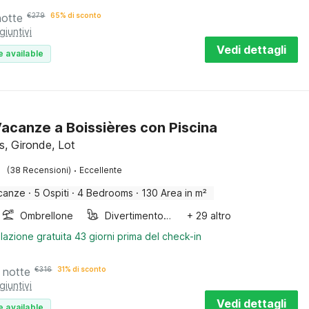
notte
€
279
65% di sconto
giuntivi
Vedi dettagli
e available
acanze a Boissières con Piscina
s, Gironde, Lot
·
(38 Recensioni)
Eccellente
canze
·
5 Ospiti
·
4 Bedrooms
·
130 Area in m²
Ombrellone
Divertimento per bambini
+ 29 altro
lazione gratuita 43 giorni prima del check-in
 notte
€
316
31% di sconto
giuntivi
Vedi dettagli
e available