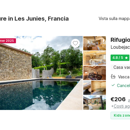
ure in Les Junies, Francia
Vista sulla mapp
Rifugi
nner 2025
Loubejac
4.8 / 5
Casa va
Cancel
€
206
+
Costi ag
Kids zon