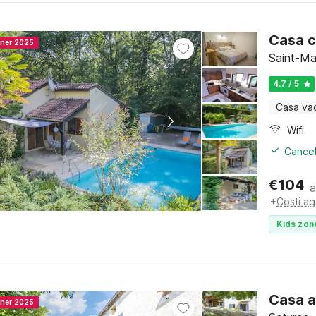
Casa c
nner 2025
Saint-Ma
4.7 / 5
Casa va
Wifi
Cancel
€
104
a
+
Costi ag
Kids zon
Casa a
nner 2025