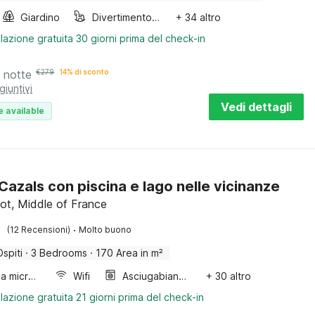
Giardino
Divertimento per bambini
+ 34 altro
lazione gratuita 30 giorni prima del check-in
 notte
€
279
14% di sconto
giuntivi
Vedi dettagli
e available
 Cazals con piscina e lago nelle vicinanze
Lot, Middle of France
·
(12 Recensioni)
Molto buono
Ospiti
·
3 Bedrooms
·
170 Area in m²
Forno a microonde combinato
Wifi
Asciugabiancheria
+ 30 altro
lazione gratuita 21 giorni prima del check-in