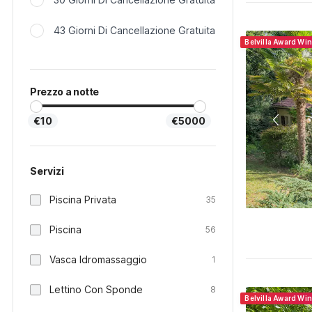
43 Giorni Di Cancellazione Gratuita
Belvilla Award Wi
Prezzo a notte
€10
€5000
Servizi
Piscina Privata
35
Piscina
56
Vasca Idromassaggio
1
Lettino Con Sponde
8
Belvilla Award Wi