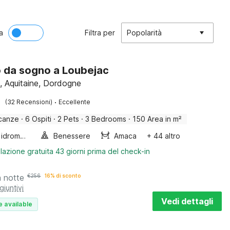
a
Filtra per
Popolarità
o da sogno a Loubejac
, Aquitaine, Dordogne
·
(32 Recensioni)
Eccellente
canze
·
6 Ospiti
·
2 Pets
·
3 Bedrooms
·
150 Area in m²
Vasca idromassaggio
Benessere
Amaca
+ 44 altro
lazione gratuita 43 giorni prima del check-in
a notte
€
256
16% di sconto
giuntivi
Vedi dettagli
e available