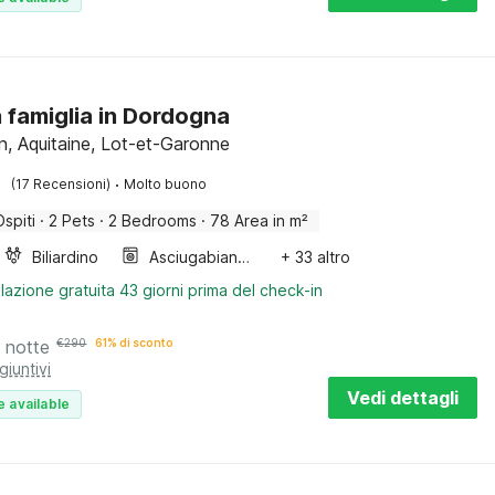
n famiglia in Dordogna
, Aquitaine, Lot-et-Garonne
·
(17 Recensioni)
Molto buono
Ospiti
·
2 Pets
·
2 Bedrooms
·
78 Area in m²
Biliardino
Asciugabiancheria
+ 33 altro
lazione gratuita 43 giorni prima del check-in
 notte
€
290
61% di sconto
giuntivi
Vedi dettagli
e available