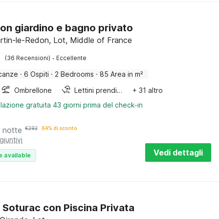
on giardino e bagno privato
rtin-le-Redon, Lot, Middle of France
·
(36 Recensioni)
Eccellente
canze
·
6 Ospiti
·
2 Bedrooms
·
85 Area in m²
Ombrellone
Lettini prendisole
+ 31 altro
lazione gratuita 43 giorni prima del check-in
 notte
€
292
64% di sconto
giuntivi
Vedi dettagli
e available
 Soturac con Piscina Privata