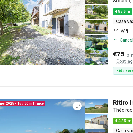
Soturac,
4.5 / 5
Casa va
Wifi
Cancel
€
75
a 
+
Costi ag
Kids zon
Ritiro 
nner 2025 - Top 50 in France
Thédirac
4.4 / 5
Casa va