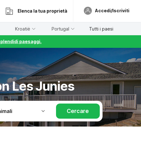
Accedi/Iscriviti
Elenca la tua proprietà
Kroatië
Portugal
Tutti i paesi
splendidi paesaggi.
on Les Junies
Cercare
imali