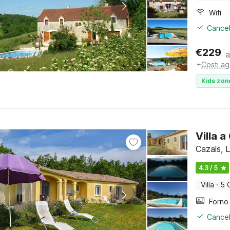
Wifi
Cancel
€
229
a
+
Costi ag
Kids zon
Villa a
Cazals, 
4.3 / 5
Villa
·
5 
Cancel