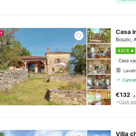
Casa in
24
Bouzic, 
4.3 / 5
Casa va
Lavat
Cancel
€
132
a
+
Costi ag
Villa 