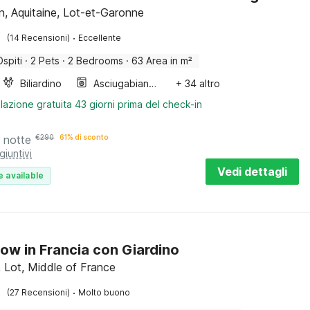
, Aquitaine, Lot-et-Garonne
·
(14 Recensioni)
Eccellente
Ospiti
·
2 Pets
·
2 Bedrooms
·
63 Area in m²
Biliardino
Asciugabiancheria
+ 34 altro
lazione gratuita 43 giorni prima del check-in
 notte
€
290
61% di sconto
giuntivi
Vedi dettagli
e available
ow in Francia con Giardino
 Lot, Middle of France
·
(27 Recensioni)
Molto buono