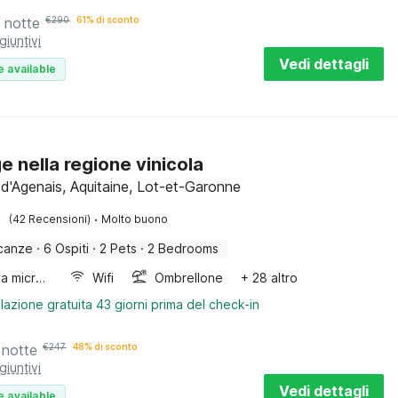
 notte
€
290
61% di sconto
giuntivi
Vedi dettagli
e available
e nella regione vinicola
d'Agenais, Aquitaine, Lot-et-Garonne
·
(42 Recensioni)
Molto buono
canze
·
6 Ospiti
·
2 Pets
·
2 Bedrooms
Forno a microonde combinato
Wifi
Ombrellone
+ 28 altro
lazione gratuita 43 giorni prima del check-in
 notte
€
247
48% di sconto
giuntivi
Vedi dettagli
e available