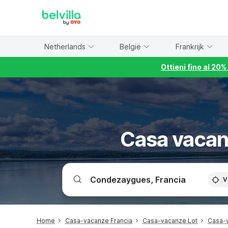
WIZARD MEMBER
Netherlands
België
Frankrijk
Ottieni fino al 20
Casa vaca
V
Home
Casa-vacanze Francia
Casa-vacanze Lot
Casa-