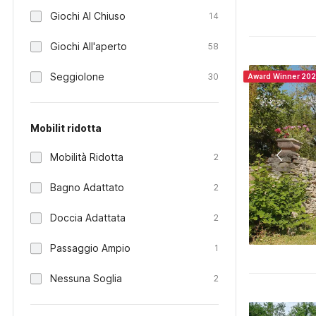
Giochi Al Chiuso
14
Giochi All'aperto
58
Seggiolone
30
Award Winner 20
Mobilit ridotta
Mobilità Ridotta
2
Bagno Adattato
2
Doccia Adattata
2
Passaggio Ampio
1
Nessuna Soglia
2