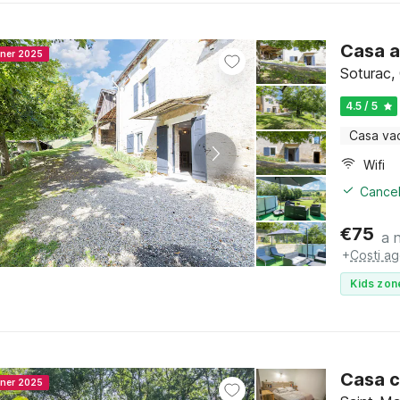
Casa a
nner 2025
Soturac,
4.5 / 5
Casa va
Wifi
Cancel
€
75
a 
+
Costi ag
Kids zon
Casa c
nner 2025