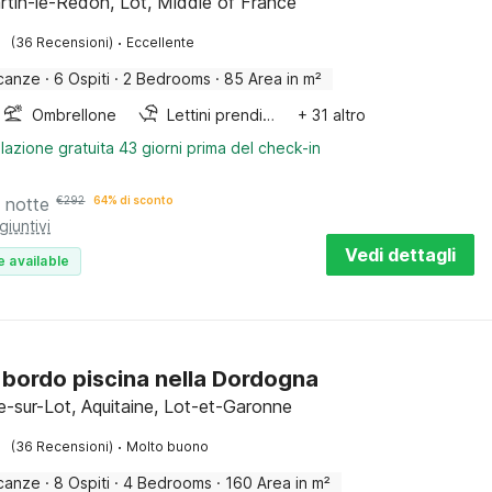
rtin-le-Redon, Lot, Middle of France
·
(36 Recensioni)
Eccellente
canze
·
6 Ospiti
·
2 Bedrooms
·
85 Area in m²
Ombrellone
Lettini prendisole
+ 31 altro
lazione gratuita 43 giorni prima del check-in
 notte
€
292
64% di sconto
giuntivi
Vedi dettagli
e available
 bordo piscina nella Dordogna
ve-sur-Lot, Aquitaine, Lot-et-Garonne
·
(36 Recensioni)
Molto buono
canze
·
8 Ospiti
·
4 Bedrooms
·
160 Area in m²