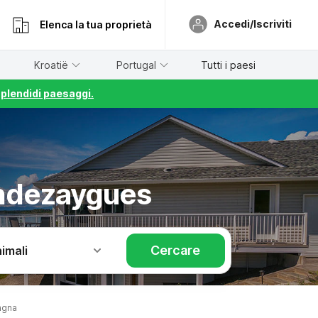
Accedi/Iscriviti
Elenca la tua proprietà
Kroatië
Portugal
Tutti i paesi
splendidi paesaggi.
ndezaygues
Cercare
imali
agna