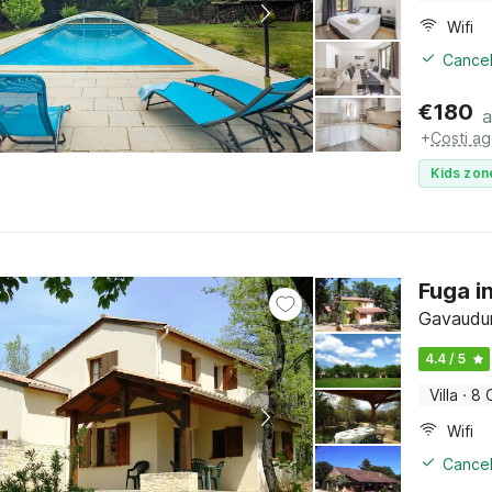
Wifi
Cancel
€
180
a
+
Costi ag
Kids zon
Fuga i
Gavaudun
4.4 / 5
Villa
·
8 
Wifi
Cancel