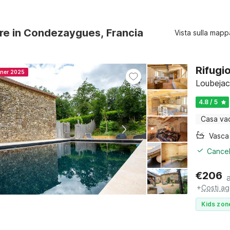
ure in Condezaygues, Francia
Vista sulla mapp
Rifugi
nner 2025
Loubejac
4.8 / 5
Casa va
Cancel
€
206
+
Costi ag
Kids zon