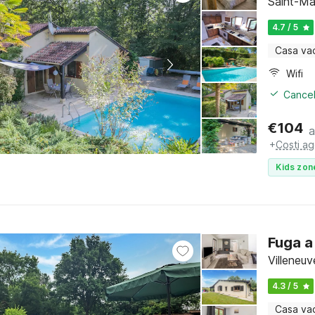
Saint-Ma
4.7 / 5
Casa va
Wifi
Cancel
€
104
a
+
Costi ag
Kids zon
Fuga a
Villeneu
4.3 / 5
Casa va