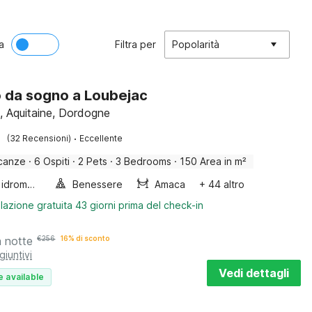
a
Filtra per
Popolarità
o da sogno a Loubejac
, Aquitaine, Dordogne
·
(32 Recensioni)
Eccellente
canze
·
6 Ospiti
·
2 Pets
·
3 Bedrooms
·
150 Area in m²
Vasca idromassaggio
Benessere
Amaca
+ 44 altro
lazione gratuita 43 giorni prima del check-in
a notte
€
256
16% di sconto
giuntivi
Vedi dettagli
e available