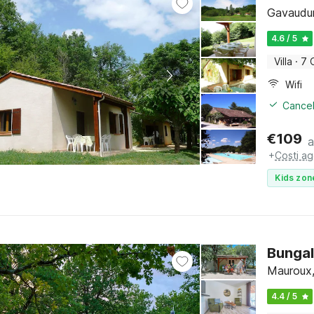
Gavaudun
4.6 / 5
Villa
·
7 
Wifi
Cancel
€
109
a
+
Costi ag
Kids zon
Bungal
Mauroux,
4.4 / 5