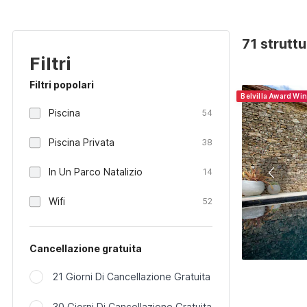
71 strutt
Filtri
Filtri popolari
Belvilla Award Wi
Piscina
54
Piscina Privata
38
In Un Parco Natalizio
14
Wifi
52
Cancellazione gratuita
21 Giorni Di Cancellazione Gratuita
30 Giorni Di Cancellazione Gratuita