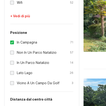
Wifi
52
+ Vedi di più
Posizione
In Campagna
71
Non In Un Parco Natalizio
57
In Un Parco Natalizio
14
Lato Lago
26
Vicino A Un Campo Da Golf
3
Distanza dal centro città