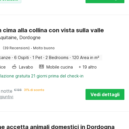
 cima alla collina con vista sulla valle
Aquitaine, Dordogne
·
(39 Recensioni)
Molto buono
canze
·
6 Ospiti
·
1 Pet
·
2 Bedrooms
·
120 Area in m²
rice
Lavabo
Mobile cucina
+ 19 altro
lazione gratuita 21 giorni prima del check-in
 notte
€
198
31% di sconto
Vedi dettagli
giuntivi
che accetta animali domestici in Dordogna