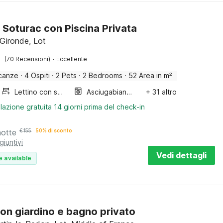
 Soturac con Piscina Privata
 Gironde, Lot
·
(70 Recensioni)
Eccellente
canze
·
4 Ospiti
·
2 Pets
·
2 Bedrooms
·
52 Area in m²
Lettino con sponde
Asciugabiancheria
+ 31 altro
lazione gratuita 14 giorni prima del check-in
notte
€
155
50% di sconto
giuntivi
Vedi dettagli
e available
on giardino e bagno privato