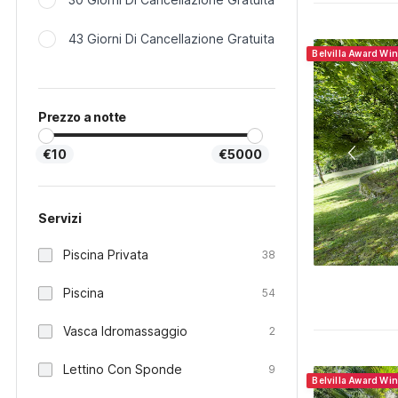
43 Giorni Di Cancellazione Gratuita
Belvilla Award Wi
Prezzo a notte
€10
€5000
Servizi
Piscina Privata
38
Piscina
54
Vasca Idromassaggio
2
Lettino Con Sponde
9
Belvilla Award Wi