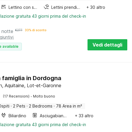
Lettino con sponde
Lettini prendisole
+ 30 altro
lazione gratuita 43 giorni prima del check-in
 notte
€
277
33% di sconto
giuntivi
Vedi dettagli
e available
n famiglia in Dordogna
, Aquitaine, Lot-et-Garonne
·
(17 Recensioni)
Molto buono
Ospiti
·
2 Pets
·
2 Bedrooms
·
78 Area in m²
Biliardino
Asciugabiancheria
+ 33 altro
lazione gratuita 43 giorni prima del check-in