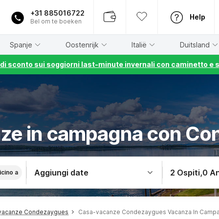
+31 885016722
Help
Bel om te boeken
Spanje
Oostenrijk
Italië
Duitsland
% di sconto sui soggiorni last-minute invernali con caminetto e 
nze in campagna con Co
Aggiungi date
2 Ospiti
,
0 An
icino a
vacanze Condezaygues
Casa-vacanze Condezaygues Vacanza In Camp