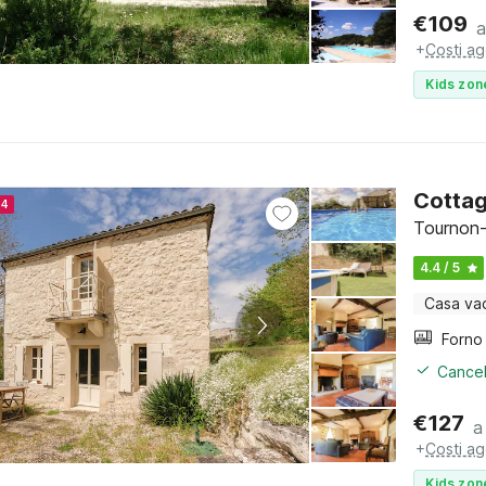
€
109
a
+
Costi ag
Kids zon
Cottag
24
Tournon-
4.4 / 5
Casa va
Cancel
€
127
a
+
Costi ag
Kids zon