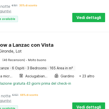
 notte
€
151
30% di sconto
giuntivi
Vedi dettagli
e available
ow a Lanzac con Vista
Gironde, Lot
·
(46 Recensioni)
Molto buono
canze
·
6 Ospiti
·
3 Bedrooms
·
165 Area in m²
Forno a microonde combinato
Asciugabiancheria
Giardino
+ 23 altro
lazione gratuita 43 giorni prima del check-in
 notte
€
451
68% di sconto
giuntivi
Vedi dettagli
e available