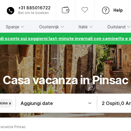
+31 885016722
Help
Bel om te boeken
Spanje
Oostenrijk
Italië
Duitsland
% di sconto sui soggiorni last-minute invernali con caminetto e 
Casa vacanza in Pinsac
Aggiungi date
2 Ospiti
,
0 An
icino a
vacanze Pinsac