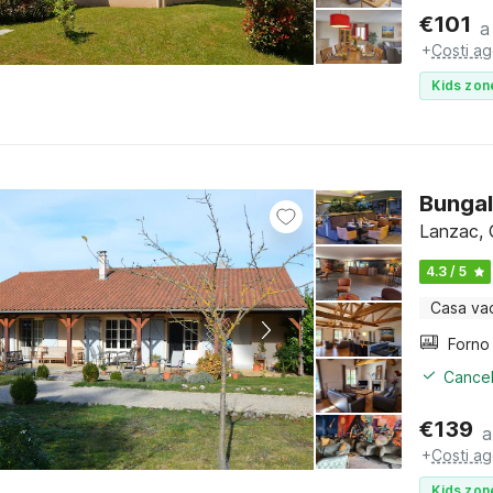
€
101
a
+
Costi ag
Kids zon
Bungal
Lanzac, 
4.3 / 5
Casa va
Cancel
€
139
a
+
Costi ag
Kids zon