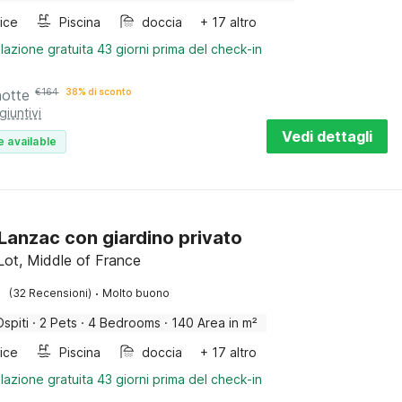
rice
Piscina
doccia
+ 17 altro
lazione gratuita 43 giorni prima del check-in
notte
€
164
38% di sconto
giuntivi
Vedi dettagli
e available
a Lanzac con giardino privato
Lot, Middle of France
·
(32 Recensioni)
Molto buono
Ospiti
·
2 Pets
·
4 Bedrooms
·
140 Area in m²
rice
Piscina
doccia
+ 17 altro
lazione gratuita 43 giorni prima del check-in