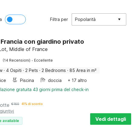
a
Filtra per
Popolarità
n Francia con giardino privato
Lot, Middle of France
·
(14 Recensioni)
Eccellente
ow
·
4 Ospiti
·
2 Pets
·
2 Bedrooms
·
85 Area in m²
rice
Piscina
doccia
+ 17 altro
lazione gratuita 43 giorni prima del check-in
notte
€
160
41% di sconto
giuntivi
Vedi dettagli
e available