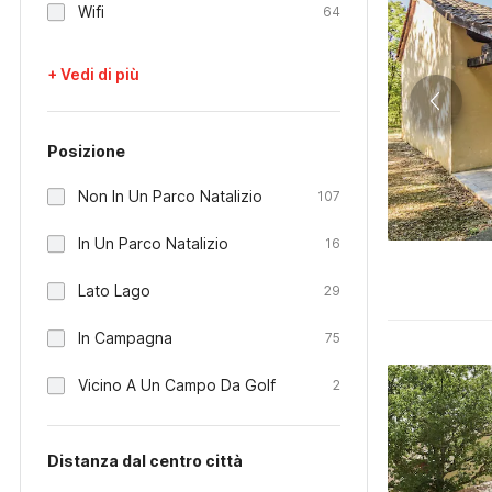
Wifi
64
+ Vedi di più
Posizione
Non In Un Parco Natalizio
107
In Un Parco Natalizio
16
Lato Lago
29
In Campagna
75
Vicino A Un Campo Da Golf
2
Distanza dal centro città