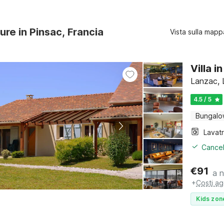
ure in Pinsac, Francia
Vista sulla mapp
Villa i
Lanzac, 
4.5 / 5
Bungal
Lavat
Cancel
€
91
a 
+
Costi ag
Kids zon