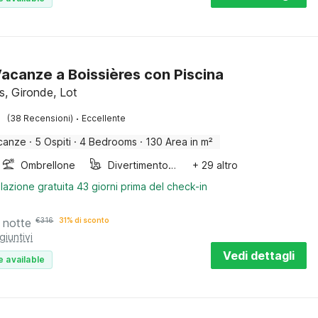
acanze a Boissières con Piscina
s, Gironde, Lot
·
(38 Recensioni)
Eccellente
canze
·
5 Ospiti
·
4 Bedrooms
·
130 Area in m²
Ombrellone
Divertimento per bambini
+ 29 altro
lazione gratuita 43 giorni prima del check-in
 notte
€
316
31% di sconto
giuntivi
Vedi dettagli
e available