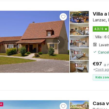
Villa 
Lanzac, 
4.3 / 5
Villa
·
6 
Lavat
Cancel
€
97
a 
+
Costi ag
Kids zon
Casa v
24