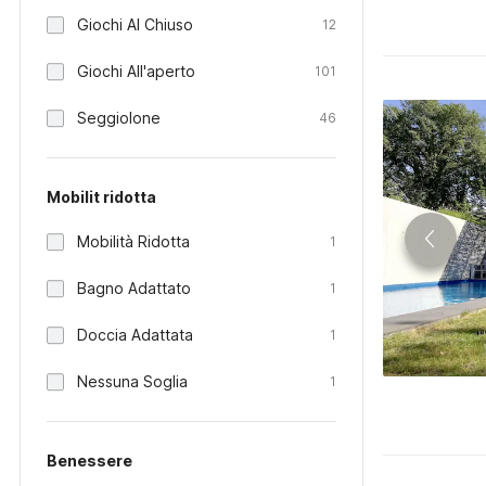
Giochi Al Chiuso
12
Giochi All'aperto
101
Seggiolone
46
Mobilit ridotta
Mobilità Ridotta
1
Bagno Adattato
1
Doccia Adattata
1
Nessuna Soglia
1
Benessere