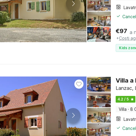
Lavat
Cancel
€
97
a 
+
Costi ag
Kids zon
Villa 
Lanzac, 
4.2 / 5
Villa
·
8 
Lavat
Cancel