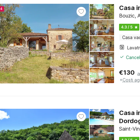
Casa in
24
Bouzic, 
4.3 / 5
Casa va
Lavat
Cancel
€
130
a
+
Costi ag
Casa in
Dordo
Saint-Vi