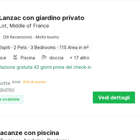
a Lanzac con giardino privato
Lot, Middle of France
·
(26 Recensioni)
Molto buono
Ospiti
·
2 Pets
·
3 Bedrooms
·
115 Area in m²
rice
Piscina
doccia
+ 17 altro
lazione gratuita 43 giorni prima del check-in
notte
€
149
33% di sconto
giuntivi
Vedi dettagli
e available
acanze con piscina