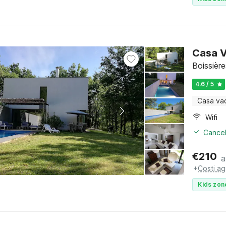
Casa V
Boissière
4.6 / 5
Casa va
Wifi
Cancel
€
210
a
+
Costi ag
Kids zon