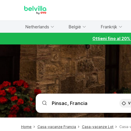
WIZARD MEMBER
Netherlands
België
Frankrijk
Ottieni fino al 20
V
Home
Casa-vacanze Francia
Casa-vacanze Lot
Casa-