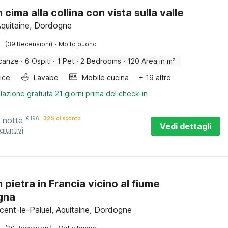
 cima alla collina con vista sulla valle
Aquitaine, Dordogne
·
(39 Recensioni)
Molto buono
canze
·
6 Ospiti
·
1 Pet
·
2 Bedrooms
·
120 Area in m²
rice
Lavabo
Mobile cucina
+ 19 altro
lazione gratuita 21 giorni prima del check-in
 notte
€
196
32% di sconto
Vedi dettagli
giuntivi
 pietra in Francia vicino al fiume
gna
ncent-le-Paluel, Aquitaine, Dordogne