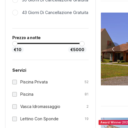
43 Giorni Di Cancellazione Gratuita
Prezzo a notte
€10
€5000
Servizi
Piscina Privata
52
Piscina
81
Vasca Idromassaggio
2
Lettino Con Sponde
19
Award Winner 20