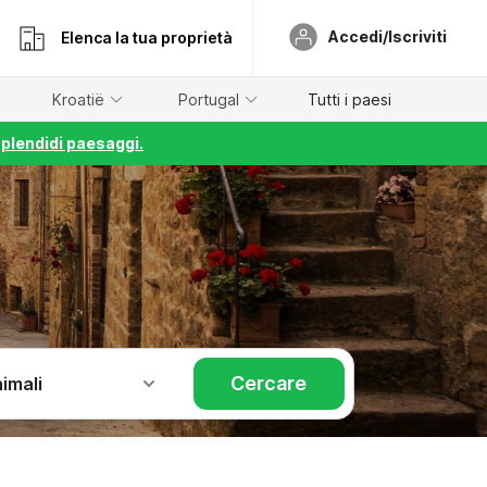
Accedi/Iscriviti
Elenca la tua proprietà
Kroatië
Portugal
Tutti i paesi
splendidi paesaggi.
Cercare
imali