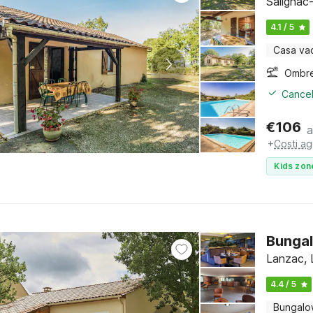
Salignac
4.1 / 5
Casa va
Ombre
Cancel
€
106
a
+
Costi ag
Kids zon
Bungal
Lanzac, 
4.4 / 5
Bungal