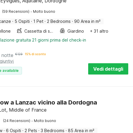
-Eyvigues, Aquitaine, Dordogne
·
(59 Recensioni)
Molto buono
canze
·
5 Ospiti
·
1 Pet
·
2 Bedrooms
·
90 Area in m²
llone
Cassetta di sabbia
Giardino
+ 31 altro
lazione gratuita 21 giorni prima del check-in
 notte
€
129
15% di sconto
giuntivi
Vedi dettagli
e available
ow a Lanzac vicino alla Dordogna
Lot, Middle of France
·
(24 Recensioni)
Molto buono
ow
·
6 Ospiti
·
2 Pets
·
3 Bedrooms
·
85 Area in m²