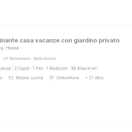
inante casa vacanze con giardino privato
la, Hesse
·
(47 Recensioni)
Molto buono
canze
·
2 Ospiti
·
1 Pet
·
1 Bedroom
·
36 Area in m²
bo
Mobile cucina
Ombrellone
+ 21 altro