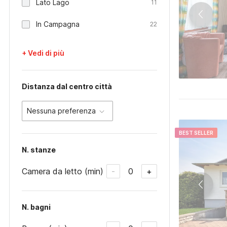
Lato Lago
11
In Campagna
22
+ Vedi di più
Distanza dal centro città
Nessuna preferenza
BEST SELLER
N. stanze
Camera da letto (min)
0
-
+
N. bagni