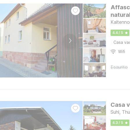
Affasc
natura
Kaltenno
4.4 / 5
Casa va
Wifi
Esaurito
Casa v
Suhl, Thu
4.3 / 5