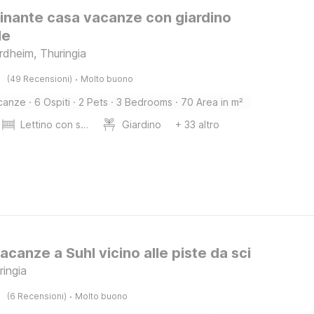
inante casa vacanze con giardino
le
rdheim, Thuringia
·
(49 Recensioni)
Molto buono
canze
·
6 Ospiti
·
2 Pets
·
3 Bedrooms
·
70 Area in m²
Lettino con sponde
Giardino
+ 33 altro
acanze a Suhl vicino alle piste da sci
ringia
·
(6 Recensioni)
Molto buono