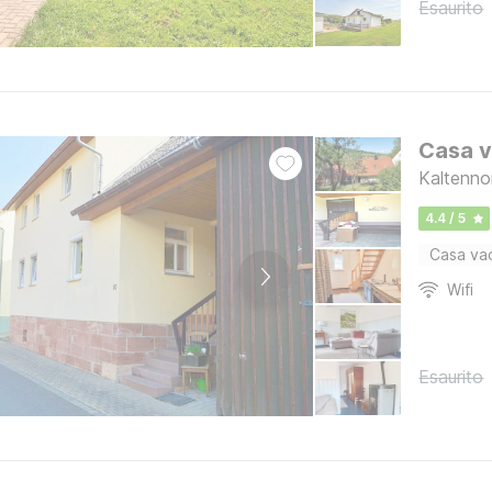
Esaurito
Casa v
Kaltenno
4.4 / 5
Casa va
Wifi
Esaurito