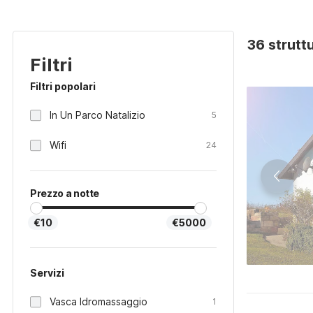
36 strutt
Filtri
Filtri popolari
In Un Parco Natalizio
5
Wifi
24
Prezzo a notte
€10
€5000
Servizi
Vasca Idromassaggio
1