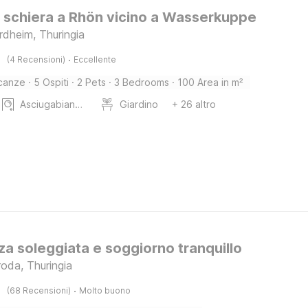
 schiera a Rhön vicino a Wasserkuppe
rdheim, Thuringia
·
(4 Recensioni)
Eccellente
canze
·
5 Ospiti
·
2 Pets
·
3 Bedrooms
·
100 Area in m²
Asciugabiancheria
Giardino
+ 26 altro
za soleggiata e soggiorno tranquillo
roda, Thuringia
·
(68 Recensioni)
Molto buono