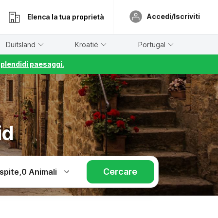
Accedi/Iscriviti
Elenca la tua proprietà
Duitsland
Kroatië
Portugal
splendidi paesaggi.
id
Cercare
spite
,
0 Animali