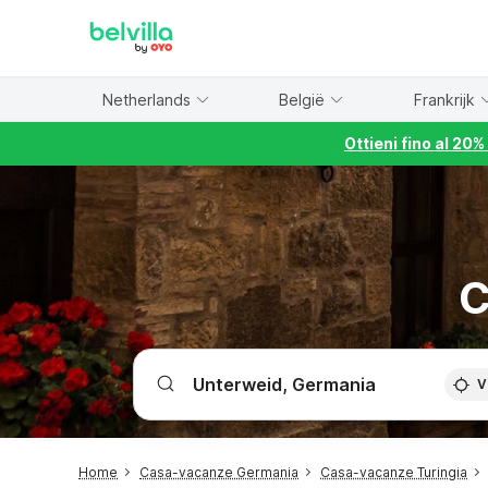
WIZARD MEMBER
Netherlands
België
Frankrijk
Ottieni fino al 20
C
V
Home
Casa-vacanze Germania
Casa-vacanze Turingia