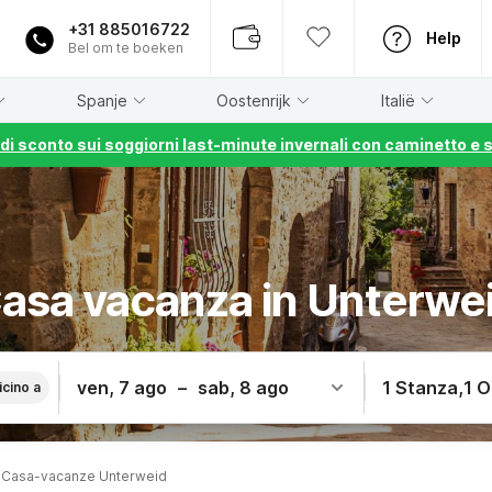
+31 885016722
Help
Bel om te boeken
Spanje
Oostenrijk
Italië
% di sconto sui soggiorni last-minute invernali con caminetto e 
asa vacanza in Unterwe
ven, 7 ago
–
sab, 8 ago
1 Stanza
,
1 O
icino a
Casa-vacanze Unterweid