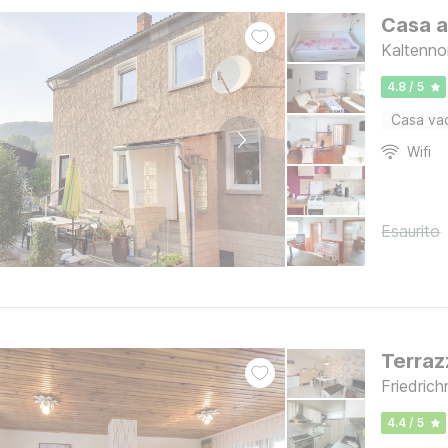
Casa a
Kaltenno
4.8 / 5
Casa va
Wifi
Esaurito
Terraz
Friedrich
4.4 / 5