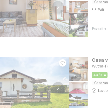
Casa va
Wifi
Esaurito
Casa v
Wutha-Fa
4.4 / 5
Casa va
Lava