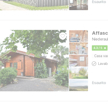
Esaurito
Affasc
Niederau
4.3 / 5
Casa va
Lava
Esaurito