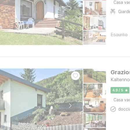
Casa va
Giard
Esaurito
Grazio
Kaltenno
4.9 / 5
Casa va
docci