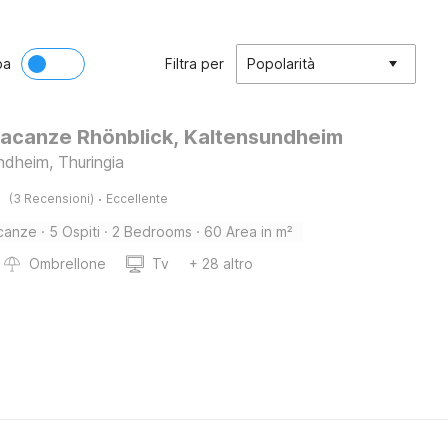
pa
Filtra per
Popolarità
acanze Rhönblick, Kaltensundheim
ndheim, Thuringia
·
(3 Recensioni)
Eccellente
canze
·
5 Ospiti
·
2 Bedrooms
·
60 Area in m²
Ombrellone
Tv
+ 28 altro