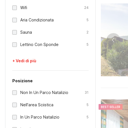
Wifi
24
Aria Condizionata
5
Sauna
2
Lettino Con Sponde
5
+ Vedi di più
Posizione
Non In Un Parco Natalizio
31
Nell'area Sciistica
5
BEST SELLER
In Un Parco Natalizio
5