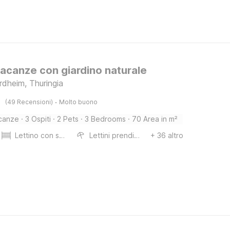
acanze con giardino naturale
rdheim, Thuringia
·
(49 Recensioni)
Molto buono
canze
·
3 Ospiti
·
2 Pets
·
3 Bedrooms
·
70 Area in m²
Lettino con sponde
Lettini prendisole
+ 36 altro