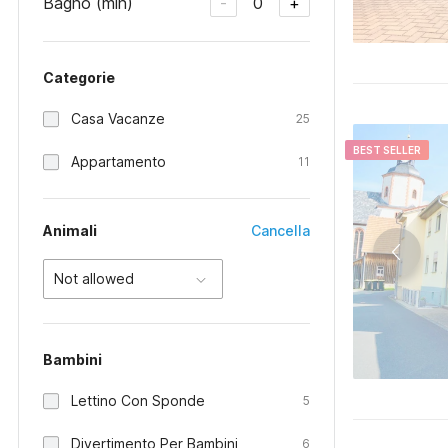
Bagno (min)
0
-
+
Categorie
Casa Vacanze
25
BEST SELLER
Appartamento
11
Animali
Cancella
Not allowed
Bambini
Lettino Con Sponde
5
Divertimento Per Bambini
6