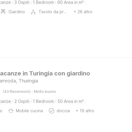
canze
·
3 Ospiti
·
1 Bedroom
·
60 Area in m²
Giardino
Tavolo da pranzo
+ 26 altro
acanze in Turingia con giardino
rnroda, Thuringia
·
(43 Recensioni)
Molto buono
canze
·
2 Ospiti
·
1 Bedroom
·
50 Area in m²
bo
Mobile cucina
doccia
+ 19 altro