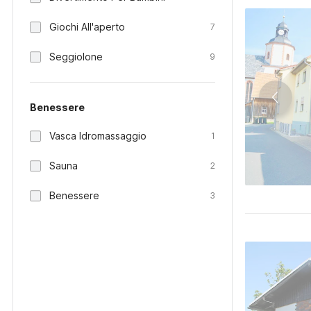
Giochi All'aperto
7
Seggiolone
9
Benessere
Vasca Idromassaggio
1
Sauna
2
Benessere
3