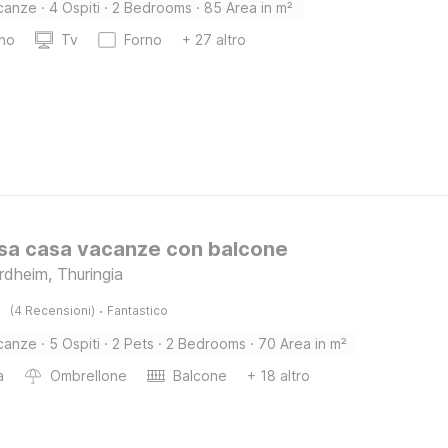
canze
·
4 Ospiti
·
2 Bedrooms
·
85 Area in m²
ino
Tv
Forno
+ 27 altro
sa casa vacanze con balcone
rdheim, Thuringia
·
(4 Recensioni)
Fantastico
canze
·
5 Ospiti
·
2 Pets
·
2 Bedrooms
·
70 Area in m²
a
Ombrellone
Balcone
+ 18 altro