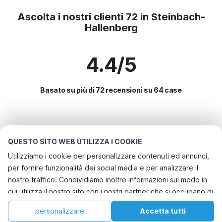
Ascolta i nostri clienti 72 in Steinbach-
Hallenberg
4.4/5
Basato su più di 72 recensioni su 64 case
Le destinazioni più popolari per le
vacanze
QUESTO SITO WEB UTILIZZA I COOKIE
Utilizziamo i cookie per personalizzare contenuti ed annunci,
Città con i migliori servizi per le vacanze
per fornire funzionalità dei social media e per analizzare il
Vacanza con il cane - Casa vacanze pet friendly neustadtharz
nostro traffico. Condividiamo inoltre informazioni sul modo in
Servizi più popolari per le vacanze in Steinbach-
cui utilizza il nostro sito con i nostri partner che si occupano di
Vacanza con il cane - Casa vacanze pet friendly nordhausen
hallenberg
analisi dei dati web, pubblicità e social media, i quali
Casa vacanze sul lago bischofferode
Casa vacanze con giardino
personalizzare
Accetta tutti
Città più popolari per le vacanze in Turingia
potrebbero combinarle con altre informazioni che ha fornito
Casa vacanze con giardino schwenda
Casa
Lista dei desideri
Prenotazioni
Account