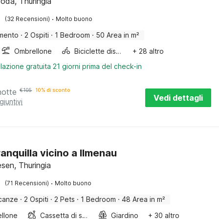
roda, Thuringia
·
(32 Recensioni)
Molto buono
mento
·
2 Ospiti
·
1 Bedroom
·
50 Area in m²
Ombrellone
Biciclette disponibili
+ 28 altro
lazione gratuita 21 giorni prima del check-in
notte
€
105
10% di sconto
Vedi dettagli
giuntivi
ranquilla vicino a Ilmenau
sen, Thuringia
·
(71 Recensioni)
Molto buono
canze
·
2 Ospiti
·
2 Pets
·
1 Bedroom
·
48 Area in m²
llone
Cassetta di sabbia
Giardino
+ 30 altro