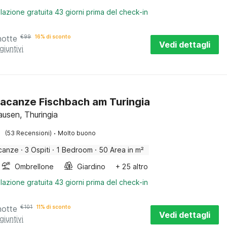
lazione gratuita 43 giorni prima del check-in
notte
€
99
16% di sconto
Vedi dettagli
giuntivi
acanze Fischbach am Turingia
ausen, Thuringia
·
(53 Recensioni)
Molto buono
canze
·
3 Ospiti
·
1 Bedroom
·
50 Area in m²
Ombrellone
Giardino
+ 25 altro
lazione gratuita 43 giorni prima del check-in
notte
€
101
11% di sconto
Vedi dettagli
giuntivi