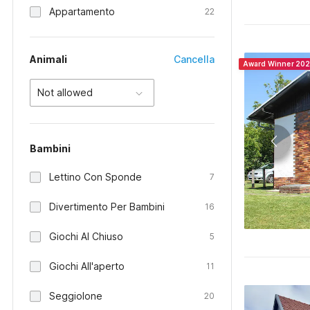
Appartamento
22
Animali
Cancella
Award Winner 20
Not allowed
Bambini
Lettino Con Sponde
7
Divertimento Per Bambini
16
Giochi Al Chiuso
5
Giochi All'aperto
11
Seggiolone
20