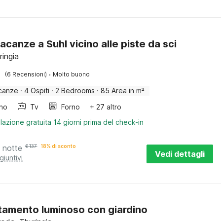
acanze a Suhl vicino alle piste da sci
ringia
·
(6 Recensioni)
Molto buono
canze
·
4 Ospiti
·
2 Bedrooms
·
85 Area in m²
ino
Tv
Forno
+ 27 altro
lazione gratuita 14 giorni prima del check-in
 notte
€
137
18% di sconto
Vedi dettagli
giuntivi
amento luminoso con giardino