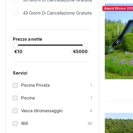
Award Winner 20
43 Giorni Di Cancellazione Gratuita
Prezzo a notte
€10
€5000
Servizi
Piscina Privata
1
Piscina
1
Vasca Idromassaggio
3
Wifi
39