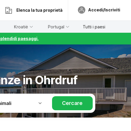
Accedi/Iscriviti
Elenca la tua proprietà
Kroatië
Portugal
Tutti i paesi
splendidi paesaggi.
anze in Ohrdruf
Cercare
imali