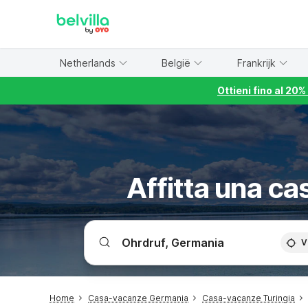
WIZARD MEMBER
Netherlands
België
Frankrijk
Ottieni fino al 20
Affitta una ca
V
Home
Casa-vacanze Germania
Casa-vacanze Turingia