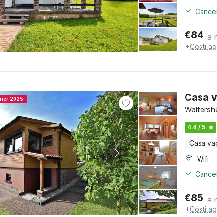
Cancel
€
84
a 
+
Costi ag
Casa v
nner 2025
Waltersh
4.4 / 5
Casa va
Wifi
Cancel
€
85
a 
+
Costi ag