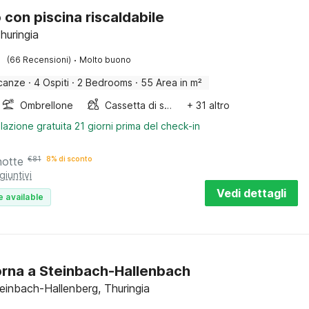
o con piscina riscaldabile
huringia
·
(66 Recensioni)
Molto buono
canze
·
4 Ospiti
·
2 Bedrooms
·
55 Area in m²
Ombrellone
Cassetta di sabbia
+ 31 altro
lazione gratuita 21 giorni prima del check-in
notte
€
81
8% di sconto
giuntivi
Vedi dettagli
e available
rna a Steinbach-Hallenbach
teinbach-Hallenberg, Thuringia