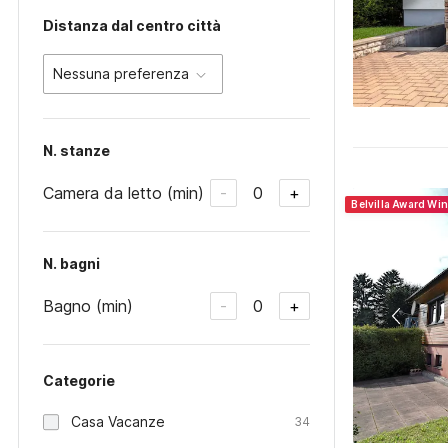
Distanza dal centro città
Nessuna preferenza
N. stanze
Camera da letto (min)
0
-
+
Belvilla Award Wi
N. bagni
Bagno (min)
0
-
+
Categorie
Casa Vacanze
34