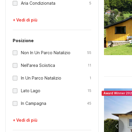
Aria Condizionata
5
+ Vedi di più
Posizione
Non In Un Parco Natalizio
55
Nell'area Sciistica
11
In Un Parco Natalizio
1
Lato Lago
15
Award Winner 20
In Campagna
45
+ Vedi di più