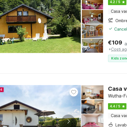
4.2 / 5
Casa va
Ombre
Cancel
€
109
a
+
Costi ag
Kids zon
Casa v
24
Wutha-Fa
4.4 / 5
Casa va
Lava