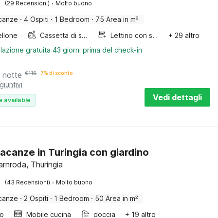
·
(29 Recensioni)
Molto buono
canze
·
4 Ospiti
·
1 Bedroom
·
75 Area in m²
llone
Cassetta di sabbia
Lettino con sponde
+ 29 altro
lazione gratuita 43 giorni prima del check-in
 notte
€
116
7% di sconto
giuntivi
Vedi dettagli
e available
acanze in Turingia con giardino
rnroda, Thuringia
·
(43 Recensioni)
Molto buono
canze
·
2 Ospiti
·
1 Bedroom
·
50 Area in m²
bo
Mobile cucina
doccia
+ 19 altro