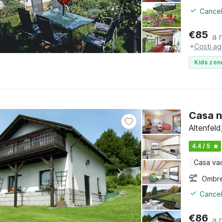
Cancel
€
85
a 
+
Costi ag
Kids zon
Casa n
Altenfeld
4.4 / 5
Casa va
Ombre
Cancel
€
86
a 