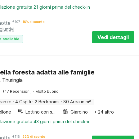
lazione gratuita 21 giorni prima del check-in
notte
€
107
16% di sconto
giuntivi
Vedi dettagli
e available
ella foresta adatta alle famiglie
, Thuringia
·
(47 Recensioni)
Molto buono
canze
·
4 Ospiti
·
2 Bedrooms
·
80 Area in m²
llone
Lettino con sponde
Giardino
+ 24 altro
lazione gratuita 43 giorni prima del check-in
notte
€
116
22% di sconto