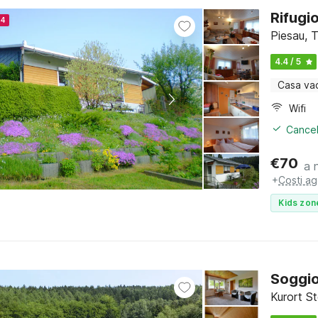
Rifugi
24
Piesau, T
4.4 / 5
Casa va
Wifi
Cancel
€
70
a 
+
Costi ag
Kids zon
Soggio
Kurort S