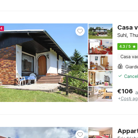
Casa v
24
Suhl, Thu
4.3 / 5
Casa va
Giard
Cancel
€
106
a
+
Costi ag
Appart