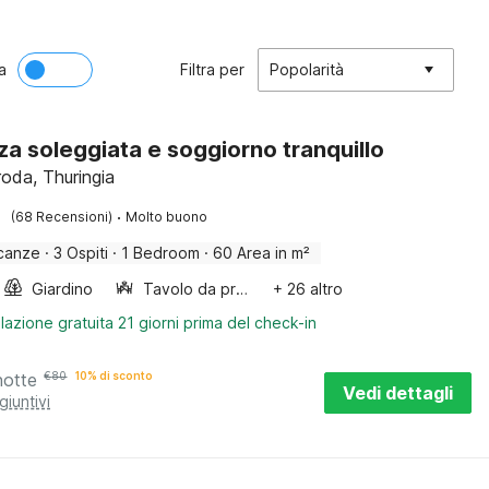
a
Filtra per
Popolarità
za soleggiata e soggiorno tranquillo
roda, Thuringia
·
(68 Recensioni)
Molto buono
canze
·
3 Ospiti
·
1 Bedroom
·
60 Area in m²
Giardino
Tavolo da pranzo
+ 26 altro
lazione gratuita 21 giorni prima del check-in
notte
€
80
10% di sconto
Vedi dettagli
giuntivi