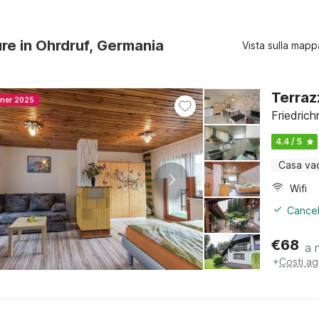
ure in Ohrdruf, Germania
Vista sulla mapp
Terraz
nner 2025
Friedrich
4.4 / 5
Casa va
Wifi
Cancel
€
68
a 
+
Costi ag