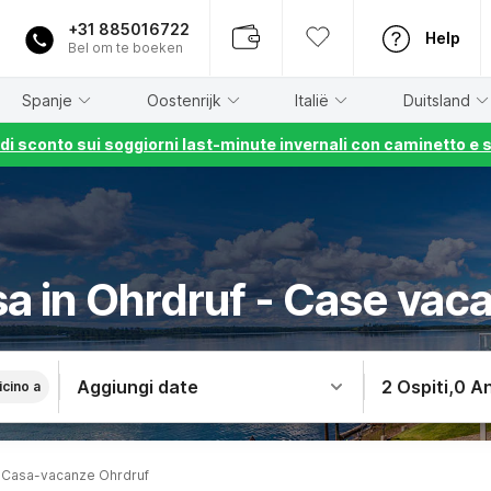
+31 885016722
Help
Bel om te boeken
Spanje
Oostenrijk
Italië
Duitsland
% di sconto sui soggiorni last-minute invernali con caminetto e 
sa in Ohrdruf - Case vac
Aggiungi date
2 Ospiti
,
0 An
icino a
Casa-vacanze Ohrdruf