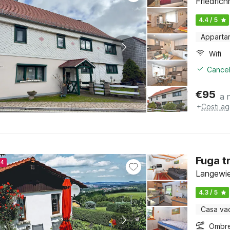
Friedrich
4.4 / 5
Apparta
Wifi
Cancel
€
95
a 
+
Costi ag
Fuga t
24
Langewie
4.3 / 5
Casa va
Ombre