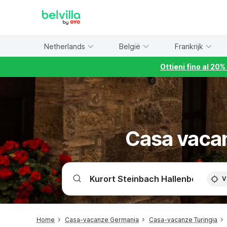
WIZARD MEMBER
Netherlands
België
Frankrijk
Ottieni fino al 20
Casa vacan
V
Home
Casa-vacanze Germania
Casa-vacanze Turingia