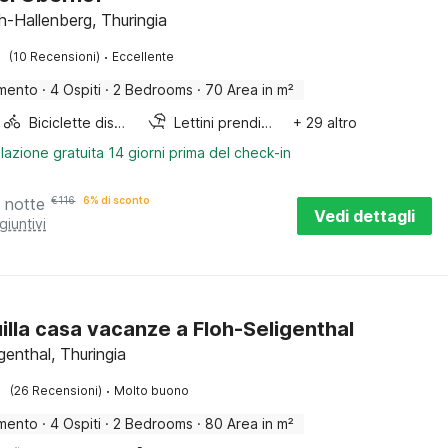
h-Hallenberg, Thuringia
·
(10 Recensioni)
Eccellente
mento
·
4 Ospiti
·
2 Bedrooms
·
70 Area in m²
Biciclette disponibili
Lettini prendisole
+ 29 altro
lazione gratuita 14 giorni prima del check-in
 notte
€
116
6% di sconto
Vedi dettagli
giuntivi
illa casa vacanze a Floh-Seligenthal
genthal, Thuringia
·
(26 Recensioni)
Molto buono
mento
·
4 Ospiti
·
2 Bedrooms
·
80 Area in m²