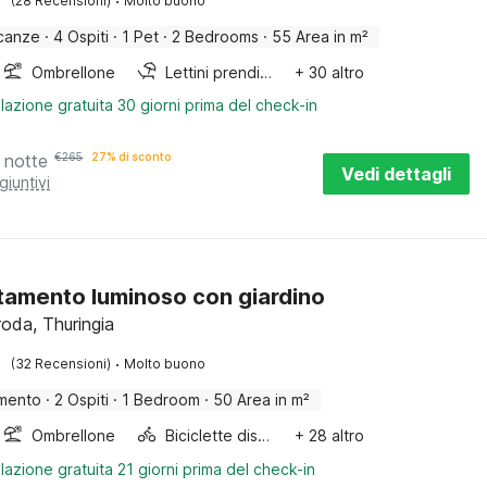
·
(28 Recensioni)
Molto buono
canze
·
4 Ospiti
·
1 Pet
·
2 Bedrooms
·
55 Area in m²
Ombrellone
Lettini prendisole
+ 30 altro
lazione gratuita 30 giorni prima del check-in
 notte
€
265
27% di sconto
Vedi dettagli
giuntivi
amento luminoso con giardino
roda, Thuringia
·
(32 Recensioni)
Molto buono
mento
·
2 Ospiti
·
1 Bedroom
·
50 Area in m²
Ombrellone
Biciclette disponibili
+ 28 altro
lazione gratuita 21 giorni prima del check-in