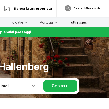
Accedi/Iscriviti
Elenca la tua proprietà
Kroatië
Portugal
Tutti i paesi
splendidi paesaggi.
-Hallenberg
Cercare
imali