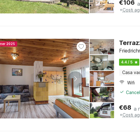
€
106
a
+
Costi ag
Terraz
nner 2025
Friedrich
4.4 / 5
Casa va
Wifi
Cancel
€
68
a 
+
Costi ag