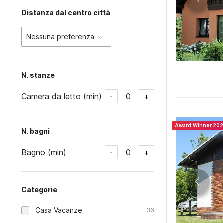
Distanza dal centro città
Nessuna preferenza
N. stanze
Camera da letto (min)
0
-
+
Award Winner 20
N. bagni
Bagno (min)
0
-
+
Categorie
Casa Vacanze
36