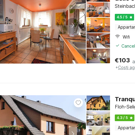
Steinbac
4.5 / 5
Apparta
Wifi
Cancel
€
103
a
+
Costi ag
Tranqu
Floh-Seli
4.3 / 5
Apparta