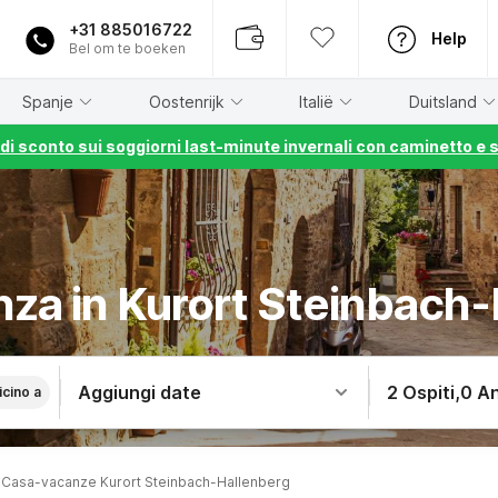
+31 885016722
Help
Bel om te boeken
Spanje
Oostenrijk
Italië
Duitsland
% di sconto sui soggiorni last-minute invernali con caminetto e 
za in Kurort Steinbach
Aggiungi date
2 Ospiti
,
0 An
icino a
Casa-vacanze Kurort Steinbach-Hallenberg