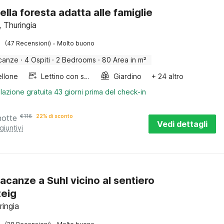
ella foresta adatta alle famiglie
, Thuringia
·
(47 Recensioni)
Molto buono
canze
·
4 Ospiti
·
2 Bedrooms
·
80 Area in m²
llone
Lettino con sponde
Giardino
+ 24 altro
lazione gratuita 43 giorni prima del check-in
notte
€
116
22% di sconto
Vedi dettagli
giuntivi
acanze a Suhl vicino al sentiero
teig
ringia