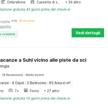
Ombrellone
Cassetta di sabbia
+ 34 altro
lazione gratuita 43 giorni prima del check-in
 notte
€
115
4% di sconto
giuntivi
Vedi dettagli
e available
acanze a Suhl vicino alle piste da sci
ringia
·
(6 Recensioni)
Molto buono
canze
·
4 Ospiti
·
2 Bedrooms
·
85 Area in m²
ino
Tv
Forno
+ 27 altro
lazione gratuita 14 giorni prima del check-in