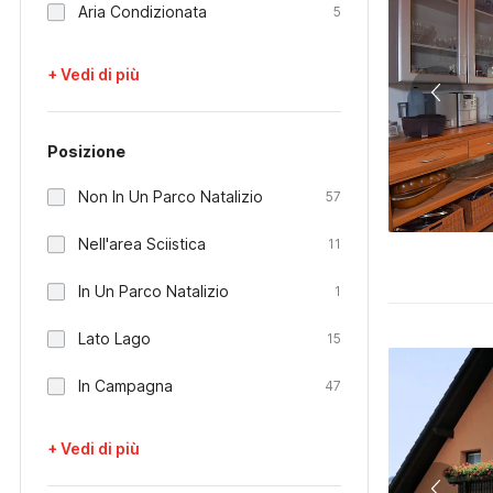
Aria Condizionata
5
+ Vedi di più
Posizione
Non In Un Parco Natalizio
57
Nell'area Sciistica
11
In Un Parco Natalizio
1
Lato Lago
15
In Campagna
47
+ Vedi di più