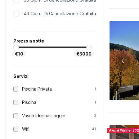
43 Giorni Di Cancellazione Gratuita
Prezzo a notte
€10
€5000
Servizi
Piscina Privata
1
Piscina
1
Vasca Idromassaggio
3
Wifi
41
Award Winner 20