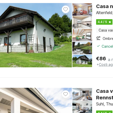
Casa n
Altenfeld
4.4 / 5
Casa va
Ombre
Cancel
€
86
a 
+
Costi ag
Casa v
Renns
Suhl, Thu