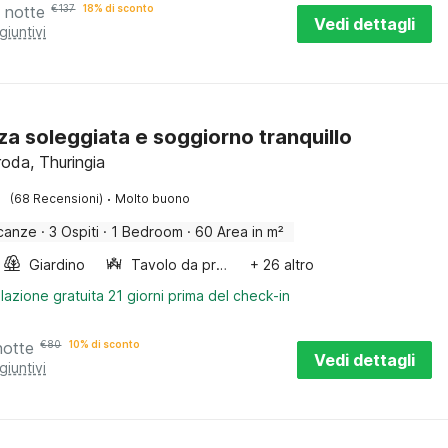
 notte
€
137
18% di sconto
Vedi dettagli
giuntivi
za soleggiata e soggiorno tranquillo
roda, Thuringia
·
(68 Recensioni)
Molto buono
canze
·
3 Ospiti
·
1 Bedroom
·
60 Area in m²
Giardino
Tavolo da pranzo
+ 26 altro
lazione gratuita 21 giorni prima del check-in
notte
€
80
10% di sconto
Vedi dettagli
giuntivi