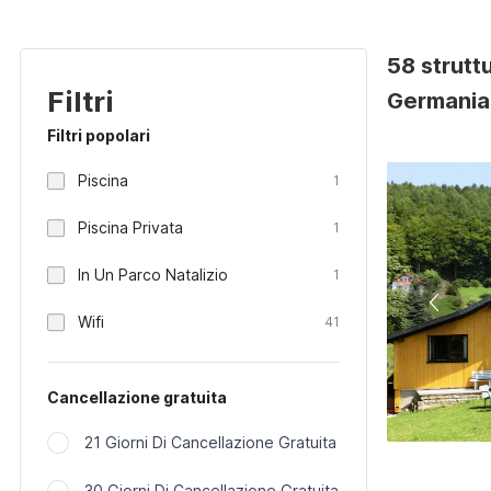
58 strutt
Filtri
Germania
Filtri popolari
Piscina
1
Piscina Privata
1
In Un Parco Natalizio
1
Wifi
41
Cancellazione gratuita
21 Giorni Di Cancellazione Gratuita
30 Giorni Di Cancellazione Gratuita