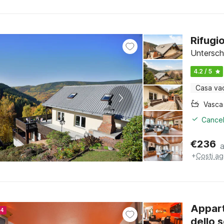
Rifugi
Untersch
4.2 / 5
Casa va
Cancel
€
236
+
Costi ag
Appart
24
dello 