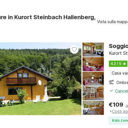
ure in Kurort Steinbach Hallenberg,
Vista sulla mapp
Soggio
Kurort S
4.2 / 5
Casa va
Ombre
Cancel
€
109
a
+
Costi ag
Kids zon