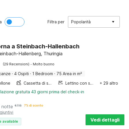
a
Filtra per
Popolarità
rna a Steinbach-Hallenbach
teinbach-Hallenberg, Thuringia
·
(29 Recensioni)
Molto buono
canze
·
4 Ospiti
·
1 Bedroom
·
75 Area in m²
llone
Cassetta di sabbia
Lettino con sponde
+ 29 altro
lazione gratuita 43 giorni prima del check-in
 notte
€
116
7% di sconto
giuntivi
Vedi dettagli
e available