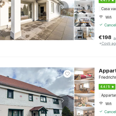
4.4 / 5
Casa va
Wifi
Cancel
€
198
a
+
Costi ag
Appart
Friedrich
4.4 / 5
Apparta
Wifi
Cancel