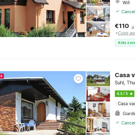
Wifi
Cancel
€
110
a
+
Costi ag
Kids zon
Casa v
24
Suhl, Thu
4.3 / 5
Casa va
Giard
Cancel