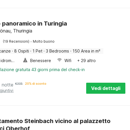
o panoramico in Turingia
önau, Thuringia
·
(19 Recensioni)
Molto buono
canze
·
8 Ospiti
·
1 Pet
·
3 Bedrooms
·
150 Area in m²
Vasca idromassaggio
Benessere
Wifi
+ 29 altro
lazione gratuita 43 giorni prima del check-in
a notte
€
305
20% di sconto
Vedi dettagli
giuntivi
amento Steinbach vicino al palazzetto
sci Oberhof