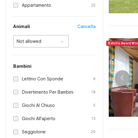
Appartamento
22
Animali
Cancella
Not allowed
Belvilla Award Wi
Bambini
Lettino Con Sponde
9
Divertimento Per Bambini
18
Giochi Al Chiuso
5
Giochi All'aperto
13
Seggiolone
20