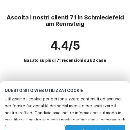
Ascolta i nostri clienti 71 in Schmiedefeld
am Rennsteig
4.4/5
Basato su più di 71 recensioni su 62 case
Le destinazioni più popolari per le
vacanze
QUESTO SITO WEB UTILIZZA I COOKIE
Utilizziamo i cookie per personalizzare contenuti ed annunci,
Città con i migliori servizi per le vacanze
per fornire funzionalità dei social media e per analizzare il
Vacanza con il cane - Casa vacanze pet friendly neustadtharz
nostro traffico. Condividiamo inoltre informazioni sul modo in
Servizi più popolari per le vacanze in Schmiedefeld-am-
cui utilizza il nostro sito con i nostri partner che si occupano di
Vacanza con il cane - Casa vacanze pet friendly nordhausen
rennsteig
analisi dei dati web, pubblicità e social media, i quali
Casa vacanze sul lago bischofferode
Casa vacanze in campagna