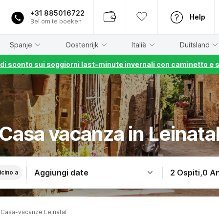
+31 885016722
Help
Bel om te boeken
Spanje
Oostenrijk
Italië
Duitsland
% di sconto sui soggiorni last-minute invernali con caminetto e 
Casa vacanza in Leinata
Aggiungi date
2 Ospiti
,
0 An
icino a
Casa-vacanze Leinatal