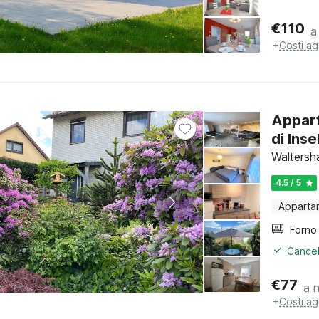
€
110
a
+
Costi ag
Appart
di Ins
Waltersh
4.5 / 5
Apparta
Cancel
€
77
a 
+
Costi ag