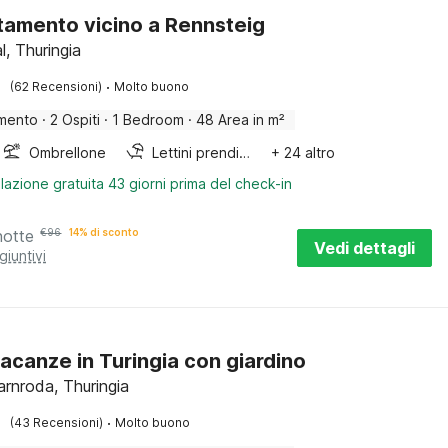
amento vicino a Rennsteig
l, Thuringia
·
(62 Recensioni)
Molto buono
mento
·
2 Ospiti
·
1 Bedroom
·
48 Area in m²
Ombrellone
Lettini prendisole
+ 24 altro
lazione gratuita 43 giorni prima del check-in
notte
€
96
14% di sconto
Vedi dettagli
giuntivi
acanze in Turingia con giardino
rnroda, Thuringia
·
(43 Recensioni)
Molto buono