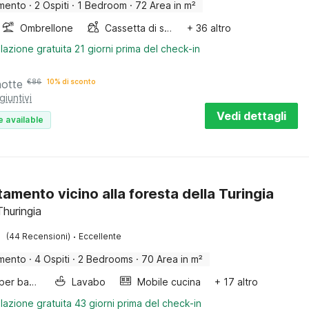
mento
·
2 Ospiti
·
1 Bedroom
·
72 Area in m²
Ombrellone
Cassetta di sabbia
+ 36 altro
lazione gratuita 21 giorni prima del check-in
notte
€
86
10% di sconto
giuntivi
Vedi dettagli
e available
amento vicino alla foresta della Turingia
Thuringia
·
(44 Recensioni)
Eccellente
mento
·
4 Ospiti
·
2 Bedrooms
·
70 Area in m²
Letto per bambini
Lavabo
Mobile cucina
+ 17 altro
lazione gratuita 43 giorni prima del check-in