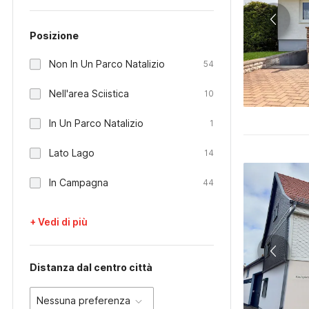
Posizione
Non In Un Parco Natalizio
54
Nell'area Sciistica
10
In Un Parco Natalizio
1
Lato Lago
14
In Campagna
44
+ Vedi di più
Distanza dal centro città
Nessuna preferenza