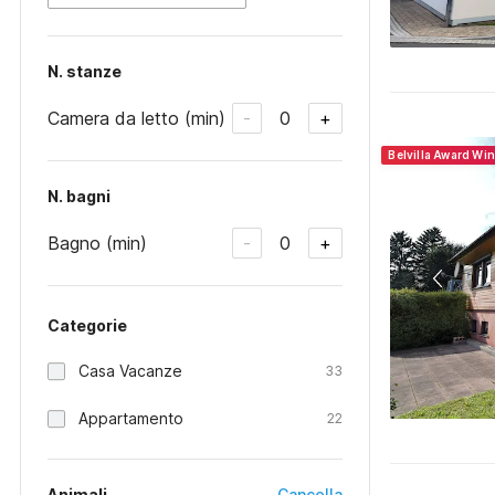
N. stanze
Camera da letto (min)
0
-
+
Belvilla Award Wi
N. bagni
Bagno (min)
0
-
+
Categorie
Casa Vacanze
33
Appartamento
22
Animali
Cancella