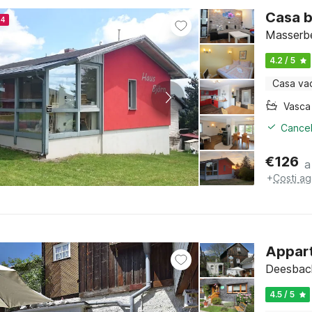
Casa b
24
Masserbe
4.2 / 5
Casa va
Cancel
€
126
a
+
Costi ag
Appart
Deesbach
4.5 / 5