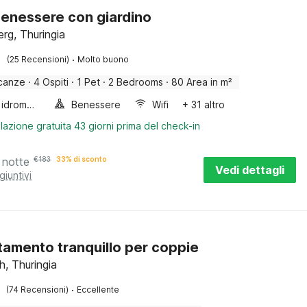
enessere con giardino
rg, Thuringia
·
(25 Recensioni)
Molto buono
canze
·
4 Ospiti
·
1 Pet
·
2 Bedrooms
·
80 Area in m²
Vasca idromassaggio
Benessere
Wifi
+ 31 altro
lazione gratuita 43 giorni prima del check-in
 notte
€
183
33% di sconto
Vedi dettagli
giuntivi
amento tranquillo per coppie
, Thuringia
·
(74 Recensioni)
Eccellente