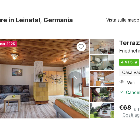
ure in Leinatal, Germania
Vista sulla mapp
Terraz
nner 2025
Friedrich
4.4 / 5
Casa va
Wifi
Cancel
€
68
a 
+
Costi ag