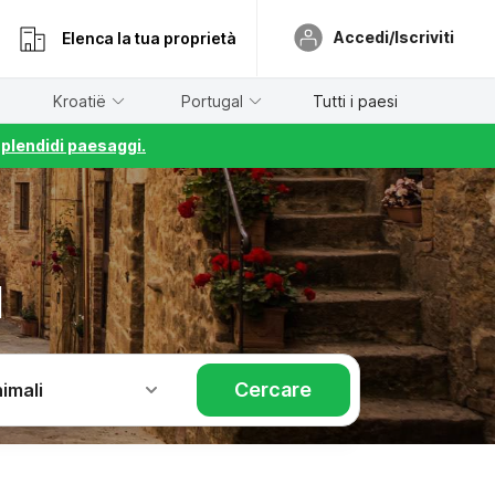
Accedi/Iscriviti
Elenca la tua proprietà
Kroatië
Portugal
Tutti i paesi
splendidi paesaggi.
l
Cercare
imali