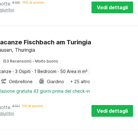
notte
€
105
10% di sconto
Vedi dettagli
giuntivi
acanze Fischbach am Turingia
ausen, Thuringia
·
(53 Recensioni)
Molto buono
canze
·
3 Ospiti
·
1 Bedroom
·
50 Area in m²
Ombrellone
Giardino
+ 25 altro
lazione gratuita 43 giorni prima del check-in
notte
€
101
11% di sconto
Vedi dettagli
giuntivi