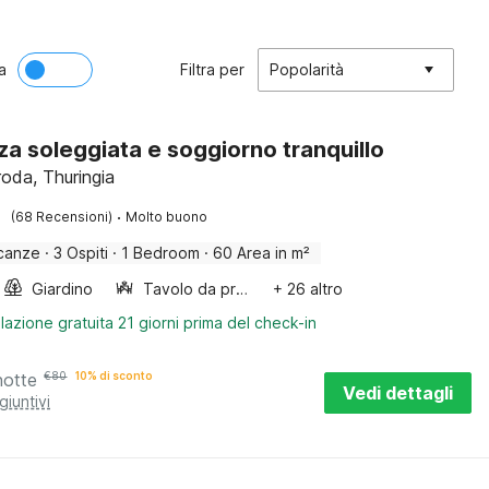
a
Filtra per
Popolarità
za soleggiata e soggiorno tranquillo
roda, Thuringia
·
(68 Recensioni)
Molto buono
canze
·
3 Ospiti
·
1 Bedroom
·
60 Area in m²
Giardino
Tavolo da pranzo
+ 26 altro
lazione gratuita 21 giorni prima del check-in
notte
€
80
10% di sconto
Vedi dettagli
giuntivi