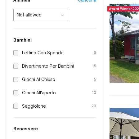
Award Winner 20
Not allowed
Bambini
Lettino Con Sponde
6
Divertimento Per Bambini
15
Giochi Al Chiuso
5
Giochi All'aperto
10
Seggiolone
20
Benessere