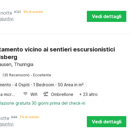
 notte
€
127
9% di sconto
Vedi dettagli
giuntivi
amento vicino ai sentieri escursionistici
elsberg
ausen, Thuringia
·
(35 Recensioni)
Eccellente
mento
·
4 Ospiti
·
1 Bedroom
·
50 Area in m²
Forno a microonde combinato
Wifi
Ombrellone
+ 23 altro
lazione gratuita 30 giorni prima del check-in
notte
€
88
7% di sconto
Vedi dettagli
giuntivi