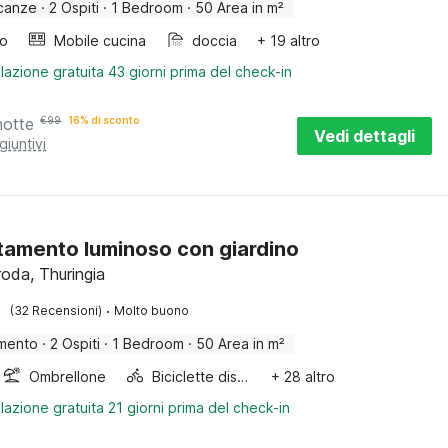
canze
·
2 Ospiti
·
1 Bedroom
·
50 Area in m²
bo
Mobile cucina
doccia
+ 19 altro
lazione gratuita 43 giorni prima del check-in
notte
€
99
16% di sconto
Vedi dettagli
giuntivi
amento luminoso con giardino
roda, Thuringia
·
(32 Recensioni)
Molto buono
mento
·
2 Ospiti
·
1 Bedroom
·
50 Area in m²
Ombrellone
Biciclette disponibili
+ 28 altro
lazione gratuita 21 giorni prima del check-in