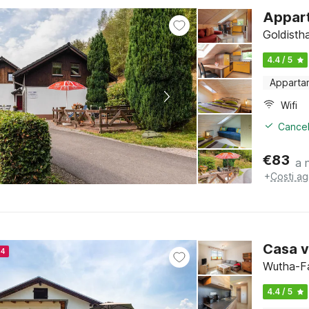
Appart
Goldistha
4.4 / 5
Apparta
Wifi
Cancel
€
83
a 
+
Costi ag
Casa v
24
Wutha-Fa
4.4 / 5