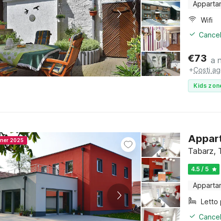
Apparta
Wifi
Cancel
€
73
a 
+
Costi ag
Kids zon
Appart
nner 2025
Tabarz, 
4.5 / 5
Apparta
Cancel