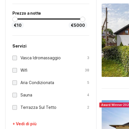
Prezzo a notte
€10
€5000
Servizi
Vasca Idromassaggio
3
Wifi
38
Aria Condizionata
5
Sauna
4
Award Winner 20
Terrazza Sul Tetto
2
+ Vedi di più