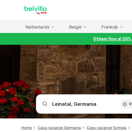
WIZARD MEMBER
Netherlands
België
Frankrijk
Ottieni fino al 20
V
Home
Casa-vacanze Germania
Casa-vacanze Turingia