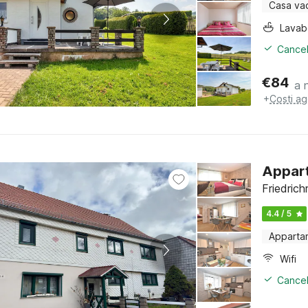
Casa va
Lava
Cancel
€
84
a 
+
Costi ag
Appart
Friedrich
4.4 / 5
Apparta
Wifi
Cancel