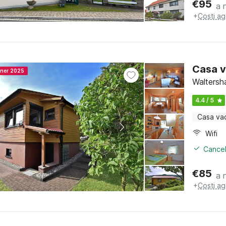
€
95
a 
+
Costi ag
Casa v
nner 2025
Waltersh
4.4 / 5
Casa va
Wifi
Cancel
€
85
a 
+
Costi ag