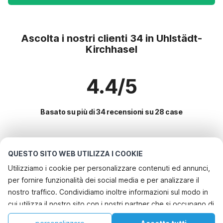
Ascolta i nostri clienti 34 in Uhlstädt-
Kirchhasel
4.4/5
Basato su più di 34 recensioni su 28 case
Le destinazioni più popolari per le
QUESTO SITO WEB UTILIZZA I COOKIE
vacanze
Utilizziamo i cookie per personalizzare contenuti ed annunci,
per fornire funzionalità dei social media e per analizzare il
Città con i migliori servizi per le vacanze
nostro traffico. Condividiamo inoltre informazioni sul modo in
Vacanza con il cane - Casa vacanze pet friendly neustadtharz
cui utilizza il nostro sito con i nostri partner che si occupano di
Servizi più popolari per le vacanze in Uhlstadt-kirchhasel
Vacanza con il cane - Casa vacanze pet friendly nordhausen
analisi dei dati web, pubblicità e social media, i quali
Casa vacanze in campagna