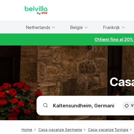
WIZARD MEMBER
Netherlands
België
Frankrijk
Ottieni fino al 20
Casa
V
Home
Casa-vacanze Germania
Casa-vacanze Turingia