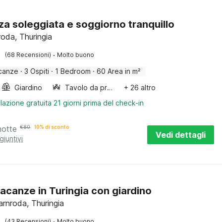
za soleggiata e soggiorno tranquillo
roda, Thuringia
·
(68 Recensioni)
Molto buono
canze
·
3 Ospiti
·
1 Bedroom
·
60 Area in m²
Giardino
Tavolo da pranzo
+ 26 altro
lazione gratuita 21 giorni prima del check-in
notte
€
80
10% di sconto
Vedi dettagli
giuntivi
acanze in Turingia con giardino
rnroda, Thuringia
·
(43 Recensioni)
Molto buono