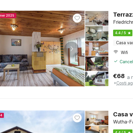
Terraz
nner 2025
Friedrich
4.4 / 5
Casa va
Wifi
Cancel
€
68
a 
+
Costi ag
Casa v
24
Wutha-Fa
4.4 / 5