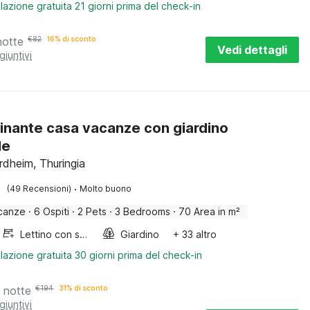
lazione gratuita 21 giorni prima del check-in
notte
€
82
16% di sconto
Vedi dettagli
giuntivi
inante casa vacanze con giardino
le
rdheim, Thuringia
·
(49 Recensioni)
Molto buono
canze
·
6 Ospiti
·
2 Pets
·
3 Bedrooms
·
70 Area in m²
Lettino con sponde
Giardino
+ 33 altro
lazione gratuita 30 giorni prima del check-in
 notte
€
194
31% di sconto
giuntivi