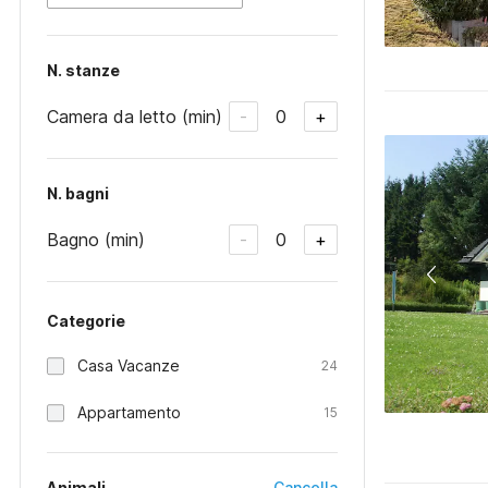
N. stanze
Camera da letto (min)
0
-
+
N. bagni
Bagno (min)
0
-
+
Categorie
Casa Vacanze
24
Appartamento
15
Animali
Cancella