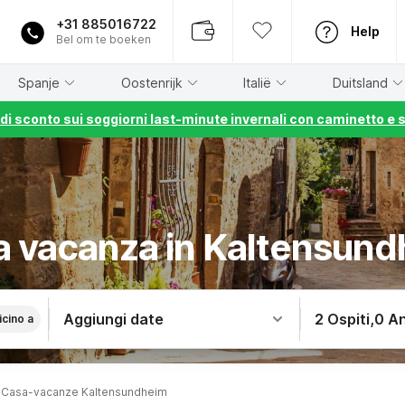
+31 885016722
Help
Bel om te boeken
Spanje
Oostenrijk
Italië
Duitsland
% di sconto sui soggiorni last-minute invernali con caminetto e 
 vacanza in Kaltensun
Aggiungi date
2 Ospiti
,
0 An
icino a
Casa-vacanze Kaltensundheim