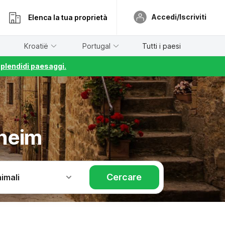
Accedi/Iscriviti
Elenca la tua proprietà
Kroatië
Portugal
Tutti i paesi
splendidi paesaggi.
dheim
Cercare
imali