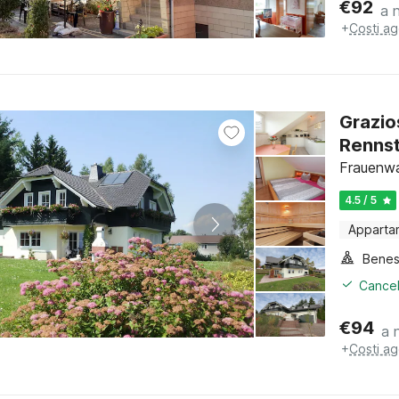
€
92
a 
+
Costi ag
Grazio
Rennst
Frauenwa
4.5 / 5
Apparta
Benes
Cancel
€
94
a 
+
Costi ag