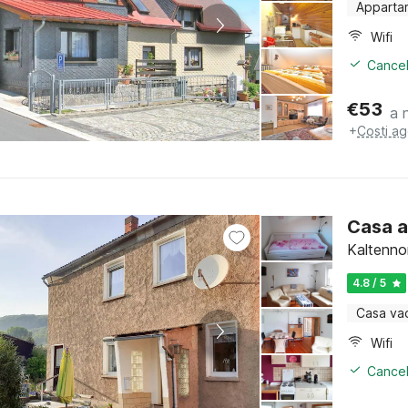
Apparta
Wifi
Cancel
€
53
a 
+
Costi ag
Casa a
Kaltenno
4.8 / 5
Casa va
Wifi
Cancel