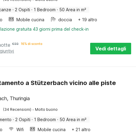
canze
·
2 Ospiti
·
1 Bedroom
·
50 Area in m²
bo
Mobile cucina
doccia
+ 19 altro
lazione gratuita 43 giorni prima del check-in
notte
€
99
16% di sconto
Vedi dettagli
giuntivi
amento a Stützerbach vicino alle piste
ach, Thuringia
·
(34 Recensioni)
Molto buono
mento
·
2 Ospiti
·
1 Bedroom
·
50 Area in m²
bo
Wifi
Mobile cucina
+ 21 altro