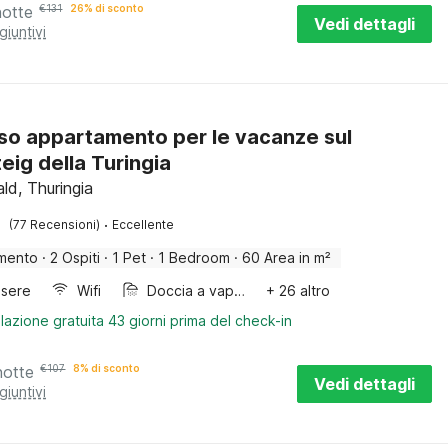
notte
€
131
26% di sconto
Vedi dettagli
giuntivi
so appartamento per le vacanze sul
eig della Turingia
ld, Thuringia
·
(77 Recensioni)
Eccellente
mento
·
2 Ospiti
·
1 Pet
·
1 Bedroom
·
60 Area in m²
sere
Wifi
Doccia a vapore
+ 26 altro
lazione gratuita 43 giorni prima del check-in
notte
€
107
8% di sconto
Vedi dettagli
giuntivi