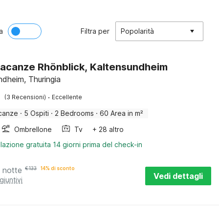
a
Filtra per
Popolarità
acanze Rhönblick, Kaltensundheim
ndheim, Thuringia
·
(3 Recensioni)
Eccellente
canze
·
5 Ospiti
·
2 Bedrooms
·
60 Area in m²
Ombrellone
Tv
+ 28 altro
lazione gratuita 14 giorni prima del check-in
 notte
€
133
14% di sconto
Vedi dettagli
giuntivi