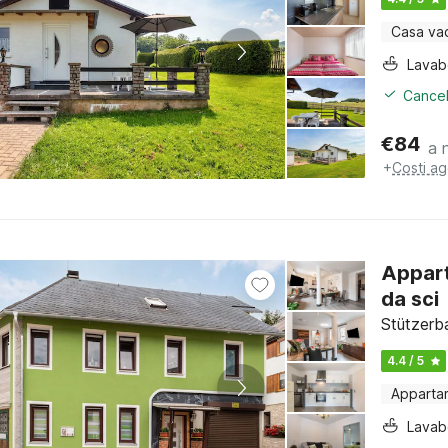
Casa va
Lava
Cancel
€
84
a 
+
Costi ag
Appart
da sci
Stützerb
4.4 / 5
Apparta
Lava