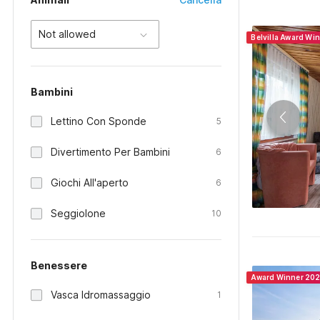
Not allowed
Belvilla Award Wi
Bambini
Lettino Con Sponde
5
Divertimento Per Bambini
6
Giochi All'aperto
6
Seggiolone
10
Benessere
Award Winner 20
Vasca Idromassaggio
1