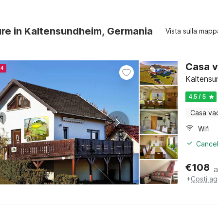
ure in Kaltensundheim, Germania
Vista sulla mapp
Casa v
24
Kaltensu
4.5 / 5
Casa va
Wifi
Cancel
€
108
a
+
Costi ag