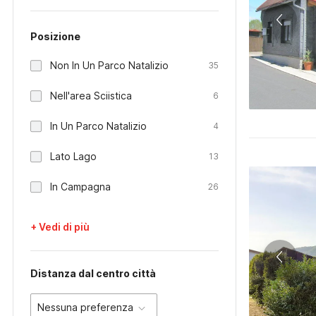
Posizione
Non In Un Parco Natalizio
35
Nell'area Sciistica
6
In Un Parco Natalizio
4
Lato Lago
13
In Campagna
26
+ Vedi di più
Distanza dal centro città
Nessuna preferenza