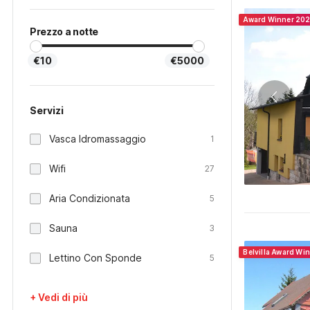
Award Winner 20
Prezzo a notte
€10
€5000
Servizi
Vasca Idromassaggio
1
Wifi
27
Aria Condizionata
5
Sauna
3
Belvilla Award Wi
Lettino Con Sponde
5
+ Vedi di più