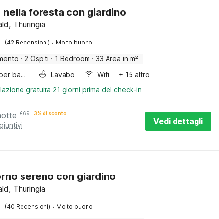
o nella foresta con giardino
ld, Thuringia
·
(42 Recensioni)
Molto buono
mento
·
2 Ospiti
·
1 Bedroom
·
33 Area in m²
Letto per bambini
Lavabo
Wifi
+ 15 altro
lazione gratuita 21 giorni prima del check-in
notte
€
69
3% di sconto
Vedi dettagli
giuntivi
rno sereno con giardino
ld, Thuringia
·
(40 Recensioni)
Molto buono