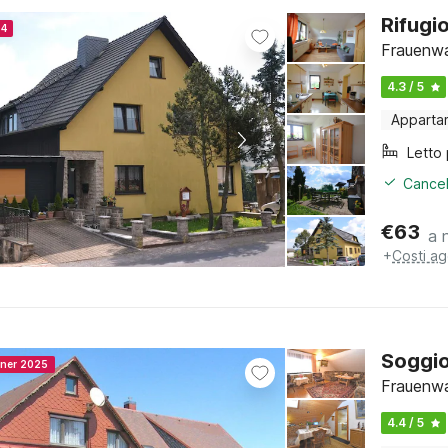
Rifugi
24
Frauenwa
4.3 / 5
Apparta
Cancel
€
63
a 
+
Costi ag
Soggio
nner 2025
Frauenwa
4.4 / 5