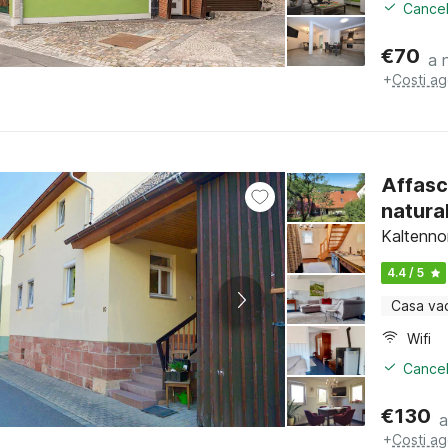
Cancel
€
70
a 
+
Costi ag
Affasc
natura
Kaltenno
4.4 / 5
Casa va
Wifi
Cancel
€
130
a
+
Costi ag