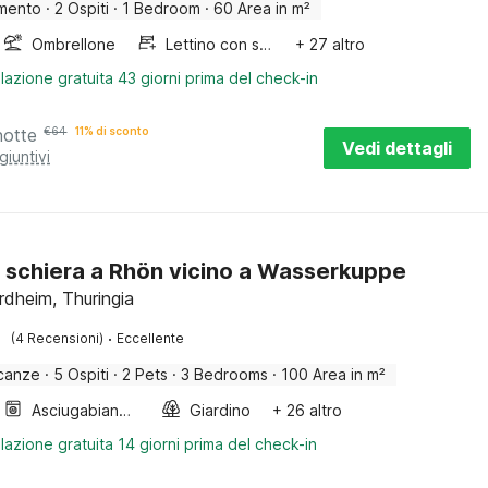
mento
·
2 Ospiti
·
1 Bedroom
·
60 Area in m²
Ombrellone
Lettino con sponde
+ 27 altro
lazione gratuita 43 giorni prima del check-in
notte
€
64
11% di sconto
Vedi dettagli
giuntivi
 schiera a Rhön vicino a Wasserkuppe
rdheim, Thuringia
·
(4 Recensioni)
Eccellente
canze
·
5 Ospiti
·
2 Pets
·
3 Bedrooms
·
100 Area in m²
Asciugabiancheria
Giardino
+ 26 altro
lazione gratuita 14 giorni prima del check-in