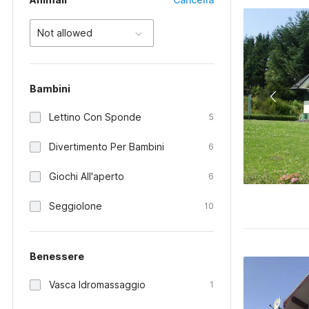
Not allowed
Bambini
Lettino Con Sponde
5
Divertimento Per Bambini
6
Giochi All'aperto
6
Seggiolone
10
Benessere
Vasca Idromassaggio
1