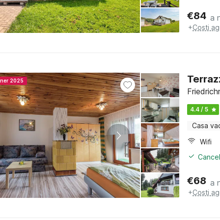
€
84
a 
+
Costi ag
Terraz
nner 2025
Friedrich
4.4 / 5
Casa va
Wifi
Cancel
€
68
a 
+
Costi ag