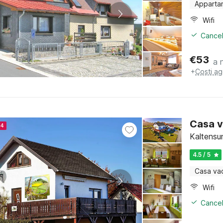
Apparta
Wifi
Cancel
€
53
a 
+
Costi ag
Casa v
24
Kaltensu
4.5 / 5
Casa va
Wifi
Cancel