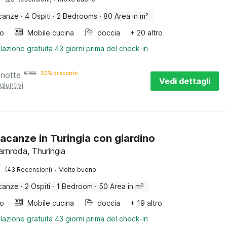
canze
·
4 Ospiti
·
2 Bedrooms
·
80 Area in m²
bo
Mobile cucina
doccia
+ 20 altro
lazione gratuita 43 giorni prima del check-in
 notte
€
165
32% di sconto
Vedi dettagli
giuntivi
acanze in Turingia con giardino
rnroda, Thuringia
·
(43 Recensioni)
Molto buono
canze
·
2 Ospiti
·
1 Bedroom
·
50 Area in m²
bo
Mobile cucina
doccia
+ 19 altro
lazione gratuita 43 giorni prima del check-in