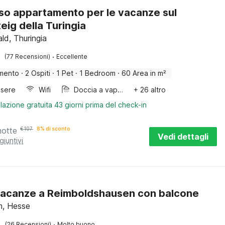
so appartamento per le vacanze sul
eig della Turingia
ld, Thuringia
·
(77 Recensioni)
Eccellente
mento
·
2 Ospiti
·
1 Pet
·
1 Bedroom
·
60 Area in m²
sere
Wifi
Doccia a vapore
+ 26 altro
lazione gratuita 43 giorni prima del check-in
notte
€
107
8% di sconto
Vedi dettagli
giuntivi
acanze a Reimboldshausen con balcone
m, Hesse
·
(26 Recensioni)
Molto buono