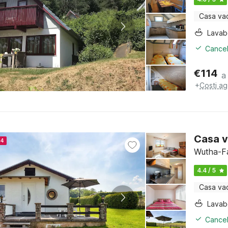
Casa va
Lava
Cancel
€
114
a
+
Costi ag
Casa v
24
Wutha-Fa
4.4 / 5
Casa va
Lava
Cancel