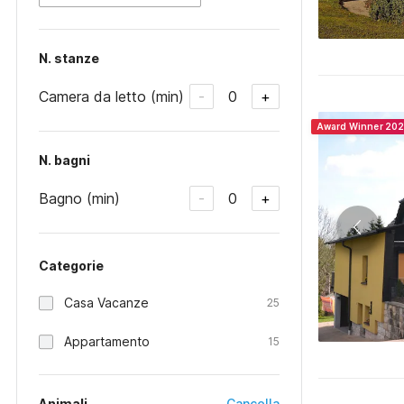
N. stanze
Camera da letto (min)
0
-
+
Award Winner 20
N. bagni
Bagno (min)
0
-
+
Categorie
Casa Vacanze
25
Appartamento
15
Animali
Cancella