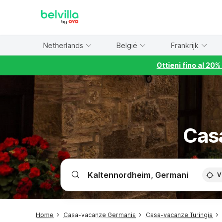
WIZARD MEMBER
Netherlands
België
Frankrijk
Ottieni fino al 20
Cas
V
Home
Casa-vacanze Germania
Casa-vacanze Turingia