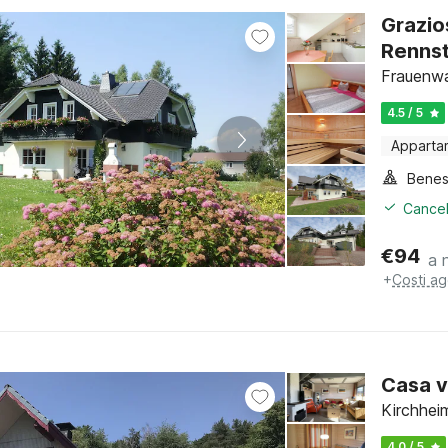
Grazio
Rennst
Frauenwa
4.5 / 5
Apparta
Benes
Cancel
€
94
a 
+
Costi ag
Casa v
Kirchhei
4.0 / 5