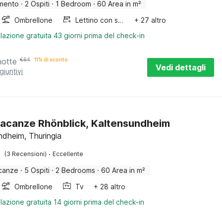
mento
·
2 Ospiti
·
1 Bedroom
·
60 Area in m²
Ombrellone
Lettino con sponde
+ 27 altro
lazione gratuita 43 giorni prima del check-in
notte
€
64
11% di sconto
Vedi dettagli
giuntivi
acanze Rhönblick, Kaltensundheim
ndheim, Thuringia
·
(3 Recensioni)
Eccellente
canze
·
5 Ospiti
·
2 Bedrooms
·
60 Area in m²
Ombrellone
Tv
+ 28 altro
lazione gratuita 14 giorni prima del check-in