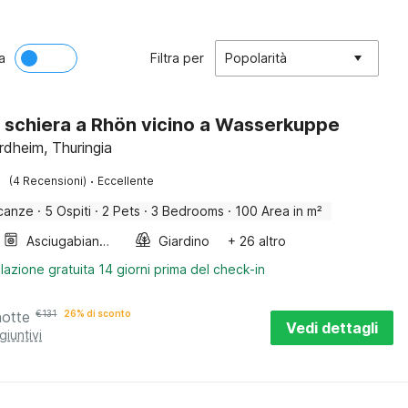
a
Filtra per
Popolarità
 schiera a Rhön vicino a Wasserkuppe
rdheim, Thuringia
·
(4 Recensioni)
Eccellente
canze
·
5 Ospiti
·
2 Pets
·
3 Bedrooms
·
100 Area in m²
Asciugabiancheria
Giardino
+ 26 altro
lazione gratuita 14 giorni prima del check-in
notte
€
131
26% di sconto
Vedi dettagli
giuntivi