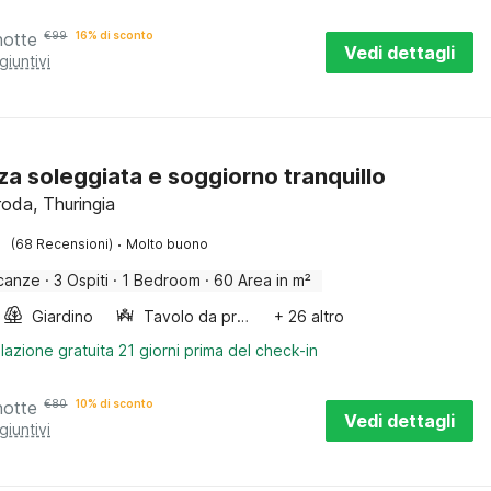
notte
€
99
16% di sconto
Vedi dettagli
giuntivi
za soleggiata e soggiorno tranquillo
roda, Thuringia
·
(68 Recensioni)
Molto buono
canze
·
3 Ospiti
·
1 Bedroom
·
60 Area in m²
Giardino
Tavolo da pranzo
+ 26 altro
lazione gratuita 21 giorni prima del check-in
notte
€
80
10% di sconto
Vedi dettagli
giuntivi