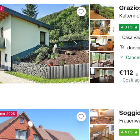
Grazio
24
Kaltenno
4.9 / 5
Casa va
docci
Cancel
€
112
a
+
Costi ag
Soggio
nner 2025
Frauenwa
4.4 / 5