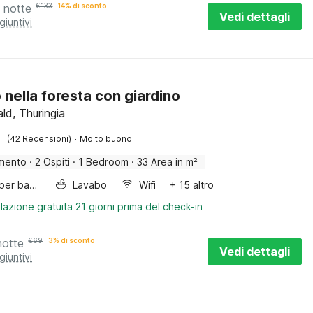
 notte
€
133
14% di sconto
Vedi dettagli
giuntivi
o nella foresta con giardino
ld, Thuringia
·
(42 Recensioni)
Molto buono
mento
·
2 Ospiti
·
1 Bedroom
·
33 Area in m²
Letto per bambini
Lavabo
Wifi
+ 15 altro
lazione gratuita 21 giorni prima del check-in
notte
€
69
3% di sconto
Vedi dettagli
giuntivi