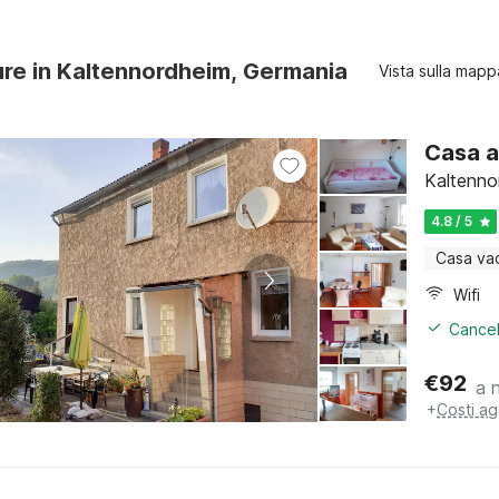
ure in Kaltennordheim, Germania
Vista sulla mapp
Casa a
Kaltenno
4.8 / 5
Casa va
Wifi
Cancel
€
92
a 
+
Costi ag