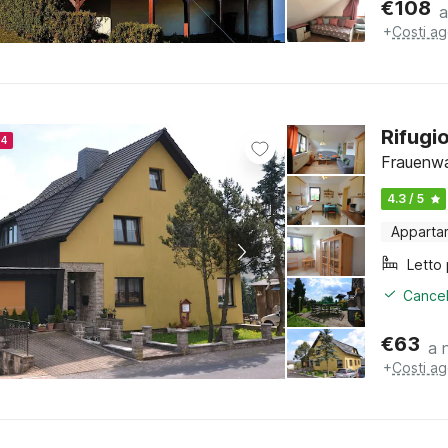
€
108
a
+
Costi ag
Rifugi
24
Frauenwa
4.3 / 5
Apparta
Cancel
€
63
a 
+
Costi ag