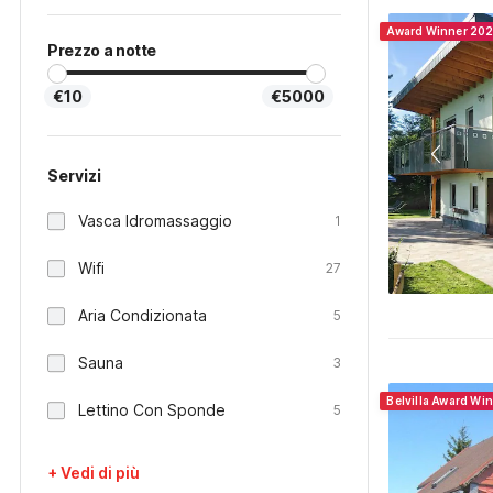
Award Winner 20
Prezzo a notte
€10
€5000
Servizi
Vasca Idromassaggio
1
Wifi
27
Aria Condizionata
5
Sauna
3
Belvilla Award Wi
Lettino Con Sponde
5
+ Vedi di più