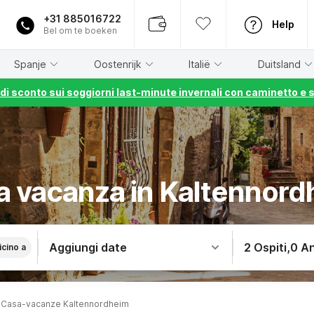
+31 885016722
Help
Bel om te boeken
Spanje
Oostenrijk
Italië
Duitsland
% di sconto sui soggiorni last-minute invernali con caminetto e 
a vacanza in Kaltennord
Aggiungi date
2 Ospiti
,
0 An
icino a
Casa-vacanze Kaltennordheim