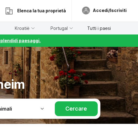
Accedi/Iscriviti
Elenca la tua proprietà
Kroatië
Portugal
Tutti i paesi
splendidi paesaggi.
heim
Cercare
imali