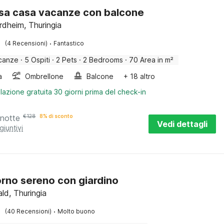
sa casa vacanze con balcone
rdheim, Thuringia
·
(4 Recensioni)
Fantastico
canze
·
5 Ospiti
·
2 Pets
·
2 Bedrooms
·
70 Area in m²
a
Ombrellone
Balcone
+ 18 altro
lazione gratuita 30 giorni prima del check-in
 notte
€
128
8% di sconto
Vedi dettagli
giuntivi
rno sereno con giardino
ld, Thuringia
·
(40 Recensioni)
Molto buono