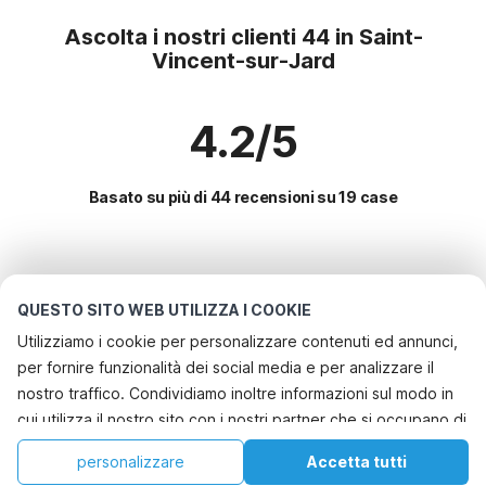
Ascolta i nostri clienti 44 in Saint-
Vincent-sur-Jard
4.2/5
Basato su più di 44 recensioni su 19 case
Le destinazioni più popolari per le
vacanze
QUESTO SITO WEB UTILIZZA I COOKIE
Utilizziamo i cookie per personalizzare contenuti ed annunci,
Città con i migliori servizi per le vacanze
per fornire funzionalità dei social media e per analizzare il
Casa vacanze con giardino fontenay-sur-mer
nostro traffico. Condividiamo inoltre informazioni sul modo in
Servizi più popolari per le vacanze in Saint-vincent-sur-
cui utilizza il nostro sito con i nostri partner che si occupano di
Vacanza con il cane - Casa vacanze pet friendly tranche-sur-mer
jard
analisi dei dati web, pubblicità e social media, i quali
Vacanza con il cane - Casa vacanze pet friendly la-tranche-sur-mer
Vacanza con il cane - Casa vacanze pet friendly
personalizzare
Accetta tutti
Città più popolari per le vacanze in Vandea
potrebbero combinarle con altre informazioni che ha fornito
Vacanza con il cane - Casa vacanze pet friendly la-fontenelle
Casa
Lista dei desideri
Prenotazioni
Account