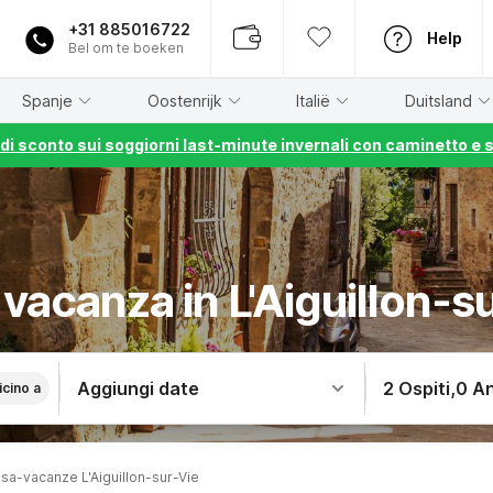
+31 885016722
Help
Bel om te boeken
Spanje
Oostenrijk
Italië
Duitsland
% di sconto sui soggiorni last-minute invernali con caminetto e 
vacanza in L'Aiguillon-s
Aggiungi date
2 Ospiti
,
0 An
icino a
sa-vacanze L'Aiguillon-sur-Vie