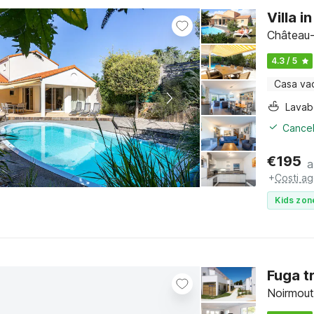
Villa i
Château-
4.3 / 5
Casa va
Lava
Cancel
€
195
a
+
Costi ag
Kids zon
Fuga t
Noirmouti