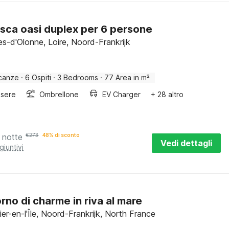
esca oasi duplex per 6 persone
es-d'Olonne, Loire, Noord-Frankrijk
canze
·
6 Ospiti
·
3 Bedrooms
·
77 Area in m²
sere
Ombrellone
EV Charger
+ 28 altro
 notte
€
273
48% di sconto
Vedi dettagli
giuntivi
rno di charme in riva al mare
er-en-l'Île, Noord-Frankrijk, North France