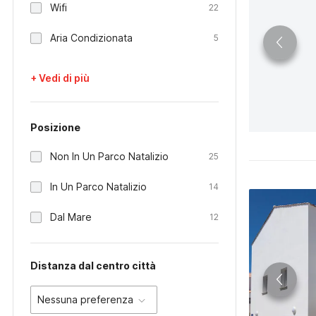
Wifi
22
Aria Condizionata
5
+ Vedi di più
Posizione
Non In Un Parco Natalizio
25
In Un Parco Natalizio
14
Dal Mare
12
Distanza dal centro città
Nessuna preferenza