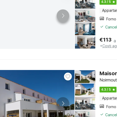
4.3 / 5
Apparta
Cancel
€
113
a
+
Costi ag
Maison
Noirmouti
4.3 / 5
Apparta
Cancel