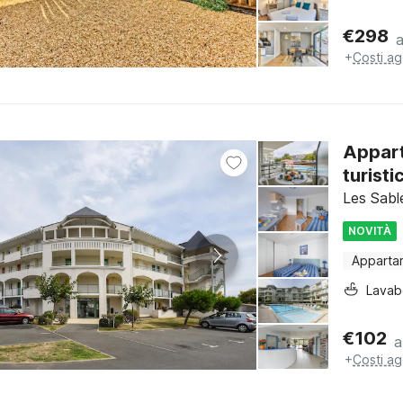
€
298
+
Costi ag
Appart
turisti
Les Sabl
NOVITÀ
Apparta
Lava
€
102
a
+
Costi ag