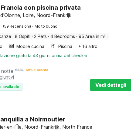
n Francia con piscina privata
d'Olonne, Loire, Noord-Frankrijk
·
(59 Recensioni)
Molto buono
canze
·
8 Ospiti
·
2 Pets
·
4 Bedrooms
·
95 Area in m²
bo
Mobile cucina
Piscina
+ 16 altro
lazione gratuita 43 giorni prima del check-in
 notte
€
629
69% di sconto
giuntivi
Vedi dettagli
e available
ranquilla a Noirmoutier
er-en-l'Île, Noord-Frankrijk, North France