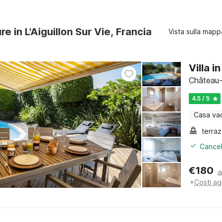
re in L'Aiguillon Sur Vie, Francia
Vista sulla mapp
Villa i
Château-
4.5 / 5
Casa va
terra
Cancel
€
180
a
+
Costi ag