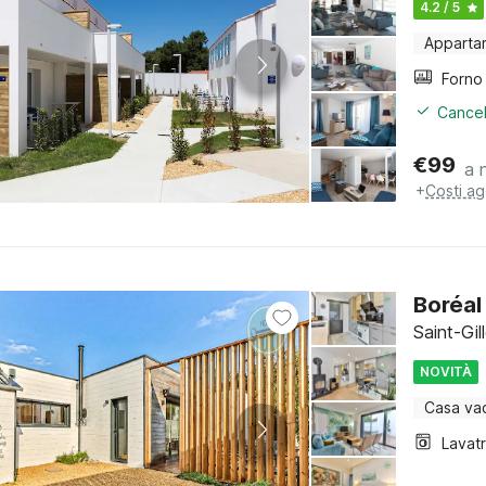
4.2 / 5
Apparta
Cancel
€
99
a 
+
Costi ag
Boréal
Saint-Gil
NOVITÀ
Casa va
Lavat