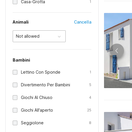
Casa-Grotta
1
Animali
Cancella
Not allowed
Bambini
Lettino Con Sponde
1
Divertimento Per Bambini
5
Giochi Al Chiuso
4
Giochi All'aperto
25
Seggiolone
8