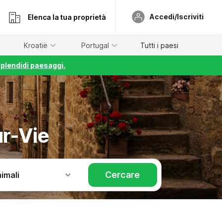
Accedi/Iscriviti
Elenca la tua proprietà
Kroatië
Portugal
Tutti i paesi
splendidi paesaggi.
ur-Vie
Cercare
imali