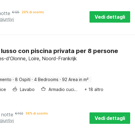
notte
€
125
29% di sconto
Vedi dettagli
giuntivi
di lusso con piscina privata per 8 persone
es-d'Olonne, Loire, Noord-Frankrijk
mento
·
8 Ospiti
·
4 Bedrooms
·
92 Area in m²
rice
Lavabo
Armadio cucina
+ 18 altro
 notte
€
402
56% di sconto
Vedi dettagli
giuntivi