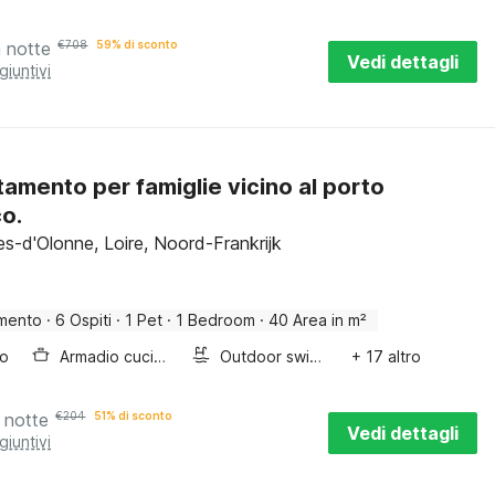
a notte
€
708
59% di sconto
Vedi dettagli
giuntivi
amento per famiglie vicino al porto
co.
es-d'Olonne, Loire, Noord-Frankrijk
mento
·
6 Ospiti
·
1 Pet
·
1 Bedroom
·
40 Area in m²
bo
Armadio cucina
Outdoor swimming pool
+ 17 altro
 notte
€
204
51% di sconto
Vedi dettagli
giuntivi