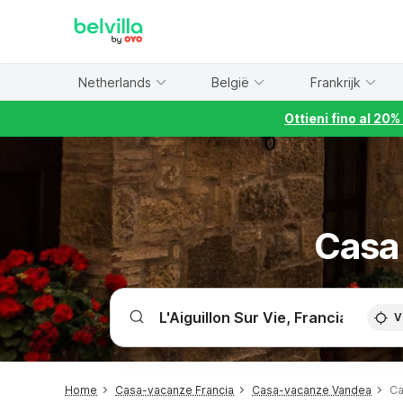
WIZARD MEMBER
Netherlands
België
Frankrijk
Ottieni fino al 20
Casa 
V
Home
Casa-vacanze Francia
Casa-vacanze Vandea
Ca