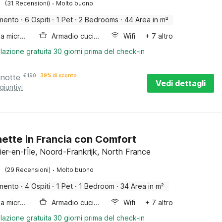
·
(31 Recensioni)
Molto buono
mento
·
6 Ospiti
·
1 Pet
·
2 Bedrooms
·
44 Area in m²
Forno a microonde combinato
Armadio cucina
Wifi
+ 7 altro
lazione gratuita 30 giorni prima del check-in
 notte
€
190
39% di sconto
Vedi dettagli
giuntivi
ette in Francia con Comfort
er-en-l'Île, Noord-Frankrijk, North France
·
(29 Recensioni)
Molto buono
mento
·
4 Ospiti
·
1 Pet
·
1 Bedroom
·
34 Area in m²
Forno a microonde combinato
Armadio cucina
Wifi
+ 7 altro
lazione gratuita 30 giorni prima del check-in