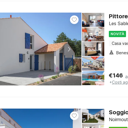
Pittor
Les Sabl
NOVITÀ
Casa va
Benes
€
146
a
+
Costi ag
Soggio
Noirmouti