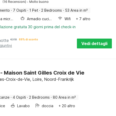
·
(16 Recensioni)
Molto buono
mento
·
7 Ospiti
·
1 Pet
·
2 Bedrooms
·
53 Area in m²
Forno a microonde combinato
Armadio cucina
Wifi
+ 7 altro
lazione gratuita 30 giorni prima del check-in
notte
€
318
69% di sconto
Vedi dettagli
giuntivi
 - Maison Saint Gilles Croix de Vie
les-Croix-de-Vie, Loire, Noord-Frankrijk
canze
·
4 Ospiti
·
2 Bedrooms
·
80 Area in m²
rice
Lavabo
doccia
+ 20 altro