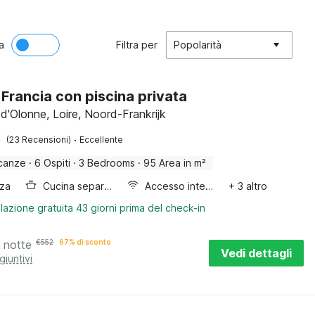
a
Filtra per
Popolarità
n Francia con piscina privata
d'Olonne, Loire, Noord-Frankrijk
·
(23 Recensioni)
Eccellente
canze
·
6 Ospiti
·
3 Bedrooms
·
95 Area in m²
zza
Cucina separata
Accesso internet
+ 3 altro
lazione gratuita 43 giorni prima del check-in
 notte
€
552
67% di sconto
Vedi dettagli
giuntivi