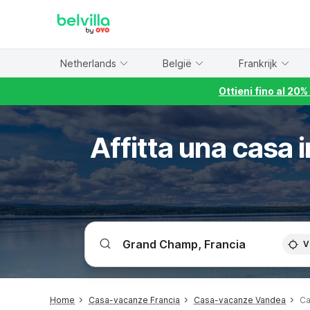
WIZARD MEMBER
Netherlands
België
Frankrijk
Ottieni fino al 20
Affitta una casa
V
Home
Casa-vacanze Francia
Casa-vacanze Vandea
Ca