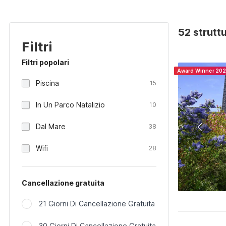
52 strutt
Filtri
Filtri popolari
Award Winner 20
Piscina
15
In Un Parco Natalizio
10
Dal Mare
38
Wifi
28
Cancellazione gratuita
21 Giorni Di Cancellazione Gratuita
30 Giorni Di Cancellazione Gratuita