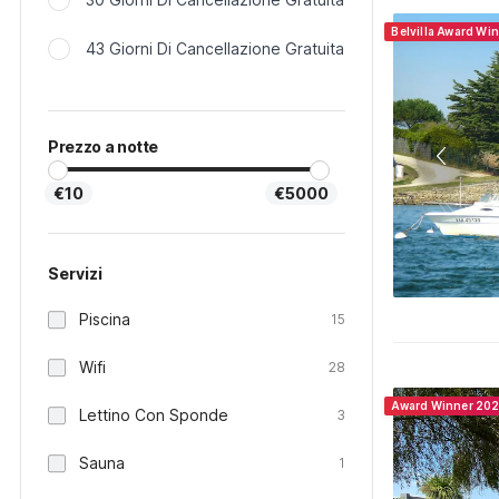
Belvilla Award Wi
43 Giorni Di Cancellazione Gratuita
Prezzo a notte
€10
€5000
Servizi
Piscina
15
Wifi
28
Award Winner 20
Lettino Con Sponde
3
Sauna
1