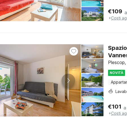
€
109
a
+
Costi ag
Spazio
Vanne
Plescop,
NOVITÀ
Apparta
Lava
€
101
a
+
Costi ag