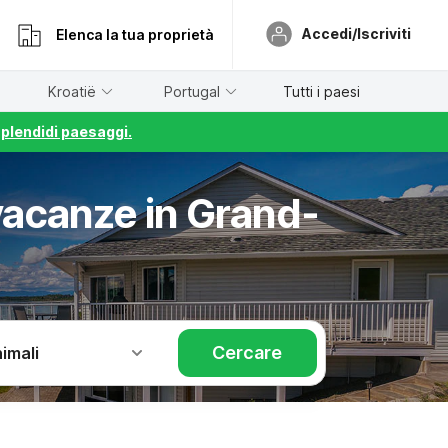
Accedi/Iscriviti
Elenca la tua proprietà
Kroatië
Portugal
Tutti i paesi
splendidi paesaggi.
vacanze in Grand-
Cercare
imali