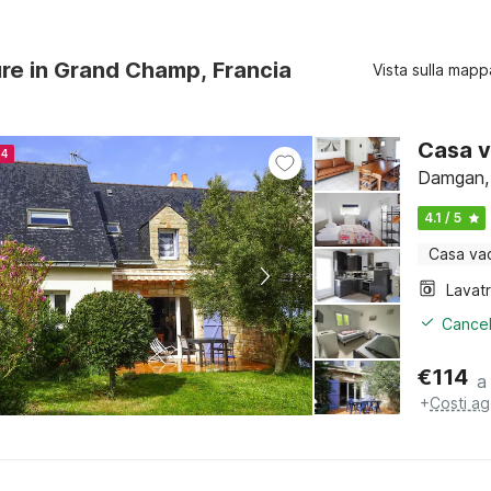
ure in Grand Champ, Francia
Vista sulla mapp
Casa v
24
Damgan, 
4.1 / 5
Casa va
Lavat
Cancel
€
114
a
+
Costi ag