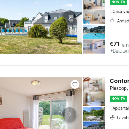
NOVITÀ
Casa va
€
71
a n
+
Costi ag
Confor
Plescop,
NOVITÀ
Apparta
Lava