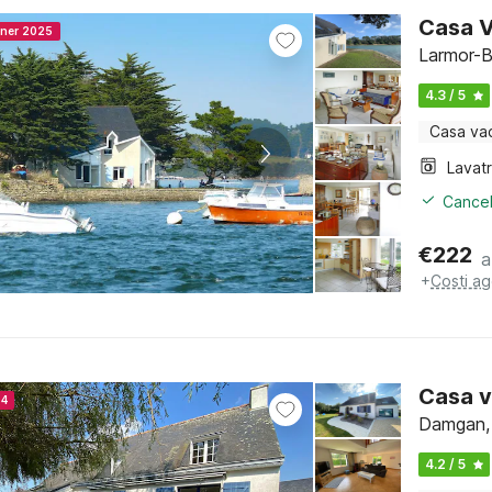
Casa V
nner 2025
Larmor-B
4.3 / 5
Casa va
Lavat
Cancel
€
222
a
+
Costi ag
Casa v
24
Damgan, 
4.2 / 5