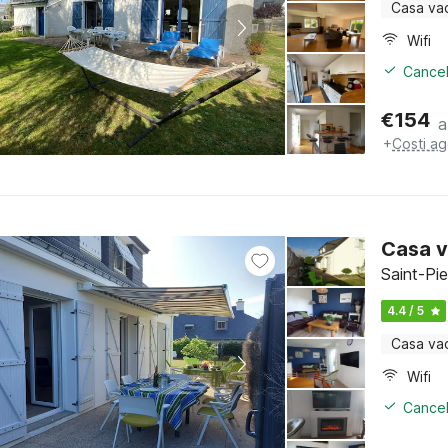
Casa va
Wifi
Cancel
€
154
a
+
Costi ag
Casa v
Saint-Pi
4.4 / 5
Casa va
Wifi
Cancel