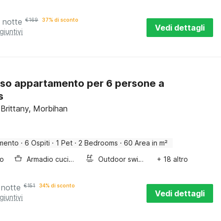
 notte
€
169
37% di sconto
Vedi dettagli
giuntivi
so appartamento per 6 persone a
s
 Brittany, Morbihan
mento
·
6 Ospiti
·
1 Pet
·
2 Bedrooms
·
60 Area in m²
bo
Armadio cucina
Outdoor swimming pool
+ 18 altro
 notte
€
151
34% di sconto
Vedi dettagli
giuntivi