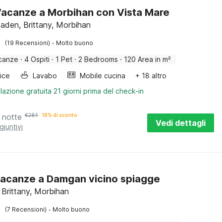
acanze a Morbihan con Vista Mare
aden, Brittany, Morbihan
·
(19 Recensioni)
Molto buono
canze
·
4 Ospiti
·
1 Pet
·
2 Bedrooms
·
120 Area in m²
rice
Lavabo
Mobile cucina
+ 18 altro
lazione gratuita 21 giorni prima del check-in
 notte
€
284
18% di sconto
Vedi dettagli
giuntivi
acanze a Damgan vicino spiagge
Brittany, Morbihan
·
(7 Recensioni)
Molto buono