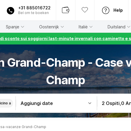
+31 885016722
Help
Bel om te boeken
Spanje
Oostenrijk
Italië
Duitsland
% di sconto sui soggiorni last-minute invernali con caminetto e 
 in Grand-Champ - Case 
Champ
Aggiungi date
2 Ospiti
,
0 An
icino a
sa-vacanze Grand-Champ