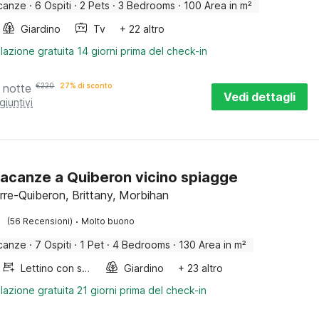
canze
·
6 Ospiti
·
2 Pets
·
3 Bedrooms
·
100 Area in m²
Giardino
Tv
+ 22 altro
lazione gratuita 14 giorni prima del check-in
 notte
€
220
27% di sconto
Vedi dettagli
giuntivi
acanze a Quiberon vicino spiagge
erre-Quiberon, Brittany, Morbihan
·
(56 Recensioni)
Molto buono
canze
·
7 Ospiti
·
1 Pet
·
4 Bedrooms
·
130 Area in m²
Lettino con sponde
Giardino
+ 23 altro
lazione gratuita 21 giorni prima del check-in