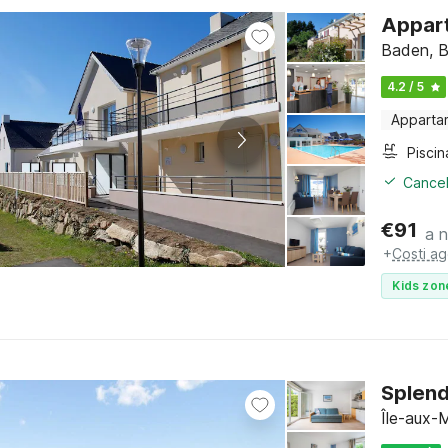
Appart
Baden, B
4.2 / 5
Apparta
Piscin
Cancel
€
91
a 
+
Costi ag
Kids zon
Splend
Île-aux-