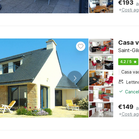
€
193
a
+
Costi ag
Casa v
Saint-Gi
4.2 / 5
Casa va
Cancel
€
149
a
+
Costi ag