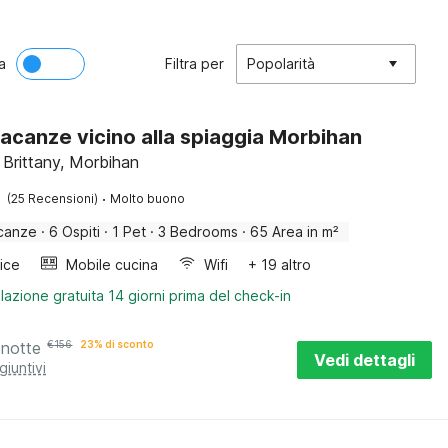
a
Filtra per
Popolarità
acanze vicino alla spiaggia Morbihan
Brittany, Morbihan
·
(25 Recensioni)
Molto buono
canze
·
6 Ospiti
·
1 Pet
·
3 Bedrooms
·
65 Area in m²
rice
Mobile cucina
Wifi
+ 19 altro
lazione gratuita 14 giorni prima del check-in
 notte
€
156
23% di sconto
Vedi dettagli
giuntivi