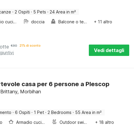
canze
·
2 Ospiti
·
5 Pets
·
24 Area in m²
Armadio cucina
doccia
Balcone o terrazza
+ 11 altro
otte
€
90
21% di sconto
Vedi dettagli
giuntivi
tevole casa per 6 persone a Plescop
 Brittany, Morbihan
mento
·
6 Ospiti
·
1 Pet
·
2 Bedrooms
·
55 Area in m²
bo
Armadio cucina
Outdoor swimming pool
+ 18 altro