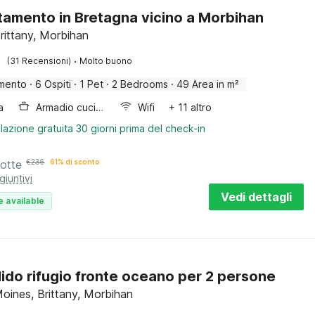
amento in Bretagna vicino a Morbihan
rittany, Morbihan
·
(31 Recensioni)
Molto buono
mento
·
6 Ospiti
·
1 Pet
·
2 Bedrooms
·
49 Area in m²
a
Armadio cucina
Wifi
+ 11 altro
lazione gratuita 30 giorni prima del check-in
notte
€
236
61% di sconto
giuntivi
Vedi dettagli
e available
ido rifugio fronte oceano per 2 persone
Moines, Brittany, Morbihan