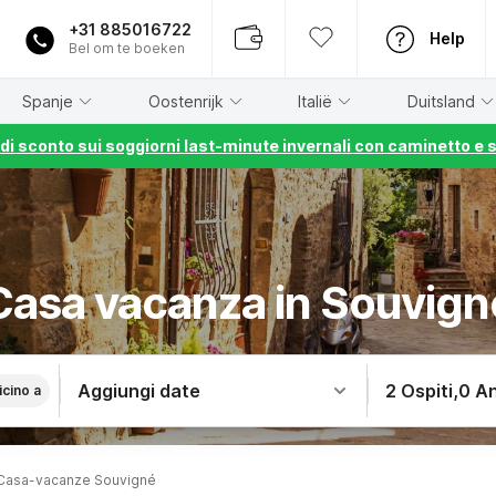
+31 885016722
Help
Bel om te boeken
Spanje
Oostenrijk
Italië
Duitsland
% di sconto sui soggiorni last-minute invernali con caminetto e 
Casa vacanza in Souvign
Aggiungi date
2 Ospiti
,
0 An
icino a
Casa-vacanze Souvigné