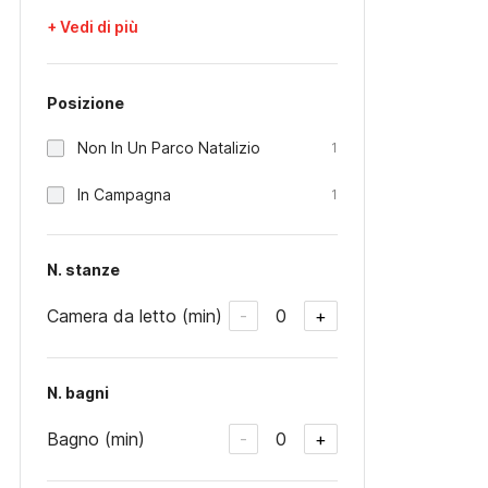
+ Vedi di più
Posizione
Non In Un Parco Natalizio
1
In Campagna
1
N. stanze
Camera da letto (min)
0
-
+
N. bagni
Bagno (min)
0
-
+