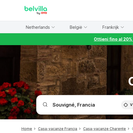
WIZARD MEMBER
Netherlands
België
Frankrijk
Ottieni fino al 20
V
Home
Casa-vacanze Francia
Casa-vacanze Charente