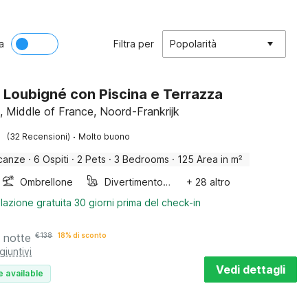
a
Filtra per
Popolarità
 Loubigné con Piscina e Terrazza
, Middle of France, Noord-Frankrijk
·
(32 Recensioni)
Molto buono
canze
·
6 Ospiti
·
2 Pets
·
3 Bedrooms
·
125 Area in m²
Ombrellone
Divertimento per bambini
+ 28 altro
lazione gratuita 30 giorni prima del check-in
 notte
€
138
18% di sconto
giuntivi
Vedi dettagli
e available