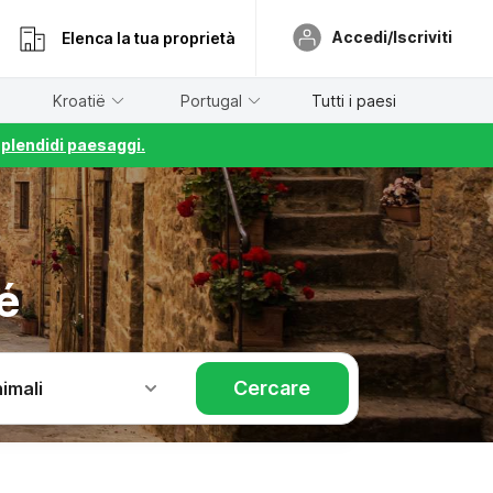
Accedi/Iscriviti
Elenca la tua proprietà
Kroatië
Portugal
Tutti i paesi
splendidi paesaggi.
é
Cercare
imali