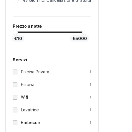
43 Giorni Di Cancellazione Gratuita
Prezzo a notte
€10
€5000
Servizi
Piscina Privata
1
Piscina
1
Wifi
1
Lavatrice
1
Barbecue
1