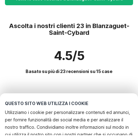
Ascolta i nostri clienti 23 in Blanzaguet-
Saint-Cybard
4.5/5
Basato su più di 23 recensioni su 15 case
Le destinazioni più popolari per le
vacanze
QUESTO SITO WEB UTILIZZA I COOKIE
Utilizziamo i cookie per personalizzare contenuti ed annunci,
Città con i migliori servizi per le vacanze
per fornire funzionalità dei social media e per analizzare il
Casa vacanze a misura di bambino assignan
nostro traffico. Condividiamo inoltre informazioni sul modo in
Servizi più popolari per le vacanze in Blanzaguet-saint-
cui utilizza il nostro sito con i nostri partner che si occupano di
Casa vacanze a misura di bambino les-aires
cybard