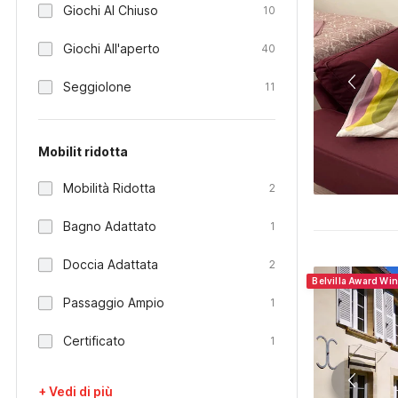
Giochi Al Chiuso
10
Giochi All'aperto
40
Seggiolone
11
Mobilit ridotta
Mobilità Ridotta
2
Bagno Adattato
1
Doccia Adattata
2
Belvilla Award Wi
Passaggio Ampio
1
Certificato
1
+ Vedi di più