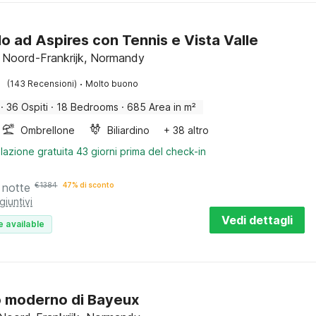
lo ad Aspires con Tennis e Vista Valle
, Noord-Frankrijk, Normandy
·
(143 Recensioni)
Molto buono
·
36 Ospiti
·
18 Bedrooms
·
685 Area in m²
Ombrellone
Biliardino
+ 38 altro
lazione gratuita 43 giorni prima del check-in
 notte
€
1384
47% di sconto
giuntivi
Vedi dettagli
e available
o moderno di Bayeux