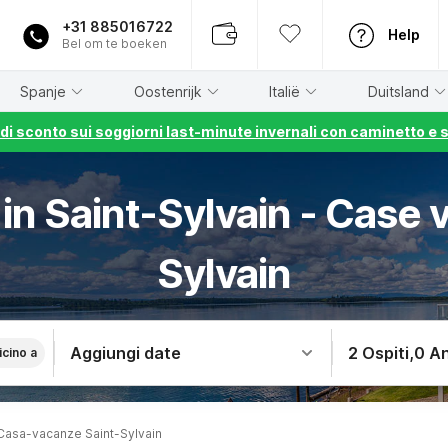
+31 885016722
Help
Bel om te boeken
Spanje
Oostenrijk
Italië
Duitsland
% di sconto sui soggiorni last-minute invernali con caminetto e 
 in Saint-Sylvain - Case 
Sylvain
Aggiungi date
2 Ospiti
,
0 An
icino a
Casa-vacanze Saint-Sylvain