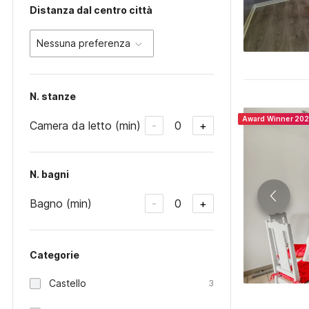
Distanza dal centro città
Nessuna preferenza
N. stanze
Award Winner 20
Camera da letto (min)
0
-
+
N. bagni
Bagno (min)
0
-
+
Categorie
Castello
3