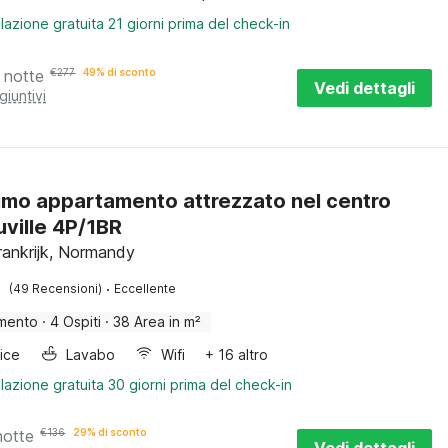
lazione gratuita 21 giorni prima del check-in
 notte
€
277
49% di sconto
Vedi dettagli
giuntivi
simo appartamento attrezzato nel centro
uville 4P/1BR
ankrijk, Normandy
·
(49 Recensioni)
Eccellente
mento
·
4 Ospiti
·
38 Area in m²
rice
Lavabo
Wifi
+ 16 altro
lazione gratuita 30 giorni prima del check-in
notte
€
136
29% di sconto