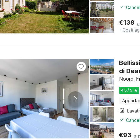
Cancel
€
138
a
+
Costi ag
Bellis
di Dea
Noord-Fr
4.5 / 5
Apparta
Lavat
Cancel
€
93
a 