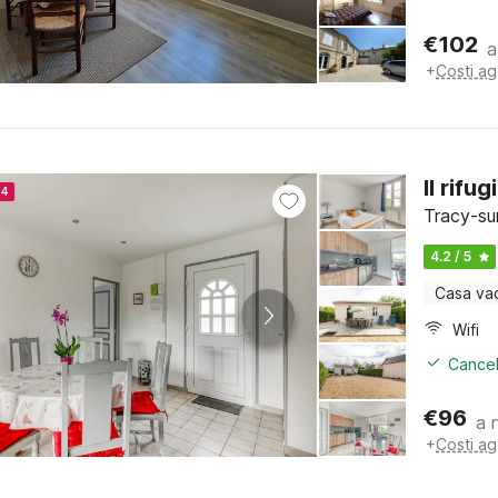
€
102
a
+
Costi ag
Il rifu
24
Tracy-su
4.2 / 5
Casa va
Wifi
Cancel
€
96
a 
+
Costi ag