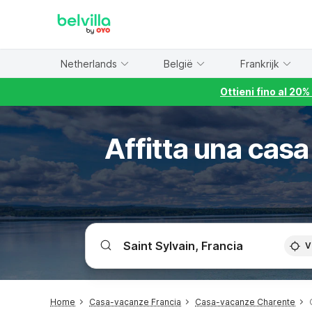
WIZARD MEMBER
Netherlands
België
Frankrijk
Ottieni fino al 20
Affitta una casa
V
Home
Casa-vacanze Francia
Casa-vacanze Charente