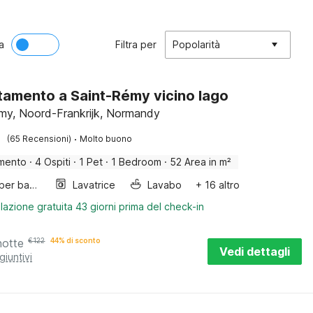
a
Filtra per
Popolarità
amento a Saint-Rémy vicino lago
my, Noord-Frankrijk, Normandy
·
(65 Recensioni)
Molto buono
mento
·
4 Ospiti
·
1 Pet
·
1 Bedroom
·
52 Area in m²
Letto per bambini
Lavatrice
Lavabo
+ 16 altro
lazione gratuita 43 giorni prima del check-in
notte
€
122
44% di sconto
Vedi dettagli
giuntivi