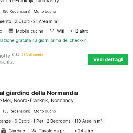
Noord-Frankrijk, Normandy
·
(50 Recensioni)
Molto buono
mento
·
2 Ospiti
·
21 Area in m²
bo
Mobile cucina
Wifi
+ 12 altro
lazione gratuita 43 giorni prima del check-in
notte
€
133
26% di sconto
Vedi dettagli
giuntivi
al giardino della Normandia
r-Mer, Noord-Frankrijk, Normandy
·
(35 Recensioni)
Molto buono
canze
·
6 Ospiti
·
1 Pet
·
2 Bedrooms
·
110 Area in m²
Giardino
Tavolo da pranzo
+ 24 altro