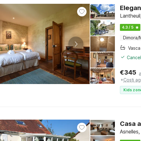
Elegan
Lantheui
4.3 / 5
Dimora/
Cancel
€
345
+
Costi ag
Kids zon
Casa a
Asnelles