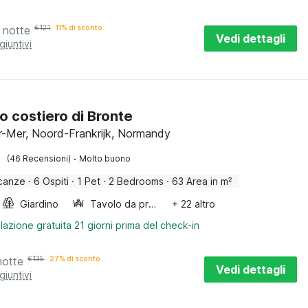
 notte
€
121
11% di sconto
Vedi dettagli
giuntivi
gio costiero di Bronte
r-Mer, Noord-Frankrijk, Normandy
·
(46 Recensioni)
Molto buono
canze
·
6 Ospiti
·
1 Pet
·
2 Bedrooms
·
63 Area in m²
Giardino
Tavolo da pranzo
+ 22 altro
lazione gratuita 21 giorni prima del check-in
notte
€
135
27% di sconto
Vedi dettagli
giuntivi