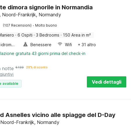
te dimora signorile in Normandia
l, Noord-Frankrijk, Normandy
·
(107 Recensioni)
Molto buono
Maniero
·
6 Ospiti
·
3 Bedrooms
·
150 Area in m²
Vasca idromassaggio
Benessere
Wifi
+ 31 altro
lazione gratuita 43 giorni prima del check-in
a notte
€
499
28% di sconto
giuntivi
Vedi dettagli
e available
d Asnelles vicino alle spiagge del D-Day
, Noord-Frankrijk, Normandy